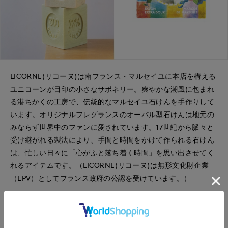
LICORNE(リコーヌ)は南フランス・マルセイユに本店を構える
ユニコーンが目印の小さなサボネリー。爽やかな潮風に包まれ
る港ちかくの工房で、伝統的なマルセイユ石けんを手作りして
います。オリジナルフレグランスのオーバル型石けんは地元の
みならず世界中のファンに愛されています。17世紀から脈々と
受け継がれる製法により、手間と時間をかけて作られる石けん
は、忙しい日々に「心がふと落ち着く時間」を思い出させてく
れるアイテムです。（LICORNE(リコーヌ)は無形文化財企業
（EPV）としてフランス政府の公認を受けています。）