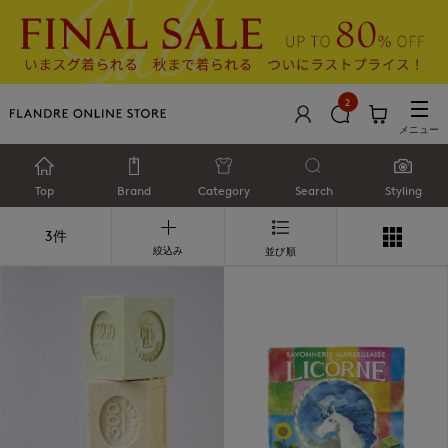
2
メニュー
Top
Brand
Category
Search
Styling
3件
絞込み
並び順