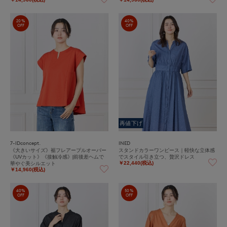
20%
40%
OFF
OFF
再値下げ
7-IDconcept.
INED
《大きいサイズ》裾フレアープルオーバー
スタンドカラーワンピース｜軽快な立体感
《UVカット》《接触冷感》|前後差ヘムで
でスタイル引き立つ、贅沢ドレス
華やぐ美シルエット
￥22,440(税込)
￥14,960(税込)
40%
50%
OFF
OFF