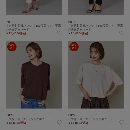
INED
INED
【定番】美脚パンツ ｜360度美しく、至高
【定番】美脚パンツ ｜360度美しく、至高
の快適テーパード
の快適テーパード
￥15,400(税込)
￥15,400(税込)
30%
30%
OFF
OFF
INED L
INED L
《大きいサイズ》Tシャツ風ニット
《大きいサイズ》Tシャツ風ニット
￥13,860(税込)
￥13,860(税込)