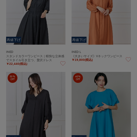
再値下げ
再値下げ
INED
INED L
スタンドカラーワンピース｜軽快な立体感
《大きいサイズ》Vネックワンピース
でスタイル引き立つ、贅沢ドレス
￥19,800(税込)
￥22,440(税込)
50%
40%
OFF
OFF