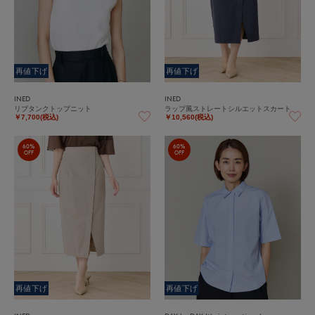
再値下げ
再値下げ
INED
INED
リブタンクトップニット
ラップ風ストレートシルエットスカート
￥7,700(税込)
￥10,560(税込)
60%
60%
OFF
OFF
再値下げ
再値下げ