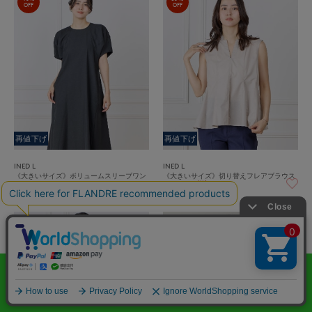
OFF
OFF
再値下げ
再値下げ
INED L
INED L
《大きいサイズ》ボリュームスリーブワン
《大きいサイズ》切り替えフレアブラウス
ピース
￥13,750(税込)
￥23,760(税込)
50%
30%
OFF
OFF