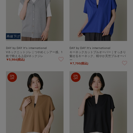
再値下げ
DAY by DAY It's international
DAY by DAY It's international
Vネックニットジレ｜つやめくシアー感、1
キーネックカットプルオーバー｜すっきり
枚で映える上品Vネックジレ
魅せるキーネック、軽やか天竺プルオーバ
ー
￥5,984(税込)
￥7,700(税込)
22%
22%
OFF
OFF