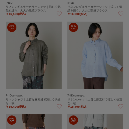
INED
INED
リネンレギュラーカラーシャツ｜涼しく気
リネンレギュラーカラーシャツ｜涼しく気
品を纏う、大人の艶感ブラウス
品を纏う、大人の艶感ブラウス
￥16,500(税込)
￥16,500(税込)
30%
30%
OFF
OFF
7-IDconcept.
7-IDconcept.
リネンシャツ｜上質な麻素材で涼しく快適
リネンシャツ｜上質な麻素材で涼しく快適
な一枚
な一枚
￥15,400(税込)
￥15,400(税込)
30%
30%
OFF
OFF