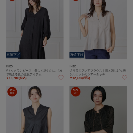
再値下げ
再値下げ
INED
INED
Vネックワンピース｜美しく涼やかに、1枚
切り替えフレアブラウス｜凛と涼しげな美
で映える夏の主役アイテム
シルエットのシアータッチ
￥18,700(税込)
￥12,650(税込)
50%
50%
OFF
OFF