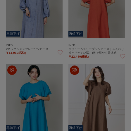
再値下げ
再値下げ
INED
INED
Vネックシャンブレーワンピース
ボリュームスリーブワンピース｜ふんわり
袖とリッチな裾、1枚で華やぐ贅沢感
￥14,960(税込)
￥22,440(税込)
40%
40%
OFF
OFF
再値下げ
再値下げ