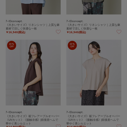
7-IDconcept.
7-IDconcept.
《大きいサイズ》リネンシャツ｜上質な麻
《大きいサイズ》リネンシャツ｜上質な麻
素材で涼しく快適な一枚
素材で涼しく快適な一枚
￥16,940(税込)
￥16,940(税込)
20%
20%
OFF
OFF
7-IDconcept.
7-IDconcept.
《大きいサイズ》裾フレアープルオーバー
《大きいサイズ》裾フレアープルオーバー
《UVカット》《接触冷感》|前後差ヘムで
《UVカット》《接触冷感》|前後差ヘムで
華やぐ美シルエット
華やぐ美シルエット
￥14,960(税込)
￥14,960(税込)