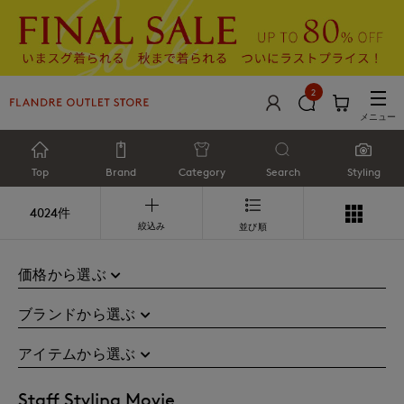
2
メニュー
Top
Brand
Category
Search
Styling
4024件
絞込み
並び順
価格から選ぶ
ブランドから選ぶ
アイテムから選ぶ
Staff Styling Movie