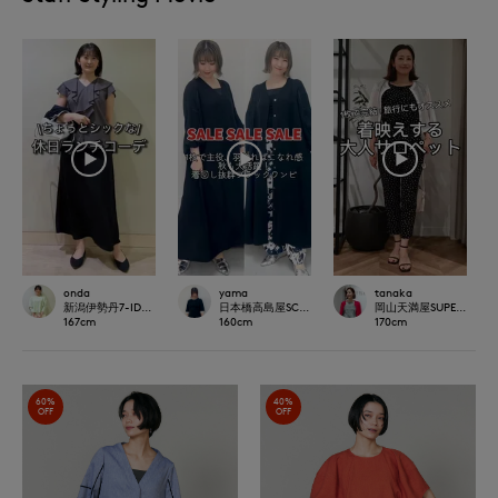
onda
yama
tanaka
新潟伊勢丹7-IDconcept.
日本橋高島屋SC SUPERIOR CLOSET
岡山天満屋SUPERIORCLO
167
cm
160
cm
170
cm
60%
40%
OFF
OFF