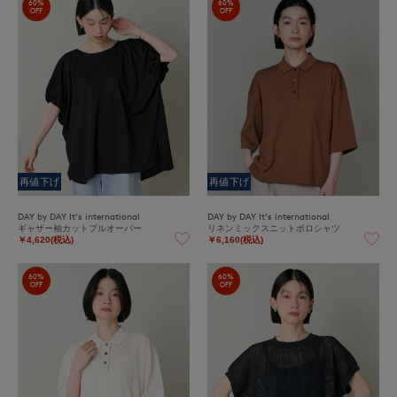
60%
60%
OFF
OFF
再値下げ
再値下げ
DAY by DAY It's international
DAY by DAY It's international
ギャザー袖カットプルオーバー
リネンミックスニットポロシャツ
￥4,620(税込)
￥6,160(税込)
60%
60%
OFF
OFF