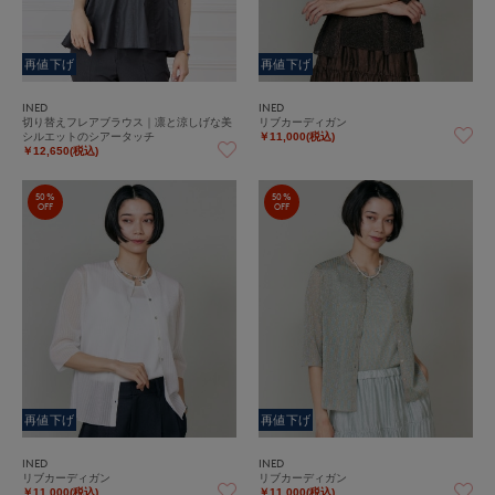
再値下げ
再値下げ
INED
INED
切り替えフレアブラウス｜凛と涼しげな美
リブカーディガン
シルエットのシアータッチ
￥11,000(税込)
￥12,650(税込)
50%
50%
OFF
OFF
再値下げ
再値下げ
INED
INED
リブカーディガン
リブカーディガン
￥11,000(税込)
￥11,000(税込)