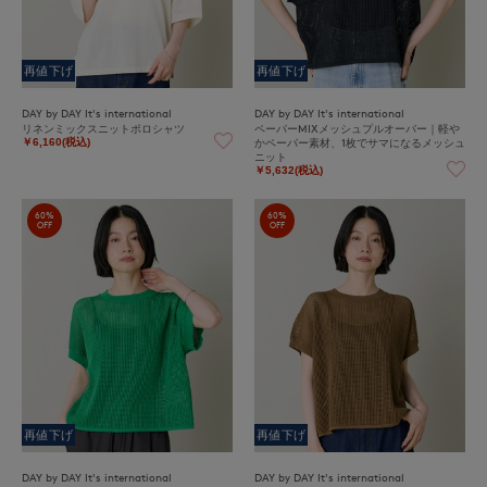
再値下げ
再値下げ
DAY by DAY It's international
DAY by DAY It's international
リネンミックスニットポロシャツ
ペーパーMIXメッシュプルオーバー｜軽や
かペーパー素材、1枚でサマになるメッシュ
￥6,160(税込)
ニット
￥5,632(税込)
60%
60%
OFF
OFF
再値下げ
再値下げ
DAY by DAY It's international
DAY by DAY It's international