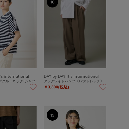
10
's international
DAY by DAY It's international
ブクルーネックTシャツ
タックワイドパンツ《TRストレッチ》
￥3,300(税込)
15