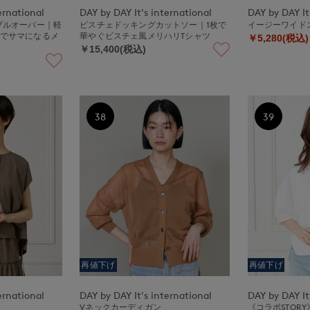
ernational
DAY by DAY It's international
DAY by DAY It
プルオーバー｜軽
ビスチェドッキングカットソー｜1枚で
イージーワイド
枚でサマになるメ
華やぐビスチェ風メリハリTシャツ
￥5,280(税込)
￥15,400(税込)
38
39
再値下げ
再値下げ
ernational
DAY by DAY It's international
DAY by DAY It
Vネックカーディガン
《コラボSTOR