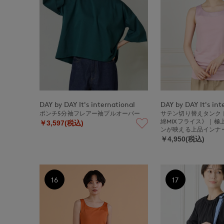
DAY by DAY It's international
DAY by DAY It's int
ポンチ5分袖フレアー袖プルオーバー
サテン切り替えタンク
綿MIXフライス》｜極
￥3,597(税込)
ンが映える上品インナ
￥4,950(税込)
16
17