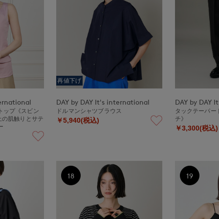
再値下げ
ernational
DAY by DAY It's international
DAY by DAY It
トップ《スビン
ドルマンシャツブラウス
タックテーパー
上の肌触りとサテ
チ》
￥5,940(税込)
ー
￥3,300(税込)
18
19