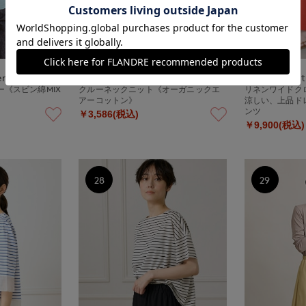
ernational
DAY by DAY It's international
DAY by DAY It
《スビン綿MIX
クルーネックニット《オーガニックエ
リネンワイドク
アーコットン》
涼しい、上品ド
ンツ
￥3,586(税込)
￥9,900(税込)
28
29