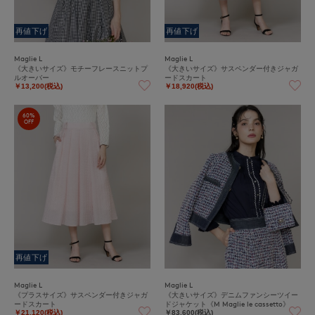
再値下げ
再値下げ
Maglie L
Maglie L
《大きいサイズ》モチーフレースニットプ
《大きいサイズ》サスペンダー付きジャガ
ルオーバー
ードスカート
￥13,200(税込)
￥18,920(税込)
60%
OFF
再値下げ
Maglie L
Maglie L
《プラスサイズ》サスペンダー付きジャガ
《大きいサイズ》デニムファンシーツイー
ードスカート
ドジャケット《M Maglie le cassetto》
￥21,120(税込)
￥83,600(税込)