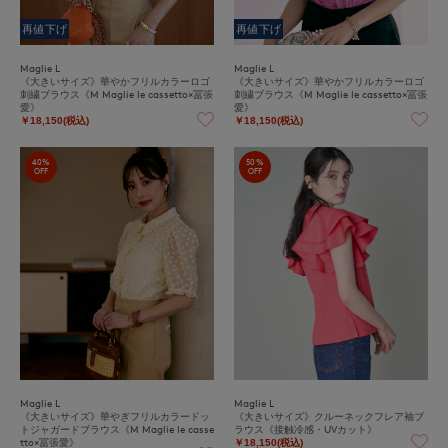
再値下げ
再値下げ
Maglie L
Maglie L
《大きいサイズ》華やかフリルカラーロゴ
《大きいサイズ》華やかフリルカラーロゴ
刺繍ブラウス《M Maglie le cassetto×冨張
刺繍ブラウス《M Maglie le cassetto×冨張
愛》
愛》
￥18,150(税込)
￥18,150(税込)
40%
50%
OFF
OFF
Maglie L
Maglie L
《大きいサイズ》華やぎフリルカラードッ
《大きいサイズ》クルーネックフレア袖ブ
トジャガードブラウス《M Maglie le casse
ラウス《接触冷感・UVカット》
tto×冨張愛》
￥18,150(税込)