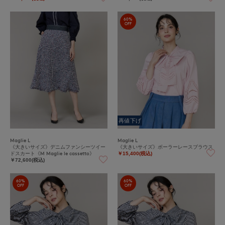
60%
OFF
再値下げ
Maglie L
Maglie L
《大きいサイズ》デニムファンシーツイー
《大きいサイズ》ボーラーレースブラウス
ドスカート《M Maglie le cassetto》
￥15,400(税込)
￥72,600(税込)
60%
60%
OFF
OFF