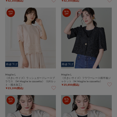
￥42,350(税込)
￥42,350(税込)
40%
50%
OFF
OFF
再値下げ
再値下げ
Maglie L
Maglie L
《大きいサイズ》ラッシュガードレースブ
《大きいサイズ》フラワーレース柄半袖ジ
ラウス 《M Maglie le cassetto》《UVカッ
ャケット《M Maglie le cassetto》
ト・撥水加工》
￥25,850(税込)
￥23,100(税込)
50%
50%
OFF
OFF