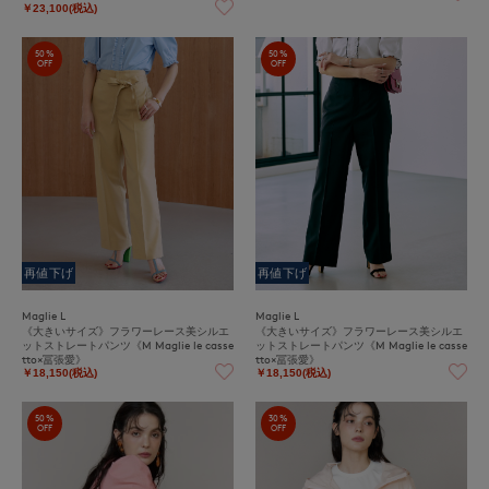
￥23,100(税込)
50%
50%
OFF
OFF
再値下げ
再値下げ
Maglie L
Maglie L
《大きいサイズ》フラワーレース美シルエ
《大きいサイズ》フラワーレース美シルエ
ットストレートパンツ《M Maglie le casse
ットストレートパンツ《M Maglie le casse
tto×冨張愛》
tto×冨張愛》
￥18,150(税込)
￥18,150(税込)
50%
30%
OFF
OFF