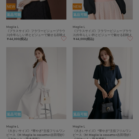
NEW
NEW
返品可能
返品可能
Maglie L
Maglie L
《プラスサイズ》フラワービジューブラウ
《プラスサイズ》フラワービジューブラウ
ス|今年らしい衿とビジューで魅せる顔映え
ス|今年らしい衿とビジューで魅せる顔映え
￥44,000(税込)
￥44,000(税込)
返品可能
返品可能
Maglie L
Maglie L
《大きいサイズ》“華やぎ”主役フリルワン
《大きいサイズ》“華やぎ”主役フリルワン
ピース《M Maglie le cassetto×吉田理紗》
ピース《M Maglie le cassetto×吉田理紗》
《UVカット・吸水速乾》
《UVカット・吸水速乾》