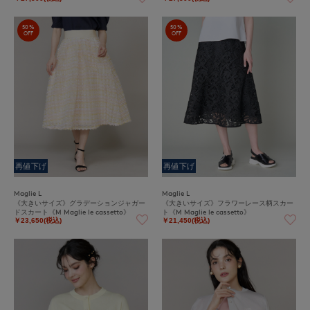
50%
50%
OFF
OFF
再値下げ
再値下げ
Maglie L
Maglie L
《大きいサイズ》グラデーションジャガー
《大きいサイズ》フラワーレース柄スカー
ドスカート《M Maglie le cassetto》
ト《M Maglie le cassetto》
￥23,650(税込)
￥21,450(税込)