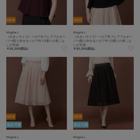
NEW
NEW
Maglie L
Maglie L
《大きいサイズ》ベロア衿フレアプルオー
《大きいサイズ》ベロア衿フレアプルオー
バー|取り外せるベロア衿で2通りの着こな
バー|取り外せるベロア衿で2通りの着こな
しが完成
しが完成
￥36,300(税込)
￥36,300(税込)
NEW
NEW
返品可能
返品可能
Maglie L
Maglie L