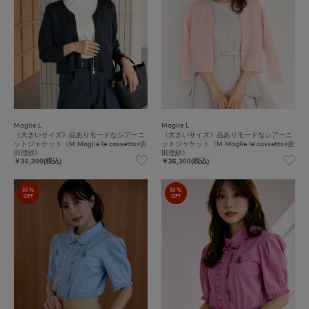
Maglie L
Maglie L
《大きいサイズ》品ありモードなシアーニ
《大きいサイズ》品ありモードなシアーニ
ットジャケット《M Maglie le cassetto×吉
ットジャケット《M Maglie le cassetto×吉
田理紗》
田理紗》
￥36,300(税込)
￥36,300(税込)
50%
50%
OFF
OFF