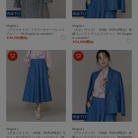
再値下げ
再値下げ
Maglie L
Maglie L
《プラスサイズ》フラワーモチーフレース
《大きいサイズ》《WEB・POPUP限定》刺
ブルゾン《M Maglie le cassetto》
繍コンパクトデニムジャケット《M Maglie
le cassetto》
￥30,250(税込)
￥24,200(税込)
50%
60%
OFF
OFF
再値下げ
Maglie L
Maglie L
《大きいサイズ》《WEB・POPUP限定》サ
《プラスサイズ》《WEB・POPUP限定》刺
スペンダー付きデニムタックスカート《M
繍コンパクトデニムジャケット《M Maglie