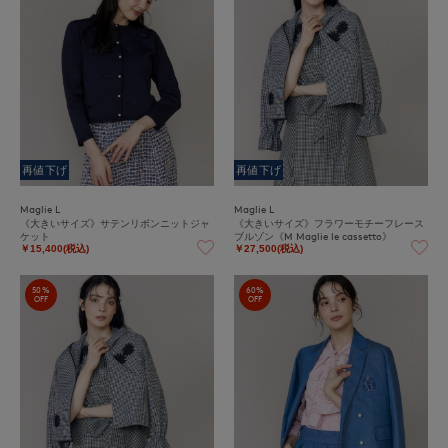
再値下げ
再値下げ
Maglie L
Maglie L
《大きいサイズ》サテンリボンニットジャ
《大きいサイズ》フラワーモチーフレース
ケット
ブルゾン《M Maglie le cassetto》
￥15,400(税込)
￥27,500(税込)
50%
60%
OFF
OFF