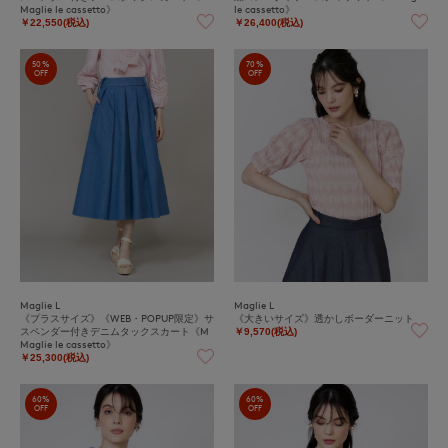
Maglie le cassetto》
le cassetto》
￥22,550(税込)
￥26,400(税込)
50%
70%
OFF
OFF
Maglie L
Maglie L
《プラスサイズ》《WEB・POPUP限定》サ
《大きいサイズ》透かしボーダーニット
スペンダー付きデニムタックスカート《M
￥9,570(税込)
Maglie le cassetto》
￥25,300(税込)
60%
60%
OFF
OFF