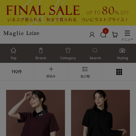
2
メニュー
Top
Brand
Category
Search
Styling
192件
絞込み
並び順