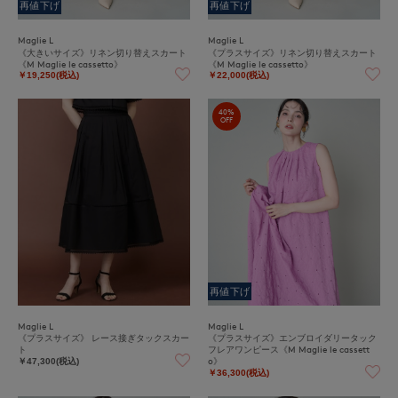
再値下げ
再値下げ
Maglie L
Maglie L
《大きいサイズ》リネン切り替えスカート
《プラスサイズ》リネン切り替えスカート
《M Maglie le cassetto》
《M Maglie le cassetto》
￥19,250(税込)
￥22,000(税込)
40%
OFF
再値下げ
Maglie L
Maglie L
《プラスサイズ》 レース接ぎタックスカー
《プラスサイズ》エンブロイダリータック
ト
フレアワンピース《M Maglie le cassett
o》
￥47,300(税込)
￥36,300(税込)