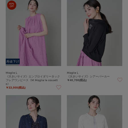
40%
OFF
再値下げ
Maglie L
Maglie L
《大きいサイズ》エンブロイダリータック
《大きいサイズ》シアーパーカー
フレアワンピース《M Maglie le cassett
￥40,700(税込)
o》
￥33,000(税込)