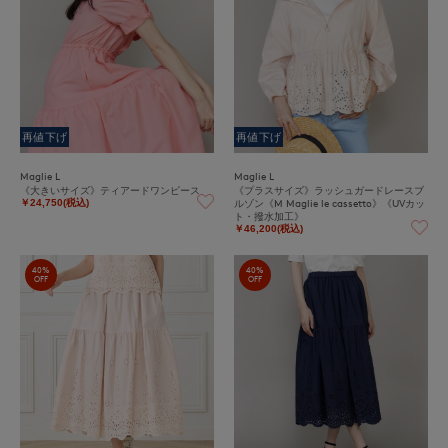
再値下げ
再値下げ
Maglie L
Maglie L
《大きいサイズ》ティアードワンピース
《プラスサイズ》ラッシュガードレースブ
ルゾン《M Maglie le cassetto》《UVカッ
￥24,750(税込)
ト・撥水加工》
￥46,200(税込)
40%
40%
OFF
OFF