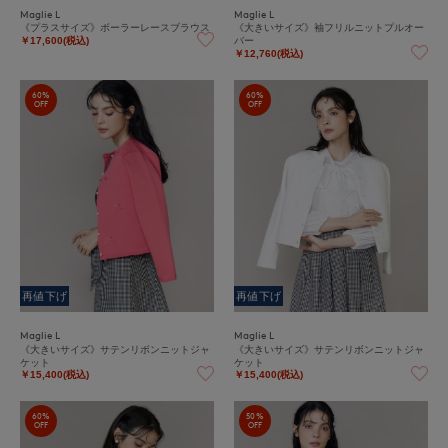
Maglie L
Maglie L
《プラスサイズ》ボーラーレースブラウス
《大きいサイズ》袖フリルニットプルオー
バー
￥17,600(税込)
￥12,760(税込)
60%
60%
OFF
OFF
再値下げ
再値下げ
Maglie L
Maglie L
《大きいサイズ》サテンリボンニットジャ
《大きいサイズ》サテンリボンニットジャ
ケット
ケット
￥15,400(税込)
￥15,400(税込)
60%
50%
OFF
OFF