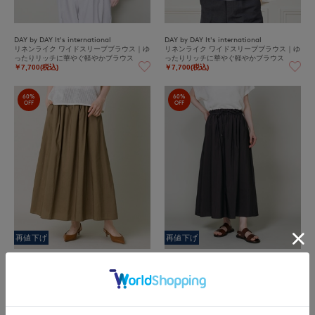
DAY by DAY It's international
DAY by DAY It's international
リネンライク ワイドスリーブブラウス｜ゆ
リネンライク ワイドスリーブブラウス｜ゆ
ったりリッチに華やぐ軽やかブラウス
ったりリッチに華やぐ軽やかブラウス
￥7,700(税込)
￥7,700(税込)
60%
60%
OFF
OFF
再値下げ
再値下げ
DAY by DAY It's international
DAY by DAY It's international
ギャザフレアースカート
ギャザフレアースカート
￥7,040(税込)
￥7,040(税込)
60%
26%