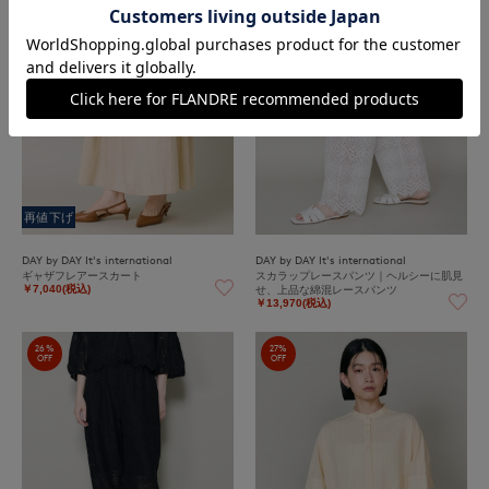
OFF
OFF
再値下げ
DAY by DAY It's international
DAY by DAY It's international
ギャザフレアースカート
スカラップレースパンツ｜ヘルシーに肌見
せ、上品な綿混レースパンツ
￥7,040(税込)
￥13,970(税込)
26%
27%
OFF
OFF