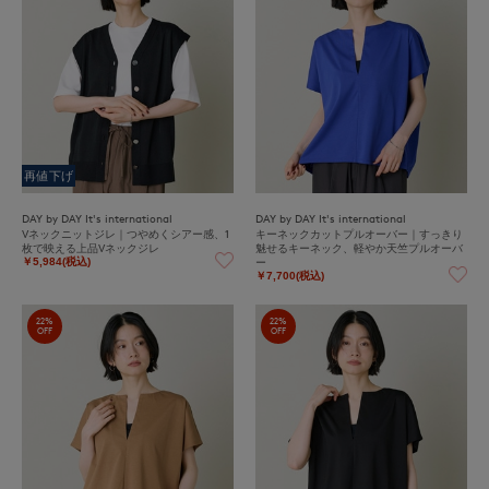
再値下げ
DAY by DAY It's international
DAY by DAY It's international
Vネックニットジレ｜つやめくシアー感、1
キーネックカットプルオーバー｜すっきり
枚で映える上品Vネックジレ
魅せるキーネック、軽やか天竺プルオーバ
ー
￥5,984(税込)
￥7,700(税込)
22%
22%
OFF
OFF