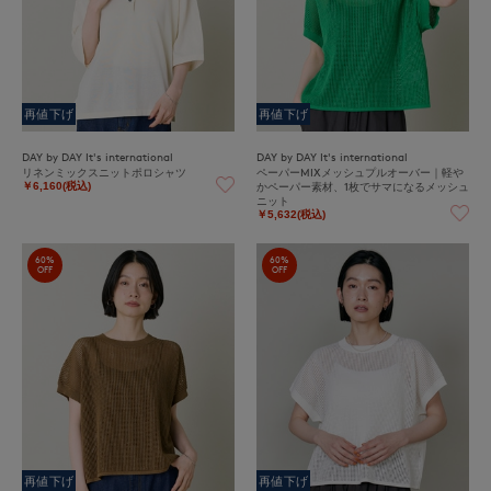
再値下げ
再値下げ
DAY by DAY It's international
DAY by DAY It's international
リネンミックスニットポロシャツ
ペーパーMIXメッシュプルオーバー｜軽や
かペーパー素材、1枚でサマになるメッシュ
￥6,160(税込)
ニット
￥5,632(税込)
60%
60%
OFF
OFF
再値下げ
再値下げ