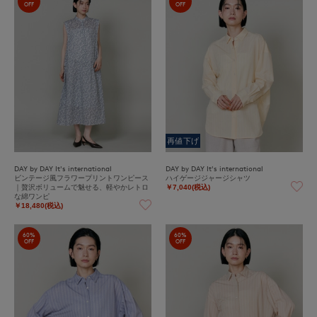
OFF
OFF
再値下げ
DAY by DAY It's international
DAY by DAY It's international
ビンテージ風フラワープリントワンピース
ハイゲージジャージシャツ
｜贅沢ボリュームで魅せる、軽やかレトロ
￥7,040(税込)
な綿ワンピ
￥18,480(税込)
60%
60%
OFF
OFF