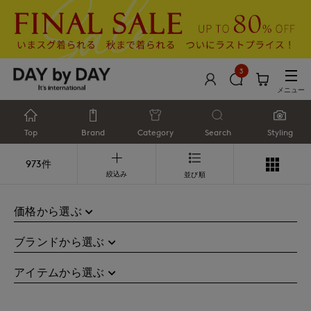
3
メニュー
Top
Brand
Category
Search
Styling
973件
絞込み
並び順
価格から選ぶ
ブランドから選ぶ
アイテムから選ぶ