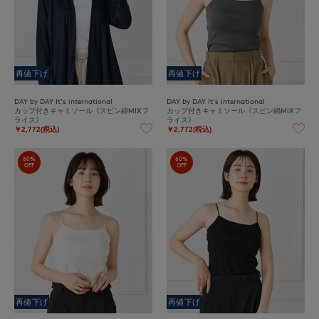
再値下げ
再値下げ
DAY by DAY It's international
DAY by DAY It's international
カップ付きキャミソール《スビン綿MIXフ
カップ付きキャミソール《スビン綿MIXフ
ライス》
ライス》
￥2,772(税込)
￥2,772(税込)
60%
60%
OFF
OFF
再値下げ
再値下げ