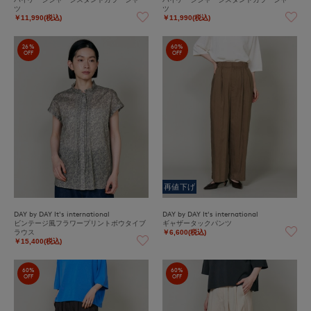
ツ
ツ
￥11,990(税込)
￥11,990(税込)
26%
60%
OFF
OFF
再値下げ
DAY by DAY It's international
DAY by DAY It's international
ビンテージ風フラワープリントボウタイブ
ギャザータックパンツ
ラウス
￥6,600(税込)
￥15,400(税込)
60%
60%
OFF
OFF