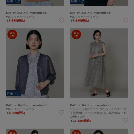
再値下げ
再値下げ
DAY by DAY It's international
DAY by DAY It's international
Vネックカーディガン
Vネックカーディガン
￥6,380(税込)
￥6,380(税込)
60%
40%
OFF
OFF
再値下げ
DAY by DAY It's international
DAY by DAY It's international
Vネックカーディガン
ビンテージ風フラワープリントワンピース
｜贅沢ボリュームで魅せる、軽やかレトロ
￥6,380(税込)
な綿ワンピ
￥18,480(税込)
40%
60%