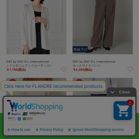
再値下げ
DAY by DAY It's international
DAY by DAY It's international
ミドル丈ニュアンスカーディガン
タックワイドパンツ
￥7,788(税込)
￥6,380(税込)
60%
60%
OFF
OFF