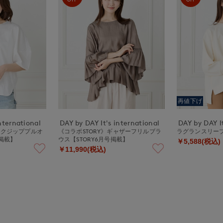
再値下げ
nternational
DAY by DAY It's international
DAY by DAY It
ックジッププルオ
《コラボSTORY》ギャザーフリルブラ
ラグランスリー
号掲載】
ウス【STORY6月号掲載】
￥5,588(税込)
￥11,990(税込)