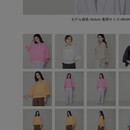
モデル身長:162cm
着用サイズ:09(M