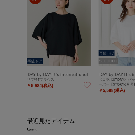
再値下げ
再値下げ
SOLDOUT
DAY by DAY It's international
DAY by DAY It's i
リブ衿Tブラウス
《コラボSTORY》バ
ーバー【STORY6月
￥5,984(税込)
￥5,588(税込)
最近見たアイテム
Recent