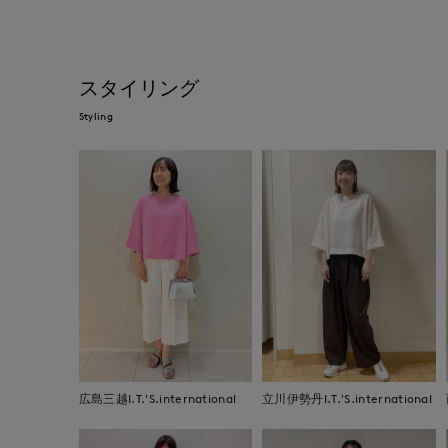
スタイリング
Styling
広島三越I.T.'S.international
立川伊勢丹I.T.'S.international