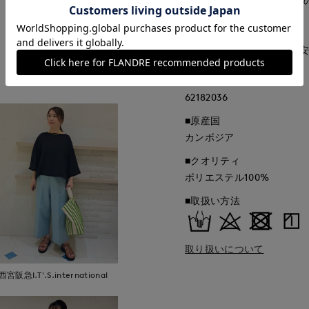
コン・スマートフォンなど
ざいます。
■サイズ表記はあくまで目
もっと見る
■品番
62182036
■原産国
カンボジア
■クオリティ
ポリエステル100%
■取扱い方法
取り扱いについて
西宮阪急I.T'.S.international