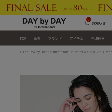
2
お知らせ
TOP
新着
ブランド
アイテム
詳細検索
TOP
DAY by DAY It's international
ブラウス
リネンライク 