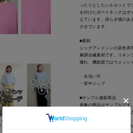
ったりとしたシルエットで
を付けたボートネックはポ
えています。揺らぎ感のあ
させています。
■素材
シックアンドシンの染色表
麻調合繊素材です。リネン
優れ、機能面ではウォッシ
・水洗い可
・背中ジップ
■サンプル撮影商品
画像の商品はサンプルです
が若干変更になる場合がご
kaori
maemae
ayaka
kaori
■照明の関係により、実際
rnational
那覇メインプレイスI.T.'S.international
たまプラーザ東急I.T.'S.international
立川伊勢丹I.T.'S.international
那覇メインプレイスI.T.
157
cm
157
cm
170
cm
157
cm