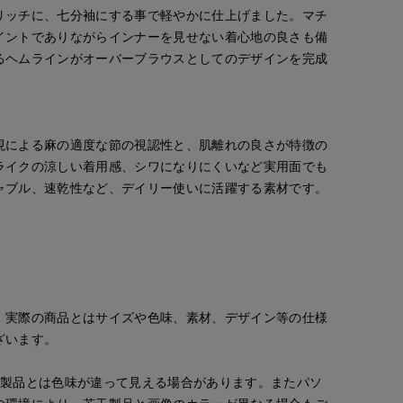
リッチに、七分袖にする事で軽やかに仕上げました。マチ
イントでありながらインナーを見せない着心地の良さも備
るヘムラインがオーバーブラウスとしてのデザインを完成
現による麻の適度な節の視認性と、肌離れの良さが特徴の
ライクの涼しい着用感、シワになりにくいなど実用面でも
ャブル、速乾性など、デイリー使いに活躍する素材です。
。実際の商品とはサイズや色味、素材、デザイン等の仕様
ざいます。
Yura
yoshi
tamura
の製品とは色味が違って見える場合があります。またパソ
'S.international
岡山天満屋7-IDconcept.
博多大丸7-IDconcept.
広島三越I.T.'S.international
160
cm
155
cm
154
cm