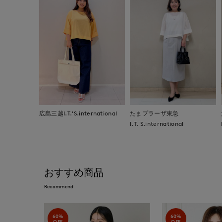
広島三越I.T.'S.international
たまプラーザ東急
I.T.'S.international
おすすめ商品
Recommend
60%
60%
OFF
OFF