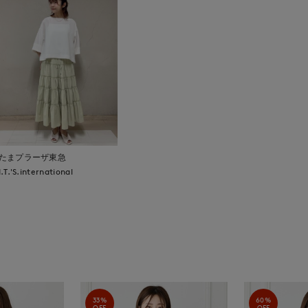
たまプラーザ東急
I.T.'S.international
33%
60%
OFF
OFF