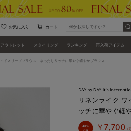
お気に入り
カート
アウトレット
スタイリング
ランキング
再入荷アイテム
ワイドスリーブブラウス｜ゆったりリッチに華やぐ軽やかブラウス
DAY by DAY It's internatio
リネンライク 
ッチに華やぐ軽
￥7,700
40%
(
OFF