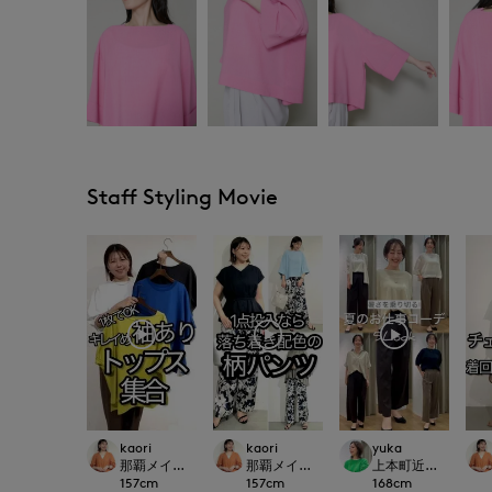
Staff Styling Movie
kaori
kaori
yuka
那覇メインプレイスI.T.'S.international
那覇メインプレイスI.T.'S.international
上本町近鉄I.T.'S.inte
157
cm
157
cm
168
cm