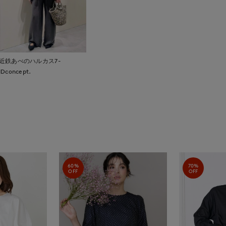
近鉄あべのハルカス7-
IDconcept.
60%
70%
OFF
OFF