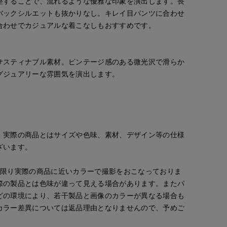
整することで、流れるような優雅な印象を演出します。長
バックシルエットも抜かりなし。キレイ目パンツに合わせ
合わせでカジュアルな着こなしもおすすめです。
サスティナブル素材。ビンテージ感のある微光沢で滑らか
グジュアリーな雰囲気を演出します。
。実際の商品とはサイズや色味、素材、デザイン等の仕様
ざいます。
な限り実際の商品に近いカラーで撮影をおこなっておりま
際の製品とは色味が違って見える場合があります。またパ
どの環境により、若干製品と画像のカラーが異なる場合も
カラー差異については返品理由となりませんので、予めご