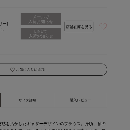
メールで
用サイズ:00（M）
モデ
入荷お知らせ
リー)
店舗在庫を見る
なし
お気に入りに追加
サイズ詳細
購入レビュー
材感を活かしたギャザーデザインのブラウス。身頃、袖の