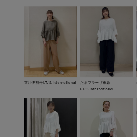
立川伊勢丹I.T.'S.international
たまプラーザ東急
I.T.'S.international