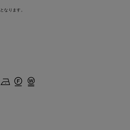
安となります。
Mayu
yoshi
ナオミ
S.international
福山天満屋店INED/7-IDconcept./Maglie
博多大丸7-IDconcept.
那覇メインプレイスI.T.'S.internation
158
cm
155
cm
162
cm