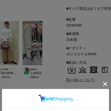
■サイズ表記はあくまで目
■品番
62182049
■原産国
日本製
■クオリティ
ポリエステル100%
■取扱い方法
ayaka
onda
yuka
平
立川伊勢丹I.T.'S.international
.international
新潟伊勢丹7-IDconcept.
上本町近鉄I.T.'S.international
たまプラーザ東急I.T.'
170
cm
167
cm
168
cm
162
cm
取り扱いについて
もっと見る