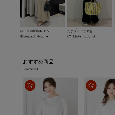
福山天満屋店INED/7-
たまプラーザ東急
IDconcept./Maglie
I.T.'S.international
おすすめ商品
Recommend
50%
60%
OFF
OFF