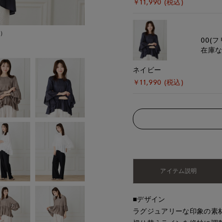
￥11,990 (税込)
M）
モデル身長:168cm
着
00(フ
在庫
ネイビー
￥11,990 (税込)
アイテム説明
■デザイン
ラグジュアリーな印象の素