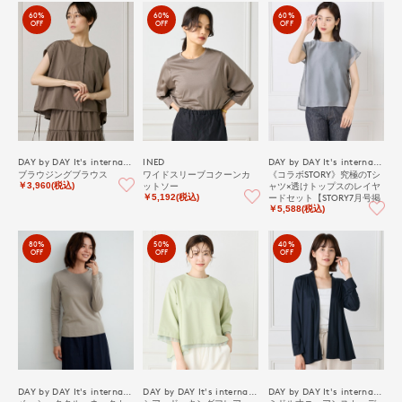
60%
60%
60%
OFF
OFF
OFF
DAY by DAY It's international
INED
DAY by DAY It's international
ブラウジングブラウス
ワイドスリーブコクーンカ
《コラボSTORY》究極のTシ
ットソー
ャツ×透けトップスのレイヤ
￥3,960(税込)
ードセット【STORY7月号掲
￥5,192(税込)
載】
￥5,588(税込)
80%
50%
40%
OFF
OFF
OFF
DAY by DAY It's international
DAY by DAY It's international
DAY by DAY It's international