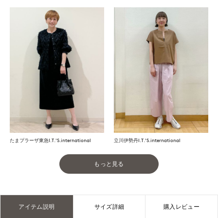
たまプラーザ東急I.T.'S.international
立川伊勢丹I.T.'S.international
もっと見る
アイテム説明
サイズ詳細
購入レビュー