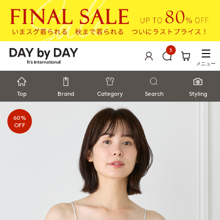
3
メニュー
Top
Brand
Category
Search
Styling
60%
OFF