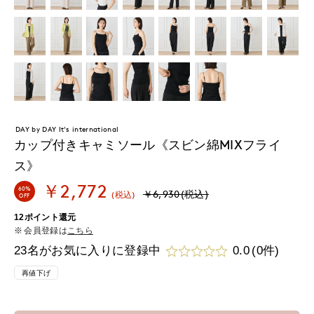
DAY by DAY It's international
カップ付きキャミソール《スビン綿MIXフライ
ス》
￥2,772
60%
￥6,930(税込)
(税込)
OFF
12ポイント還元
会員登録は
こちら
23名がお気に入りに登録中
0.0
(0件)
再値下げ