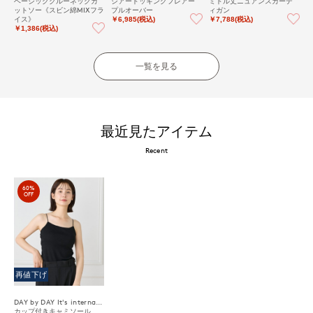
ベーシッククルーネックカ
シアードッキングフレアー
ミドル丈ニュアンスカーデ
ットソー《スビン綿MIXフラ
プルオーバー
ィガン
イス》
￥6,985(税込)
￥7,788(税込)
￥1,386(税込)
一覧を見る
最近見たアイテム
Recent
60%
OFF
再値下げ
DAY by DAY It's international
カップ付きキャミソール