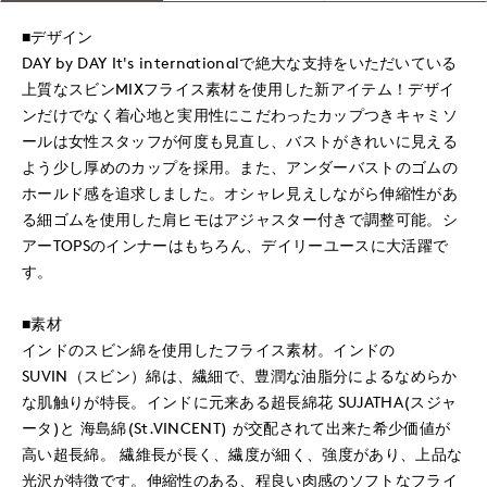
■デザイン
DAY by DAY It's internationalで絶大な支持をいただいている
上質なスビンMIXフライス素材を使用した新アイテム！デザイ
ンだけでなく着心地と実用性にこだわったカップつきキャミソ
ールは女性スタッフが何度も見直し、バストがきれいに見える
よう少し厚めのカップを採用。また、アンダーバストのゴムの
ホールド感を追求しました。オシャレ見えしながら伸縮性があ
る細ゴムを使用した肩ヒモはアジャスター付きで調整可能。シ
アーTOPSのインナーはもちろん、デイリーユースに大活躍で
す。
■素材
インドのスビン綿を使用したフライス素材。インドの
SUVIN（スビン）綿は、繊細で、豊潤な油脂分によるなめらか
な肌触りが特長。インドに元来ある超長綿花 SUJATHA(スジャ
ータ)と 海島綿(St.VINCENT) が交配されて出来た希少価値が
高い超長綿。 繊維長が長く、繊度が細く、強度があり、上品な
光沢が特徴です。伸縮性のある、程良い肉感のソフトなフライ