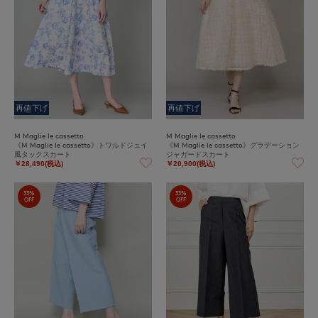
再値下げ
再値下げ
M Maglie le cassetto
M Maglie le cassetto
《M Maglie le cassetto》トワルドジュイ
《M Maglie le cassetto》グラデーション
風タックスカート
ジャガードスカート
￥28,490(税込)
￥20,900(税込)
33%
33%
OFF
OFF