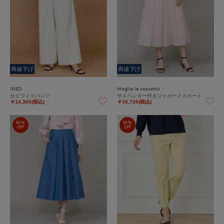
再値下げ
再値下げ
INED
Maglie le cassetto
セミワイドパンツ
サスペンダー付きジャガードスカート
￥14,300(税込)
￥16,720(税込)
50%
50%
OFF
OFF