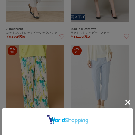
再値下げ
7-IDconcept.
Maglie le cassetto
コットンストレッチベーシックパンツ
ラメドットジャガードスカート
￥6,600(税込)
￥23,100(税込)
50%
60%
OFF
OFF
INED
DAY by DAY It's international
プリントワイドパンツ
ベーシックコットンパンツ
￥15,950(税込)
￥4,400(税込)