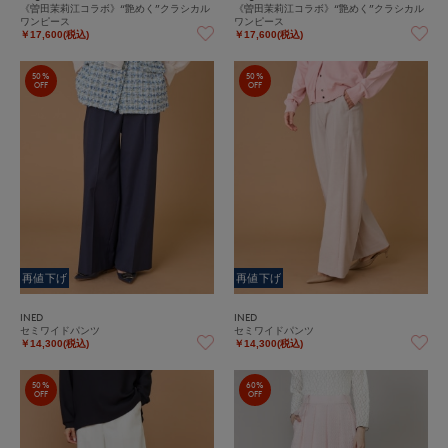
《曽田茉莉江コラボ》“艶めく”クラシカル
《曽田茉莉江コラボ》“艶めく”クラシカル
ワンピース
ワンピース
￥17,600(税込)
￥17,600(税込)
50%
50%
OFF
OFF
再値下げ
再値下げ
INED
INED
セミワイドパンツ
セミワイドパンツ
￥14,300(税込)
￥14,300(税込)
50%
60%
OFF
OFF