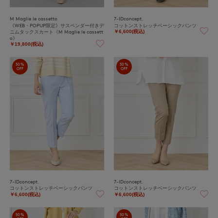
M Maglie le cassetto
7-IDconcept.
《WEB・POPUP限定》サスペンダー付きデ
コットンストレッチベーシックパンツ
ニムタックスカート《M Maglie le cassett
￥6,600(税込)
o》
￥19,800(税込)
50%
50%
OFF
OFF
7-IDconcept.
7-IDconcept.
コットンストレッチベーシックパンツ
コットンストレッチベーシックパンツ
￥6,600(税込)
￥6,600(税込)
50%
50%