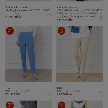
M Maglie le cassetto
M Maglie le cassetto
《M Maglie le cassetto》フラワー刺繍デ
《美人百花9月号掲載》《フランドル45周
ニムスカート
年限定コレクション》フラワー刺繍デニム
ワンピース《M Maglie le cassetto》｜刺
￥11,880(税込)
繍映えデニムワンピ
￥19,800(税込)
60%
60%
OFF
OFF
INED
INED
美脚テーパードパンツ
美脚テーパードパンツ
￥7,172(税込)
￥7,172(税込)
70%
70%
OFF
OFF