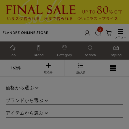
2
メニュー
Top
Brand
Category
Search
Styling
162件
絞込み
並び順
価格から選ぶ
ブランドから選ぶ
アイテムから選ぶ