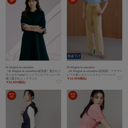
OFF
OFF
再値下げ
M Maglie le cassetto
M Maglie le cassetto
《M Maglie le cassetto×冨張愛》愛されク
《M Maglie le cassetto×冨張愛》フラワー
ラシカル“Lace”ニットワンピース｜レース
レース美シルエットストレートパンツ
纏う愛されニットワンピ
￥15,400(税込)
￥22,000(税込)
50%
50%
OFF
OFF