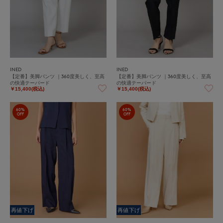
INED
INED
【定番】美脚パンツ ｜360度美しく、至高
【定番】美脚パンツ ｜360度美しく、至高
の快適テーパード
の快適テーパード
￥15,400(税込)
￥15,400(税込)
60%
60%
OFF
OFF
再値下げ
再値下げ