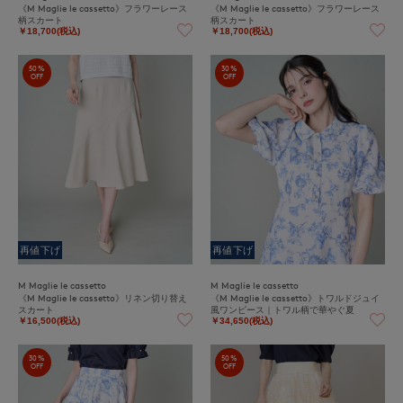
《M Maglie le cassetto》フラワーレース
《M Maglie le cassetto》フラワーレース
柄スカート
柄スカート
￥18,700(税込)
￥18,700(税込)
50%
30%
OFF
OFF
再値下げ
再値下げ
M Maglie le cassetto
M Maglie le cassetto
《M Maglie le cassetto》リネン切り替え
《M Maglie le cassetto》トワルドジュイ
スカート
風ワンピース｜トワル柄で華やぐ夏
￥16,500(税込)
￥34,650(税込)
30%
50%
OFF
OFF