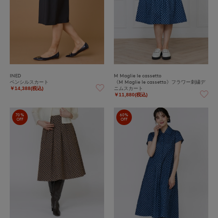
INED
M Maglie le cassetto
ペンシルスカート
《M Maglie le cassetto》フラワー刺繍デ
ニムスカート
￥14,388(税込)
￥11,880(税込)
70%
60%
OFF
OFF