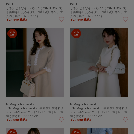
INED
INED
リネンセミワイドパンツ《PONTETORTO》
リネンセミワイドパンツ《PONTETORTO》
｜美脚を叶えるイタリア製上質リネン、大
｜美脚を叶えるイタリア製上質リネン、大
人の万能ストレッチワイド
人の万能ストレッチワイド
￥14,960(税込)
￥14,960(税込)
50%
50%
OFF
OFF
M Maglie le cassetto
M Maglie le cassetto
《M Maglie le cassetto×冨張愛》愛されク
《M Maglie le cassetto×冨張愛》愛されク
ラシカル“Lace”ニットワンピース｜レース
ラシカル“Lace”ニットワンピース｜レース
纏う愛されニットワンピ
纏う愛されニットワンピ
￥22,000(税込)
￥22,000(税込)
50%
50%