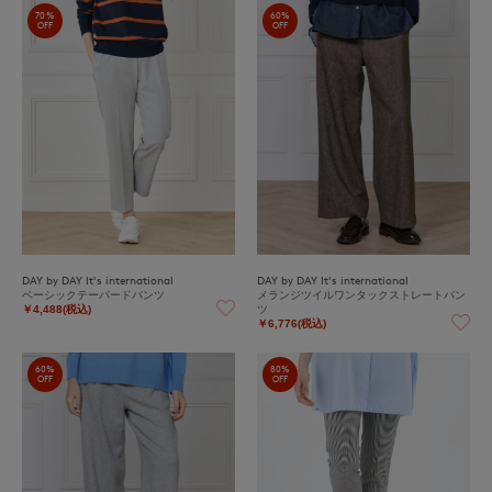
70%
60%
OFF
OFF
DAY by DAY It's international
DAY by DAY It's international
ベーシックテーパードパンツ
メランジツイルワンタックストレートパン
ツ
￥4,488(税込)
￥6,776(税込)
60%
80%
OFF
OFF