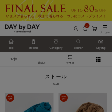
2
メニュー
Top
Brand
Category
Search
Styling
17件
絞込み
並び順
ストール
Stall
60%
60%
OFF
OFF