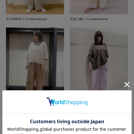
立川伊勢丹I.T.'S.international
広島三越I.T.'S.international
松山三越I.T.'S.international
近鉄あべのハルカス7-IDconcept.
もっと見る