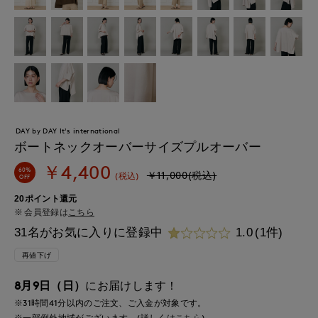
DAY by DAY It's international
ボートネックオーバーサイズプルオーバー
￥4,400
60%
￥11,000(税込)
(税込)
OFF
20ポイント還元
会員登録は
こちら
31名がお気に入りに登録中
1.0
(1件)
再値下げ
8月9日（日）
にお届けします！
※31時間
41分
以内
のご注文、ご入金が対象です。
※一部例外地域がございます。(詳しくは
こちら
)