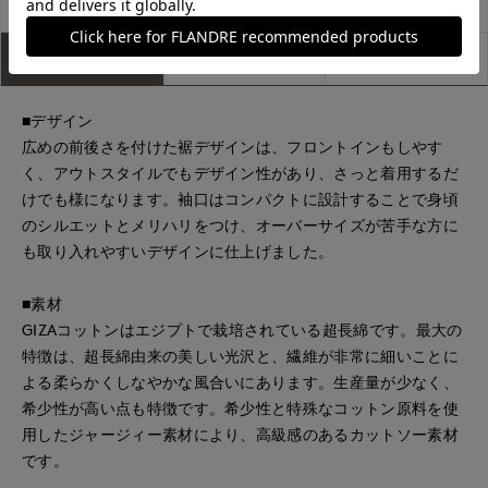
アイテム説明
サイズ詳細
購入レビュー
■デザイン
広めの前後さを付けた裾デザインは、フロントインもしやす
く、アウトスタイルでもデザイン性があり、さっと着用するだ
けでも様になります。袖口はコンパクトに設計することで身頃
のシルエットとメリハリをつけ、オーバーサイズが苦手な方に
も取り入れやすいデザインに仕上げました。
■素材
GIZAコットンはエジプトで栽培されている超長綿です。最大の
特徴は、超長綿由来の美しい光沢と、繊維が非常に細いことに
よる柔らかくしなやかな風合いにあります。生産量が少なく、
希少性が高い点も特徴です。希少性と特殊なコットン原料を使
用したジャージィー素材により、高級感のあるカットソー素材
です。