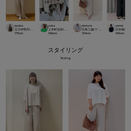
ayaka
yuka
tamura
yama
立川伊勢丹I.T.'S.international
上本町近鉄I.T.'S.international
広島三越I.T.'S.international
日本橋高島屋S
170
cm
168
cm
154
cm
160
cm
スタイリング
Styling