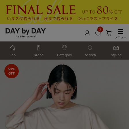
3
メニュー
Top
Brand
Category
Search
Styling
60%
OFF