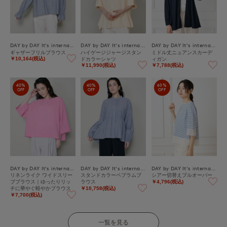
DAY by DAY It's international
DAY by DAY It's international
DAY by DAY It's international
ギャザーフリルブラウス
ハイゲージジャージスタン
ミドル丈ニュアンスカーデ
ドカラーシャツ
ィガン
￥10,164(税込)
￥11,990(税込)
￥7,788(税込)
40%
40%
60%
OFF
OFF
OFF
DAY by DAY It's international
DAY by DAY It's international
DAY by DAY It's international
リネンライク ワイドスリー
スタンドカラーペプラムブ
シアー切替えプルオーバー
ブブラウス｜ゆったりリッ
ラウス
￥4,796(税込)
チに華やぐ軽やかブラウス
￥10,758(税込)
￥7,700(税込)
一覧を見る