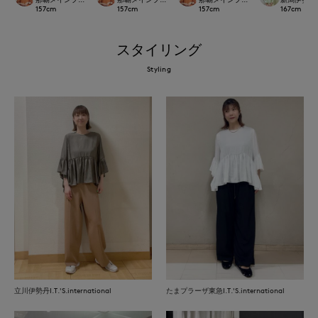
157
cm
157
cm
157
cm
167
cm
スタイリング
Styling
立川伊勢丹I.T.'S.international
たまプラーザ東急I.T.'S.international