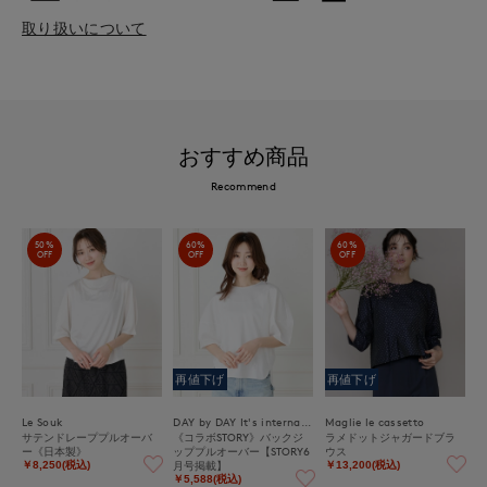
取り扱いについて
おすすめ商品
Recommend
50%
60%
60%
OFF
OFF
OFF
再値下げ
再値下げ
Le Souk
DAY by DAY It's international
Maglie le cassetto
サテンドレーププルオーバ
《コラボSTORY》バックジ
ラメドットジャガードブラ
ー《日本製》
ッププルオーバー【STORY6
ウス
月号掲載】
￥8,250(税込)
￥13,200(税込)
￥5,588(税込)