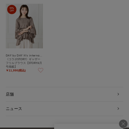
33%
OFF
DAY by DAY It's international
《コラボSTORY》ギャザー
フリルブラウス【STORY6月
号掲載】
￥11,990(税込)
店舗
ニュース