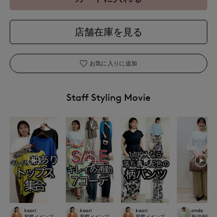
店舗在庫を見る
お気に入りに追加
Staff Styling Movie
kaori
kaori
kaori
onda
那覇メインプレイスI.T.'S.international
那覇メインプレイスI.T.'S.international
那覇メインプレイスI.T.'S.internation
新潟伊勢丹7-I