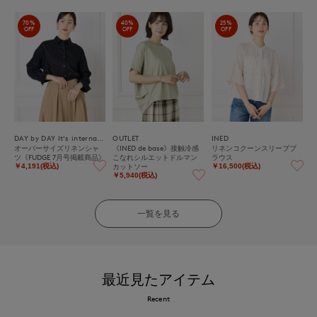
70%
40%
25%
OFF
OFF
OFF
DAY by DAY It's international
OUTLET
INED
オーバーサイズリネンシャ
《INED de base》接触冷感
リネンコクーンスリーブブ
ツ《FUDGE 7月号掲載商品》
こなれシルエットドルマン
ラウス
カットソー
￥4,191(税込)
￥16,500(税込)
￥5,940(税込)
一覧を見る
最近見たアイテム
Recent