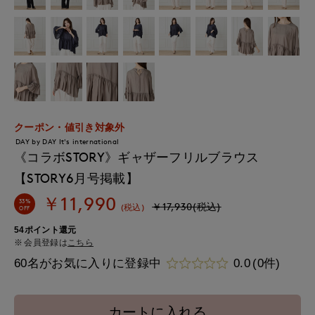
クーポン・値引き対象外
DAY by DAY It's international
《コラボSTORY》ギャザーフリルブラウス
【STORY6月号掲載】
￥11,990
33%
￥17,930(税込)
(税込)
OFF
54ポイント還元
会員登録は
こちら
60名がお気に入りに登録中
0.0
(0件)
カートに入れる