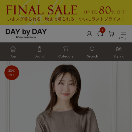
2
メニュー
Top
Brand
Category
Search
Styling
33%
OFF