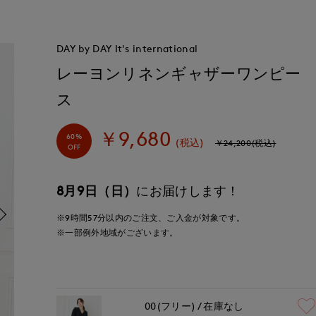
DAY by DAY It's international
レーヨンリネンギャザーワンピー
ス
￥9,680
60%
(税込)
￥24,200(税込)
OFF
8月9日（日）
にお届けします！
※9時間
57分
以内
のご注文、ご入金が対象です。
※一部例外地域がございます。
00(フリー)
在庫なし