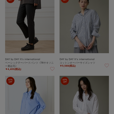
OFF
OFF
DAY by DAY It's international
DAY by DAY It's international
ベーシックテーパードパンツ《TRサキソニ
コットンオーバーサイズシャツ
ー裏起毛》
￥5,588(税込)
￥4,400(税込)
60%
60%
OFF
OFF