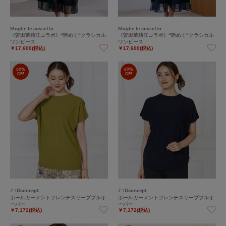
Maglie le cassetto
Maglie le cassetto
《曽田茉莉江コラボ》“艶めく”クラシカル
《曽田茉莉江コラボ》“艶めく”クラシカル
ワンピース
ワンピース
￥17,600(税込)
￥17,600(税込)
60%
60%
OFF
OFF
7-IDconcept.
7-IDconcept.
ホールガーメントフレンチスリーブプルオ
ホールガーメントフレンチスリーブプルオ
ーバー
ーバー
￥7,172(税込)
￥7,172(税込)