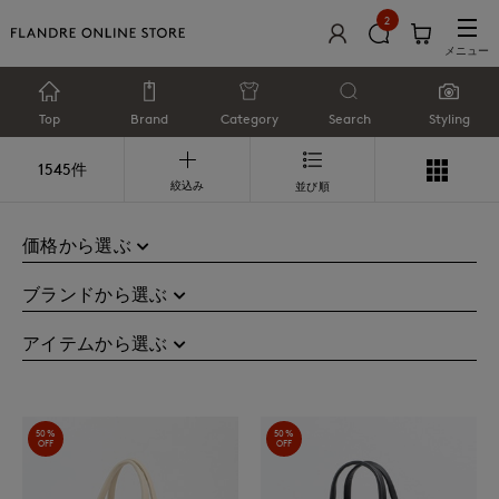
2
メニュー
Top
Brand
Category
Search
Styling
1545件
絞込み
並び順
価格から選ぶ
ブランドから選ぶ
アイテムから選ぶ
50%
50%
OFF
OFF