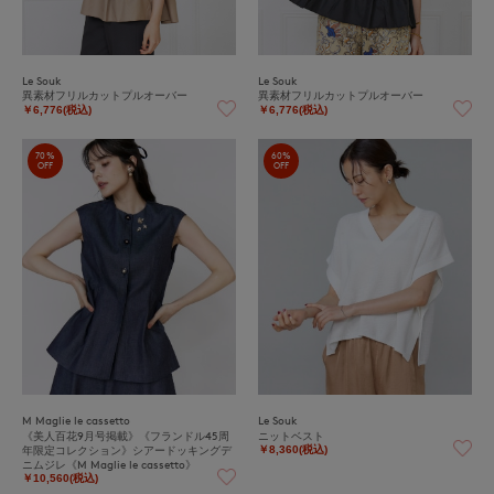
Le Souk
Le Souk
異素材フリルカットプルオーバー
異素材フリルカットプルオーバー
￥6,776(税込)
￥6,776(税込)
70%
60%
OFF
OFF
M Maglie le cassetto
Le Souk
《美人百花9月号掲載》《フランドル45周
ニットベスト
年限定コレクション》シアードッキングデ
￥8,360(税込)
ニムジレ《M Maglie le cassetto》
￥10,560(税込)