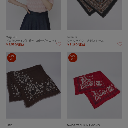
Maglie L
Le Souk
《大きいサイズ》透かしボーダーニット
ウールライク 大判ストール
￥9,570(税込)
￥6,160(税込)
40%
30%
OFF
OFF
INED
FAVORITE SUKINAMONO