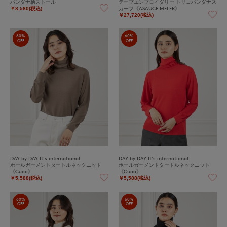
バンダナ柄ストール
テープエンブロイダリー トリコバンダナス
カーフ《ASAUCE MELER》
￥8,580(税込)
￥27,720(税込)
60%
60%
OFF
OFF
DAY by DAY It's international
DAY by DAY It's international
ホールガーメントタートルネックニット
ホールガーメントタートルネックニット
《Cuoo》
《Cuoo》
￥5,588(税込)
￥5,588(税込)
60%
60%
OFF
OFF