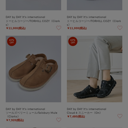
DAY by DAY It's international
DAY by DAY It's international
トーヒルコージー/TORHILL COZY《Clark
トーヒルコージー/TORHILL COZY《Clark
s》
s》
￥11,000(税込)
￥11,000(税込)
60%
60%
OFF
OFF
DAY by DAY It's international
DAY by DAY It's international
ソールズベリーミュール/Solsbury Mule
Cloud 6 スニーカー《On》
《Clarks》
￥7,480(税込)
￥7,920(税込)