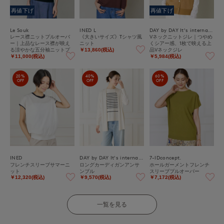
再値下げ
再値下げ
Le Souk
INED L
DAY by DAY It's international
レース襟ニットプルオーバ
《大きいサイズ》Tシャツ風
Vネックニットジレ｜つやめ
ー｜上品なレース襟が映え
ニット
くシアー感、1枚で映える上
る涼やかな五分袖ニットプ
品Vネックジレ
￥13,860(税込)
ルオーバー
￥11,000(税込)
￥5,984(税込)
20%
40%
60%
OFF
OFF
OFF
INED
DAY by DAY It's international
7-IDconcept.
フレンチスリーブサマーニ
ロングカーディガンアンサ
ホールガーメントフレンチ
ット
ンブル
スリーブプルオーバー
￥12,320(税込)
￥9,570(税込)
￥7,172(税込)
一覧を見る