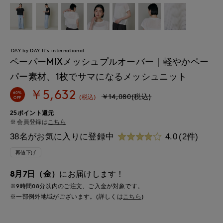
DAY by DAY It's international
ペーパーMIXメッシュプルオーバー｜軽やかペー
パー素材、1枚でサマになるメッシュニット
￥5,632
60%
￥14,080(税込)
(税込)
OFF
25ポイント還元
会員登録は
こちら
38名がお気に入りに登録中
4.0
(2件)
再値下げ
8月7日（金）
にお届けします！
※9時間
08分
以内
のご注文、ご入金が対象です。
※一部例外地域がございます。(詳しくは
こちら
)