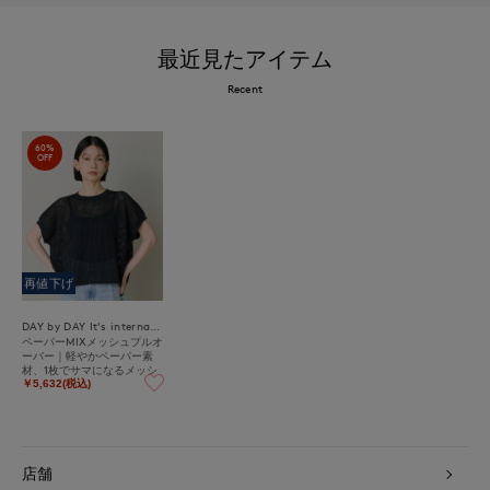
最近見たアイテム
Recent
60%
OFF
再値下げ
DAY by DAY It's international
ペーパーMIXメッシュプルオ
ーバー｜軽やかペーパー素
材、1枚でサマになるメッシ
ュニット
￥5,632(税込)
店舗