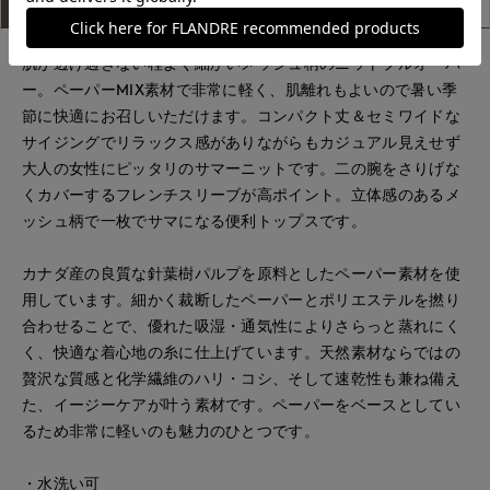
アイテム説明
サイズ詳細
購入レビュー
肌が透け過ぎない程よく細かいメッシュ柄のニットプルオーバ
ー。ペーパーMIX素材で非常に軽く、肌離れもよいので暑い季
節に快適にお召しいただけます。コンパクト丈＆セミワイドな
サイジングでリラックス感がありながらもカジュアル見えせず
大人の女性にピッタリのサマーニットです。二の腕をさりげな
くカバーするフレンチスリーブが高ポイント。立体感のあるメ
ッシュ柄で一枚でサマになる便利トップスです。
カナダ産の良質な針葉樹パルプを原料としたペーパー素材を使
用しています。細かく裁断したペーパーとポリエステルを撚り
合わせることで、優れた吸湿・通気性によりさらっと蒸れにく
く、快適な着心地の糸に仕上げています。天然素材ならではの
贅沢な質感と化学繊維のハリ・コシ、そして速乾性も兼ね備え
た、イージーケアが叶う素材です。ペーパーをベースとしてい
るため非常に軽いのも魅力のひとつです。
・水洗い可