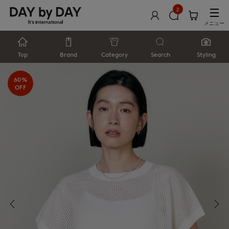
2
メニュー
Top
Brand
Category
Search
Styling
60%
OFF