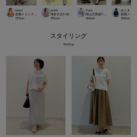
kaori
yoshi
Yura
ゆうき
那覇メインプレイスI.T.'S.international
博多大丸7-IDconcept.
岡山天満屋7-IDconcept.
那覇メインプレイ
157
cm
155
cm
160
cm
150
cm
スタイリング
Styling