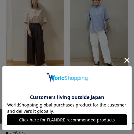
立川伊勢丹I.T.'S.international
たまプラーザ東急I.T.'S.international
もっと見る
アイテム説明
サイズ詳細
購入レビュー
■デザイン