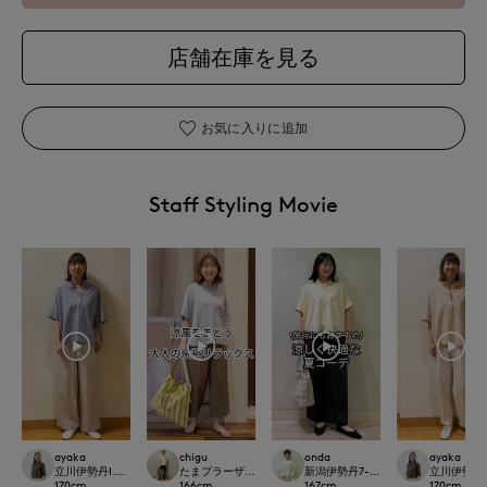
店舗在庫を見る
お気に入りに追加
Staff Styling Movie
ayaka
chigu
onda
ayaka
立川伊勢丹I.T.'S.international
たまプラーザ東急I.T.'S.international
新潟伊勢丹7-IDconcept.
立川伊勢丹I.T.
170
cm
166
cm
167
cm
170
cm