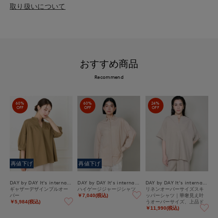
取り扱いについて
おすすめ商品
Recommend
60%
60%
24%
OFF
OFF
OFF
再値下げ
再値下げ
DAY by DAY It's international
DAY by DAY It's international
DAY by DAY It's international
ギャザーデザインプルオー
ハイゲージジャージシャツ
リネンオーバーサイズスキ
バー
ッパーシャツ｜華奢見え叶
￥7,040(税込)
うオーバーサイズ、上品ド
￥5,984(税込)
レープの綿麻シャツ
￥11,990(税込)