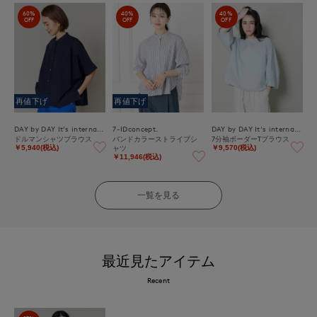
60%
40%
40%
OFF
OFF
OFF
再値下げ
再値下げ
DAY by DAY It's international
7-IDconcept.
DAY by DAY It's international
ドルマンシャツブラウス
バンドカラーストライプシ
7分袖ボーダーTブラウス
ャツ
￥5,940(税込)
￥9,570(税込)
￥11,946(税込)
一覧を見る
最近見たアイテム
Recent