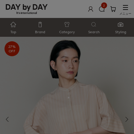
2
メニュー
Top
Brand
Category
Search
Styling
27%
OFF