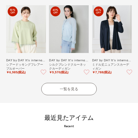
50%
40%
40%
OFF
OFF
OFF
DAY by DAY It's international
DAY by DAY It's international
DAY by DAY It's international
シアードッキングフレアー
シルクブレンドクルーネッ
ミドル丈ニュアンスカーデ
プルオーバー
クカーディガン
ィガン
￥6,985(税込)
￥9,570(税込)
￥7,788(税込)
一覧を見る
最近見たアイテム
Recent