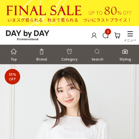
3
メニュー
Top
Brand
Category
Search
Styling
33%
OFF