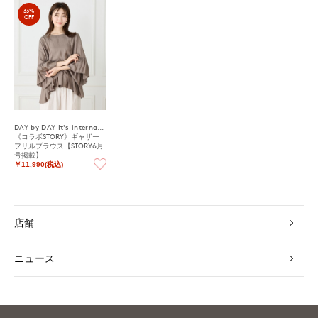
33%
OFF
DAY by DAY It's international
《コラボSTORY》ギャザー
フリルブラウス【STORY6月
号掲載】
￥11,990(税込)
店舗
ニュース