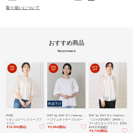
取り扱いについて
おすすめ商品
Recommend
25%
60%
60%
OFF
OFF
OFF
再値下げ
INED
DAY by DAY It's international
DAY by DAY It's international
リネンコクーンスリーブブ
ペプラムギャザープルオー
《コラボSTORY》2WAY シ
ラウス
バー
アーボウタイブラウス【STO
RY9月号掲載】
￥16,500(税込)
￥5,984(税込)
￥5,720(税込)