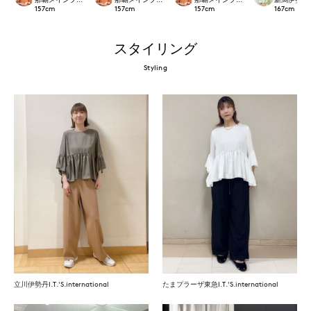
157
cm
157
cm
157
cm
167
cm
スタイリング
Styling
立川伊勢丹I.T.'S.international
たまプラーザ東急I.T.'S.international