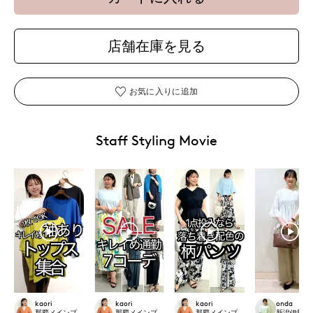
店舗在庫を見る
お気に入りに追加
Staff Styling Movie
kaori
kaori
kaori
onda
那覇メインプレイスI.T.'S.international
那覇メインプレイスI.T.'S.international
那覇メインプレイスI.T.'S.internation
新潟伊勢丹7-I