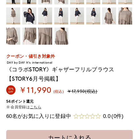
クーポン・値引き対象外
DAY by DAY It's international
《コラボSTORY》ギャザーフリルブラウス
【STORY6月号掲載】
￥11,990
33%
￥17,930(税込)
(税込)
OFF
54ポイント還元
会員登録は
こちら
60名がお気に入りに登録中
0.0
(0件)
カートに入れる