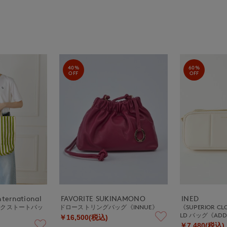
40%
60%
OFF
OFF
nternational
FAVORITE SUKINAMONO
INED
ックストートバッ
ドローストリングバッグ《INNUE》
《SUPERIOR CLO
LD バッグ《ADD
￥16,500(税込)
￥7,480(税込)