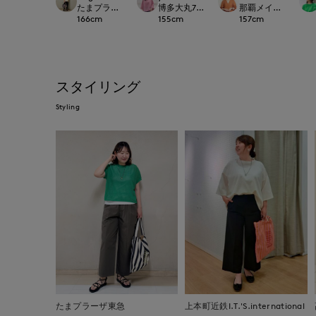
たまプラーザ東急I.T.'S.international
博多大丸7-IDconcept.
那覇メインプレイスI.T.'S
166
cm
155
cm
157
cm
スタイリング
Styling
たまプラーザ東急
上本町近鉄I.T.'S.international