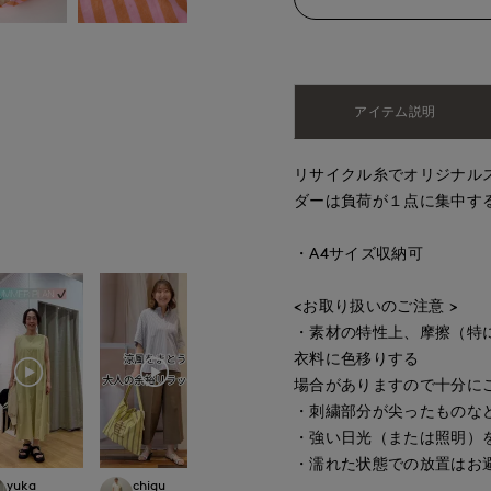
アイテム説明
リサイクル糸でオリジナル
ダーは負荷が１点に集中す
・A4サイズ収納可
<お取り扱いのご注意 >
・素材の特性上、摩擦（特
衣料に色移りする
場合がありますので十分に
・刺繍部分が尖ったものな
・強い日光（または照明）
・濡れた状態での放置はお
yuka
chigu
maemae
ごっちん