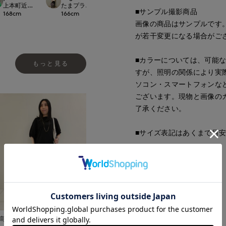
.international
上本町近鉄I.T.'S.international
たまプラーザ東急I.T.'S.international
たまプラーザ東急I.T.'S.international
星が丘三越I.T.'S.in
■サンプル撮影商品
168
cm
166
cm
157
cm
162
cm
画像の商品はサンプルです
が若干変更になる場合がご
■カラーについては、可能
もっと見る
すが、照明の関係により実
ソコン・スマートフォンな
ございます。現物と画像の
了承ください。
■サイズ表記はあくまで目
■品番
62201002
■原産国
インド製
■クオリティ
高松三越INED
綿 ポリエステル