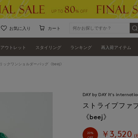
お気に入り
カート
アウトレット
スタイリング
ランキング
再入荷アイテム
リックワンショルダーバッグ《beej》
DAY by DAY It's internatio
ストライプファ
《beej》
￥3,520
20%
(
OFF