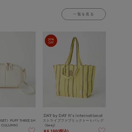
一覧を見る
20%
OFF
DAY by DAY It's international
SET》PUFF THREE SH
ストライプファブリックトートバッグ
 CULUMN》
《beej》
￥6,160(税込)