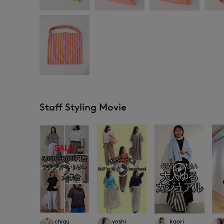
Staff Styling Movie
chigu
yoshi
kaori