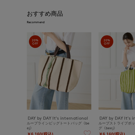
おすすめ商品
Recommend
20%
20%
OFF
OFF
DAY by DAY It's international
DAY by DAY It's i
ループラインビッグトートバッグ《be
ループストライプボ
ej》
グ《beej》
￥6,160(税込)
￥6,160(税込)