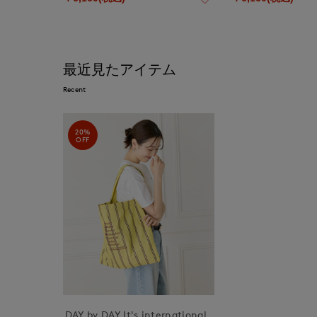
最近見たアイテム
Recent
20%
OFF
DAY by DAY It's international