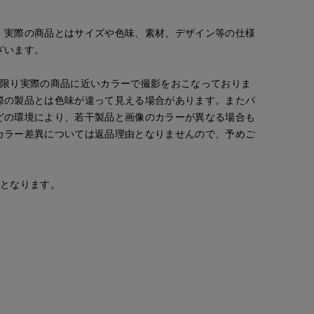
ternational
博多大丸7-IDconcept.
博多大丸7-IDconcept.
たまプラーザ東急I.T.'S.international
155
cm
155
cm
166
cm
。実際の商品とはサイズや色味、素材、デザイン等の仕様
ざいます。
な限り実際の商品に近いカラーで撮影をおこなっておりま
際の製品とは色味が違って見える場合があります。またパ
どの環境により、若干製品と画像のカラーが異なる場合も
カラー差異については返品理由となりませんので、予めご
安となります。