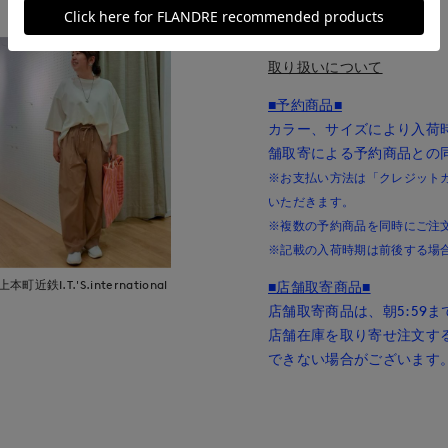
■取扱い方法
取り扱いについて
■予約商品■
カラー、サイズにより入荷
舗取寄による予約商品との
※お支払い方法は「クレジットカー
いただきます。
※複数の予約商品を同時にご注
※記載の入荷時期は前後する場
上本町近鉄I.T.'S.international
■店舗取寄商品■
店舗取寄商品は、朝5:59
店舗在庫を取り寄せ注文す
できない場合がございます