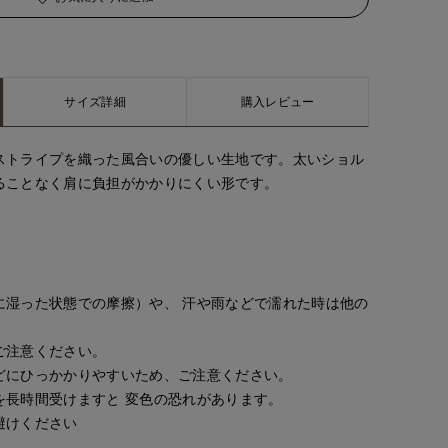
サイズ詳細
購入レビュー
ストライプを織った風合いの優しい生地です。太いショル
ることなく肩に負担がかかりにくい形です。
に湿った状態での摩擦）や、 汗や雨などで濡れた時は他の
ご注意ください。
どにひっかかりやすいため、ご注意ください。
を長時間受けますと 変色の恐れがあります。
避けください
yoshi
yoshi
chigu