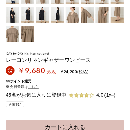
DAY by DAY It's international
レーヨンリネンギャザーワンピース
￥9,680
60%
￥24,200(税込)
(税込)
OFF
44ポイント還元
会員登録は
こちら
46名がお気に入りに登録中
4.0
(1件)
再値下げ
カートに入れる