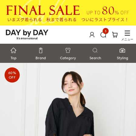
3
メニュー
Top
Brand
Category
Search
Styling
60%
OFF