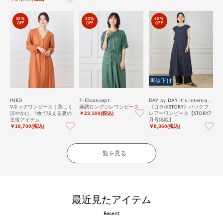
50%
30%
60%
OFF
OFF
OFF
再値下げ
INED
7-IDconcept.
DAY by DAY It's international
Vネックワンピース｜美しく
麻調ロングジレワンピース
《コラボSTORY》バックフ
涼やかに、1枚で映える夏の
レアーワンピース【STORY7
￥23,100(税込)
主役アイテム
月号掲載】
￥18,700(税込)
￥8,360(税込)
一覧を見る
最近見たアイテム
Recent