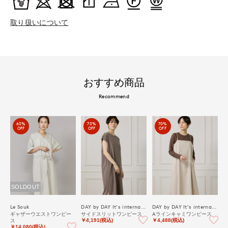
取り扱いについて
おすすめ商品
Recommend
60%
70%
70%
OFF
OFF
OFF
SOLDOUT
Le Souk
DAY by DAY It's international
DAY by DAY It's international
ギャザーウエストワンピー
サイドスリットワンピース
Aラインキャミワンピース
ス
￥4,191(税込)
￥4,488(税込)
￥14,080(税込)