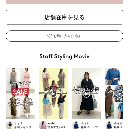
店舗在庫を見る
お気に入りに追加
Staff Styling Movie
ナオミ
yoshi
ゆうき
ゆうき
那覇メインプレイスI.T.'S.international
博多大丸7-IDconcept.
那覇メインプレイスI.T.'S.internation
那覇メインプレイ