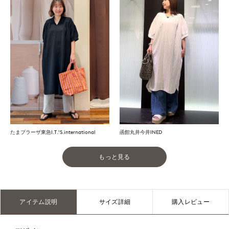
たまプラーザ東急I.T.'S.international
函館丸井今井INED
もっと見る
アイテム説明
サイズ詳細
購入レビュー