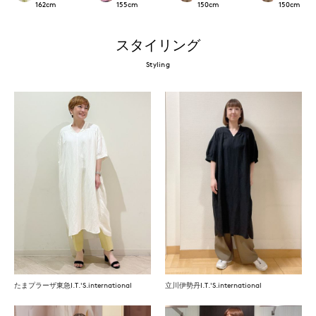
162
cm
155
cm
150
cm
150
cm
スタイリング
Styling
たまプラーザ東急I.T.'S.international
立川伊勢丹I.T.'S.international