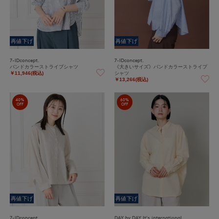
再値下げ
再値下げ
7-IDconcept.
7-IDconcept.
バンドカラーストライプシャツ
《大きいサイズ》バンドカラーストライプ
シャツ
￥11,946(税込)
￥13,266(税込)
40%
60%
OFF
OFF
再値下げ
再値下げ
7-IDconcept.
DAY by DAY It's international