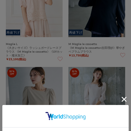
再値下げ
再値下げ
Maglie L
M Maglie le cassetto
《大きいサイズ》ラッシュガードレースブ
《M Maglie le cassetto×吉田理紗》華やぎ
ラウス 《M Maglie le cassetto》《UVカッ
ペプラムブラウス
ト・撥水加工》
￥13,750(税込)
￥23,100(税込)
50%
50%
OFF
OFF
再値下げ
再値下げ