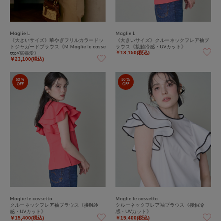
Maglie L
Maglie L
《大きいサイズ》華やぎフリルカラードッ
《大きいサイズ》クルーネックフレア袖ブ
トジャガードブラウス《M Maglie le casse
ラウス《接触冷感・UVカット》
tto×冨張愛》
￥18,150(税込)
￥23,100(税込)
50%
50%
OFF
OFF
Maglie le cassetto
Maglie le cassetto
クルーネックフレア袖ブラウス《接触冷
クルーネックフレア袖ブラウス《接触冷
感・UVカット》
感・UVカット》
￥15,400(税込)
￥15,400(税込)