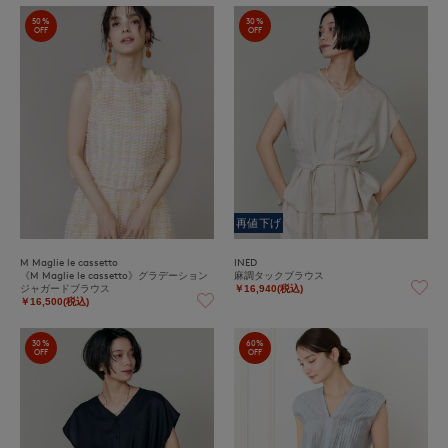
50%
30%
OFF
OFF
再値下げ
M Maglie le cassetto
INED
《M Maglie le cassetto》グラデーション
麻調タックブラウス
ジャガードブラウス
￥16,940(税込)
￥16,500(税込)
30%
60%
OFF
OFF