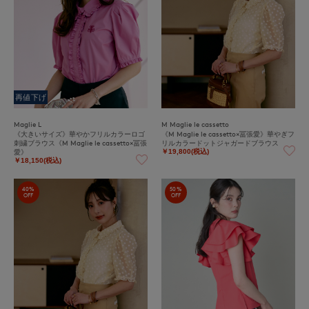
再値下げ
Maglie L
M Maglie le cassetto
《大きいサイズ》華やかフリルカラーロゴ
《M Maglie le cassetto×冨張愛》華やぎフ
刺繍ブラウス《M Maglie le cassetto×冨張
リルカラードットジャガードブラウス
愛》
￥19,800(税込)
￥18,150(税込)
40%
50%
OFF
OFF