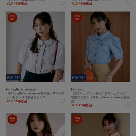
￥15,400(税込)
￥15,400(税込)
50%
50%
OFF
OFF
再値下げ
再値下げ
M Maglie le cassetto
Maglie L
《M Maglie le cassetto×冨張愛》華やかフ
《大きいサイズ》華やかフリルカラーロゴ
リルカラーロゴ刺繍ブラウス
刺繍ブラウス《M Maglie le cassetto×冨張
愛》
￥15,400(税込)
￥18,150(税込)
50%
40%
OFF
OFF