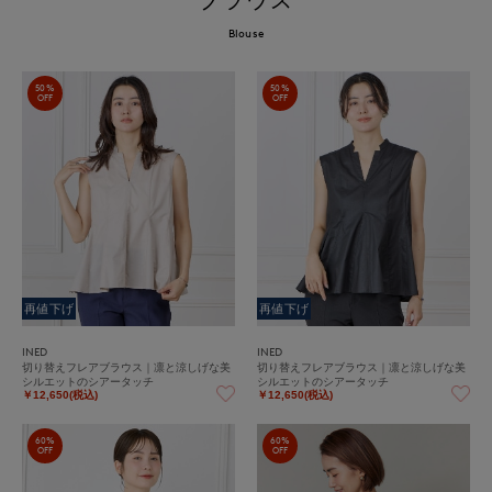
Blouse
50%
50%
OFF
OFF
再値下げ
再値下げ
INED
INED
切り替えフレアブラウス｜凛と涼しげな美
切り替えフレアブラウス｜凛と涼しげな美
シルエットのシアータッチ
シルエットのシアータッチ
￥12,650(税込)
￥12,650(税込)
60%
60%
OFF
OFF