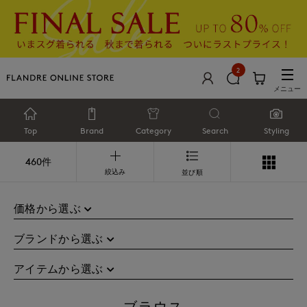
2
メニュー
Top
Brand
Category
Search
Styling
460件
絞込み
並び順
価格から選ぶ
ブランドから選ぶ
アイテムから選ぶ
ブラウス