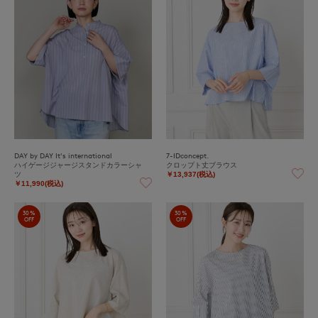
DAY by DAY It's international
7-IDconcept.
ハイゲージジャージスタンドカラーシャ
クロップト丈ブラウス
ツ
￥13,937(税込)
￥11,990(税込)
30%
30%
OFF
OFF