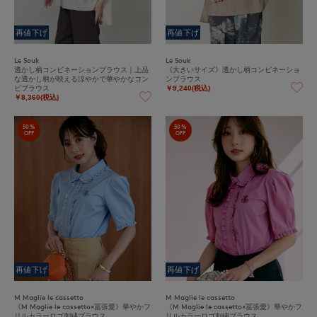
再値下げ
再値下げ
Le Souk
Le Souk
透かし柄コンビネーションブラウス｜上品
《大きいサイズ》透かし柄コンビネーショ
な透かし柄が映える涼やかで華やかなコン
ンブラウス
ビブラウス
￥9,240(税込)
￥8,360(税込)
50%
50%
OFF
OFF
再値下げ
再値下げ
M Maglie le cassetto
M Maglie le cassetto
《M Maglie le cassetto×冨張愛》華やかフ
《M Maglie le cassetto×冨張愛》華やかフ
リルカラーロゴ刺繍ブラウス
リルカラーロゴ刺繍ブラウス