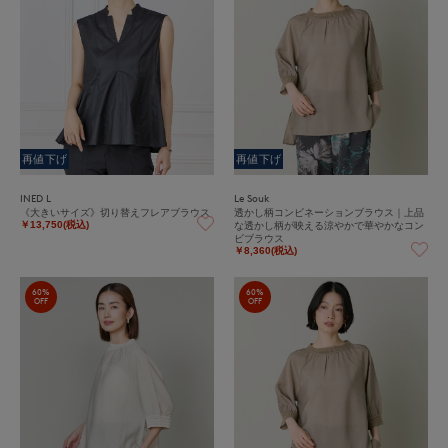
再値下げ
再値下げ
INED L
Le Souk
《大きいサイズ》切り替えフレアブラウス
透かし柄コンビネーションブラウス｜上品
な透かし柄が映える涼やかで華やかなコン
￥13,750(税込)
ビブラウス
￥8,360(税込)
60%
60%
OFF
OFF