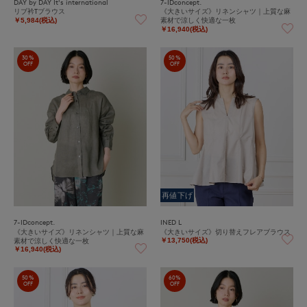
DAY by DAY It's international
7-IDconcept.
リブ衿Tブラウス
《大きいサイズ》リネンシャツ｜上質な麻
素材で涼しく快適な一枚
￥5,984(税込)
￥16,940(税込)
30%
50%
OFF
OFF
再値下げ
7-IDconcept.
INED L
《大きいサイズ》リネンシャツ｜上質な麻
《大きいサイズ》切り替えフレアブラウス
素材で涼しく快適な一枚
￥13,750(税込)
￥16,940(税込)
50%
60%
OFF
OFF