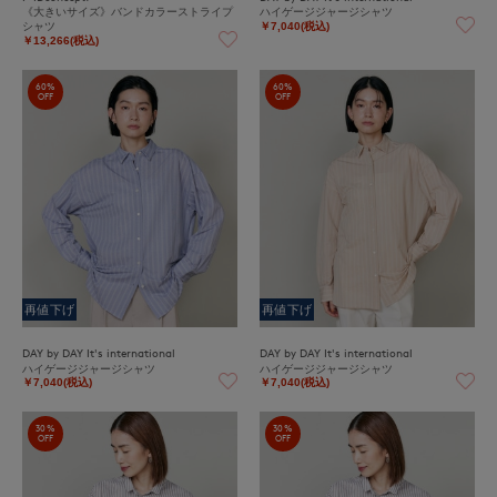
《大きいサイズ》バンドカラーストライプ
ハイゲージジャージシャツ
シャツ
￥7,040(税込)
￥13,266(税込)
60%
60%
OFF
OFF
再値下げ
再値下げ
DAY by DAY It's international
DAY by DAY It's international
ハイゲージジャージシャツ
ハイゲージジャージシャツ
￥7,040(税込)
￥7,040(税込)
30%
30%
OFF
OFF