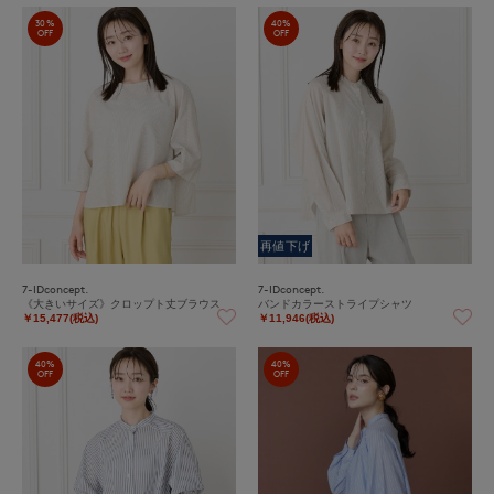
30%
40%
OFF
OFF
再値下げ
7-IDconcept.
7-IDconcept.
《大きいサイズ》クロップト丈ブラウス
バンドカラーストライプシャツ
￥15,477(税込)
￥11,946(税込)
40%
40%
OFF
OFF