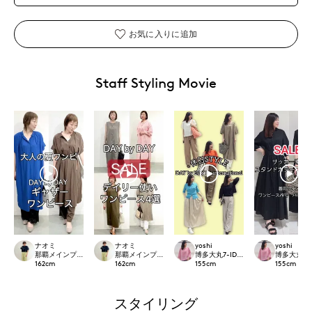
お気に入りに追加
Staff Styling Movie
ナオミ
ナオミ
yoshi
yoshi
那覇メインプレイスI.T.'S.international
那覇メインプレイスI.T.'S.international
博多大丸7-IDconcept.
博多大丸7-ID
162
cm
162
cm
155
cm
155
cm
スタイリング