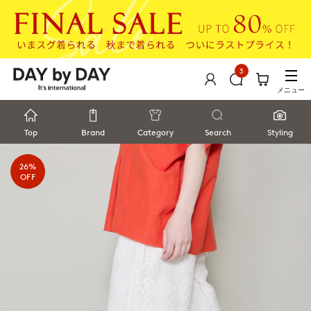
3
メニュー
Top
Brand
Category
Search
Styling
26%
OFF