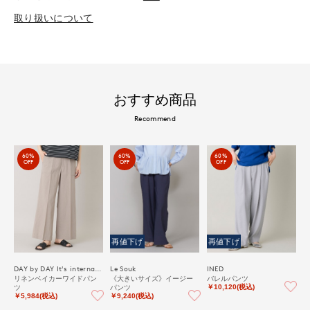
取り扱いについて
おすすめ商品
Recommend
60%
60%
60%
OFF
OFF
OFF
再値下げ
再値下げ
DAY by DAY It's international
Le Souk
INED
リネンベイカーワイドパン
《大きいサイズ》イージー
バレルパンツ
ツ
パンツ
￥10,120(税込)
￥5,984(税込)
￥9,240(税込)