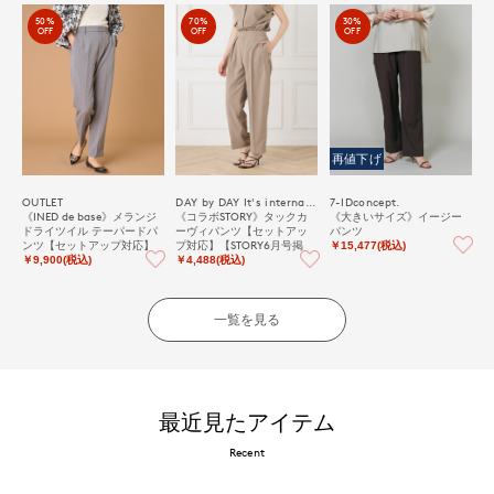
50%
70%
30%
OFF
OFF
OFF
再値下げ
OUTLET
DAY by DAY It's international
7-IDconcept.
《INED de base》メランジ
《コラボSTORY》タックカ
《大きいサイズ》イージー
ドライツイル テーパードパ
ーヴィパンツ【セットアッ
パンツ
ンツ【セットアップ対応】
プ対応】【STORY6月号掲
￥15,477(税込)
載】
￥9,900(税込)
￥4,488(税込)
一覧を見る
最近見たアイテム
Recent