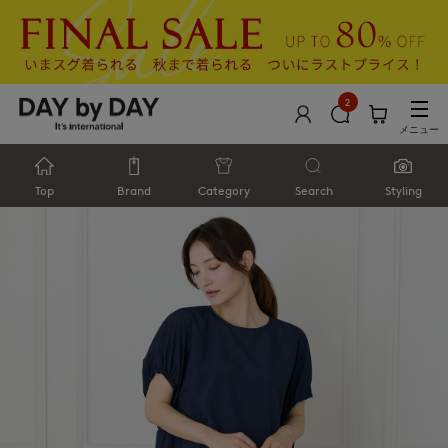
2
メニュー
Top
Brand
Category
Search
Styling