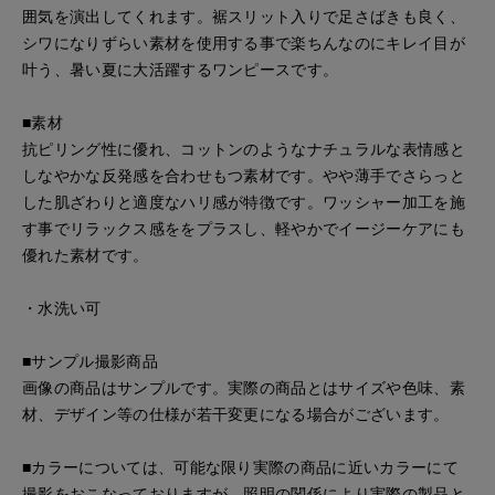
囲気を演出してくれます。裾スリット入りで足さばきも良く、
シワになりずらい素材を使用する事で楽ちんなのにキレイ目が
叶う、暑い夏に大活躍するワンピースです。
■素材
抗ピリング性に優れ、コットンのようなナチュラルな表情感と
しなやかな反発感を合わせもつ素材です。やや薄手でさらっと
した肌ざわりと適度なハリ感が特徴です。ワッシャー加工を施
す事でリラックス感ををプラスし、軽やかでイージーケアにも
優れた素材です。
・水洗い可
■サンプル撮影商品
画像の商品はサンプルです。実際の商品とはサイズや色味、素
材、デザイン等の仕様が若干変更になる場合がございます。
■カラーについては、可能な限り実際の商品に近いカラーにて
撮影をおこなっておりますが、照明の関係により実際の製品と