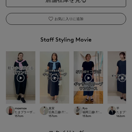
お気に入りに追加
Staff Styling Movie
maemae
真実
Ryo
平
たまプラーザ東急I.T.'S.international
広島三越I.T.'S.international
福岡三越I.T.'S.international
たまプラーザ東急
157
cm
157
cm
153
cm
162
cm