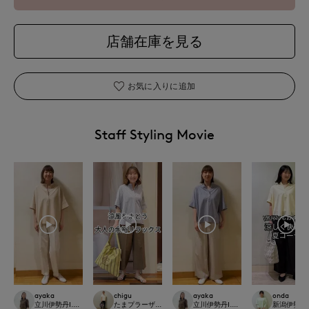
店舗在庫を見る
お気に入りに追加
Staff Styling Movie
ayaka
chigu
ayaka
onda
立川伊勢丹I.T.'S.international
たまプラーザ東急I.T.'S.international
立川伊勢丹I.T.'S.international
新潟伊勢丹7-I