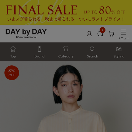
2
メニュー
Top
Brand
Category
Search
Styling
27%
OFF