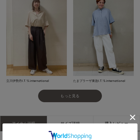
立川伊勢丹I.T.'S.international
たまプラーザ東急I.T.'S.international
もっと見る
アイテム説明
サイズ詳細
購入レビュー