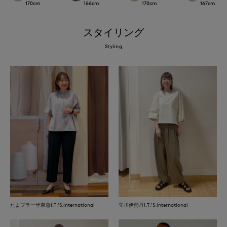
170
cm
166
cm
170
cm
167
cm
スタイリング
Styling
たまプラーザ東急I.T.'S.international
立川伊勢丹I.T.'S.international