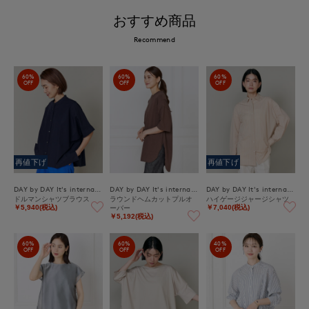
おすすめ商品
Recommend
60%
60%
60%
OFF
OFF
OFF
再値下げ
再値下げ
DAY by DAY It's international
DAY by DAY It's international
DAY by DAY It's international
ドルマンシャツブラウス
ラウンドヘムカットプルオ
ハイゲージジャージシャツ
ーバー
￥5,940(税込)
￥7,040(税込)
￥5,192(税込)
60%
60%
40%
OFF
OFF
OFF