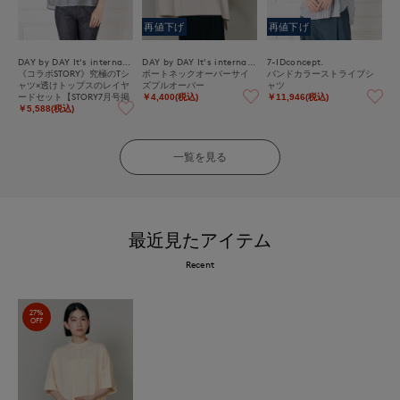
再値下げ
再値下げ
DAY by DAY It's international
DAY by DAY It's international
7-IDconcept.
《コラボSTORY》究極のTシ
ボートネックオーバーサイ
バンドカラーストライプシ
ャツ×透けトップスのレイヤ
ズプルオーバー
ャツ
ードセット【STORY7月号掲
￥4,400(税込)
￥11,946(税込)
載】
￥5,588(税込)
一覧を見る
最近見たアイテム
Recent
27%
OFF