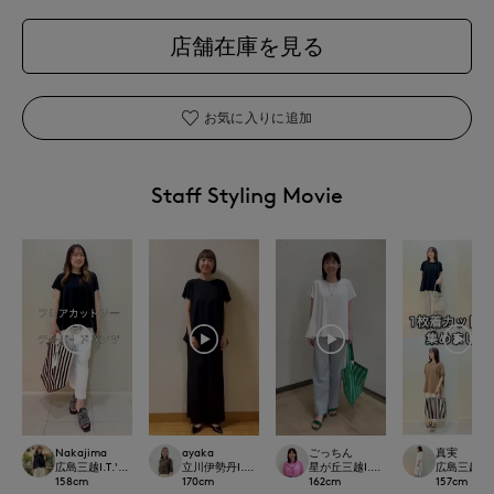
店舗在庫を見る
お気に入りに追加
Staff Styling Movie
Nakajima
ayaka
ごっちん
真実
広島三越I.T.'S.international
立川伊勢丹I.T.'S.international
星が丘三越I.T.'S.international
広島三越I.T.'
158
cm
170
cm
162
cm
157
cm