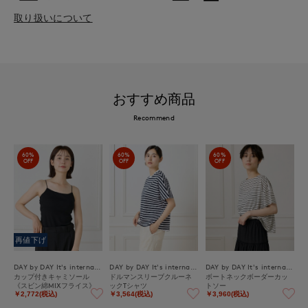
取り扱いについて
おすすめ商品
Recommend
60%
60%
60%
OFF
OFF
OFF
再値下げ
DAY by DAY It's international
DAY by DAY It's international
DAY by DAY It's international
カップ付きキャミソール
ドルマンスリーブクルーネ
ボートネックボーダーカッ
《スビン綿MIXフライス》
ックTシャツ
トソー
￥2,772(税込)
￥3,564(税込)
￥3,960(税込)