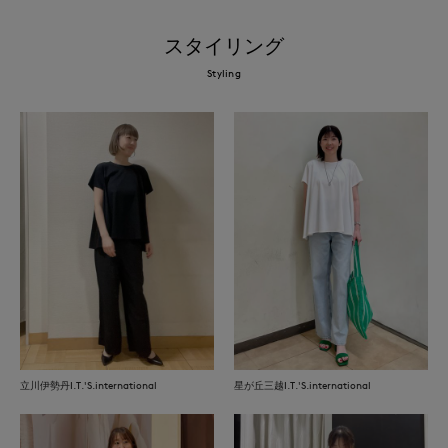
スタイリング
Styling
立川伊勢丹I.T.'S.international
星が丘三越I.T.'S.international