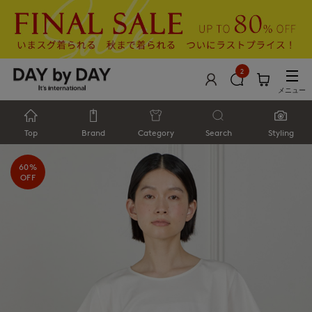
2
メニュー
Top
Brand
Category
Search
Styling
60%
OFF