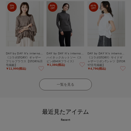
33%
80%
60%
OFF
OFF
OFF
DAY by DAY It's international
DAY by DAY It's international
DAY by DAY It's international
《コラボSTORY》ギャザー
ハイネックカットソー《ス
《コラボSTORY》サイドギ
フリルブラウス【STORY6月
ビン綿MIXフライス》
ャザーリボンTシャツ【STOR
号掲載】
Y7月号掲載】
￥1,386(税込)
￥11,990(税込)
￥4,796(税込)
一覧を見る
最近見たアイテム
Recent