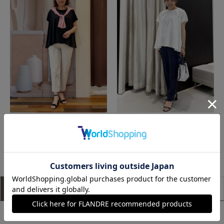
たまプラーザ東急I.T.'S.international
福山天満屋店INED/7-IDconcept./Maglie
もっと見る
アイテム説明
サイズ詳細
購入レビュー
■デザイン