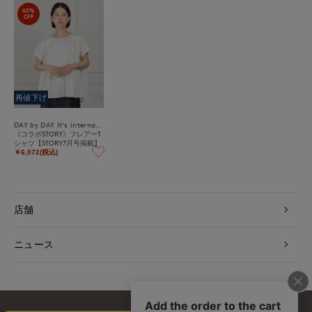
60%
OFF
再値下げ
DAY by DAY It's international
《コラボSTORY》フレアーT
シャツ【STORY7月号掲載】
￥6,072(税込)
店舗
ニュース