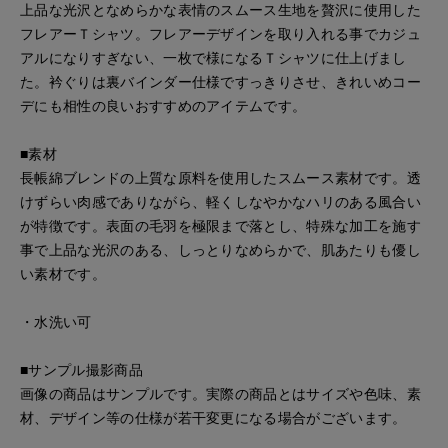
上品な光沢となめらかな表情のスムース生地を贅沢に使用した
フレアーＴシャツ。フレアーデザインを取り入れる事でカジュ
アルになりすぎない、一枚で様になるＴシャツに仕上げまし
た。衿ぐりは裏バインダー仕様ですっきりさせ、きれいめコー
デにも相性の良いおすすめのアイテムです。
■素材
長帳綿ブレンドの上質な原料を使用したスムース素材です。透
けずらい肉感でありながら、軽くしなやかなハリのある風合い
が特徴です。表面の毛羽を極限まで落とし、特殊な加工を施す
事で上品な光沢のある、しっとりなめらかで、肌あたりも優し
い素材です。
・水洗い可
■サンプル撮影商品
画像の商品はサンプルです。実際の商品とはサイズや色味、素
材、デザイン等の仕様が若干変更になる場合がございます。