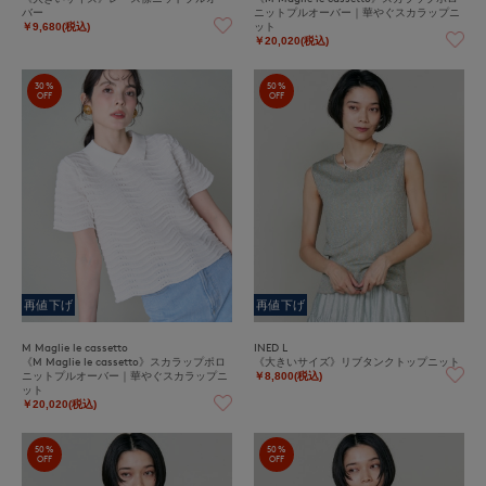
バー
ニットプルオーバー｜華やぐスカラップニ
ット
￥9,680(税込)
￥20,020(税込)
30%
50%
OFF
OFF
再値下げ
再値下げ
M Maglie le cassetto
INED L
《M Maglie le cassetto》スカラップポロ
《大きいサイズ》リブタンクトップニット
ニットプルオーバー｜華やぐスカラップニ
￥8,800(税込)
ット
￥20,020(税込)
50%
50%
OFF
OFF