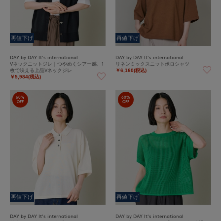
再値下げ
再値下げ
DAY by DAY It's international
DAY by DAY It's international
Vネックニットジレ｜つやめくシアー感、1
リネンミックスニットポロシャツ
枚で映える上品Vネックジレ
￥6,160(税込)
￥5,984(税込)
60%
60%
OFF
OFF
再値下げ
再値下げ
DAY by DAY It's international
DAY by DAY It's international