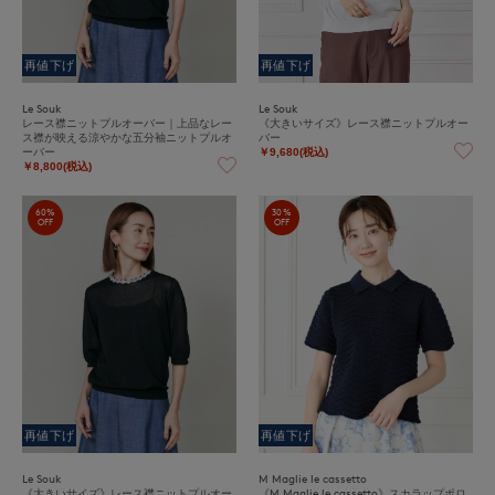
再値下げ
再値下げ
Le Souk
Le Souk
レース襟ニットプルオーバー｜上品なレー
《大きいサイズ》レース襟ニットプルオー
ス襟が映える涼やかな五分袖ニットプルオ
バー
ーバー
￥9,680(税込)
￥8,800(税込)
60%
30%
OFF
OFF
再値下げ
再値下げ
Le Souk
M Maglie le cassetto
《大きいサイズ》レース襟ニットプルオー
《M Maglie le cassetto》スカラップポロ