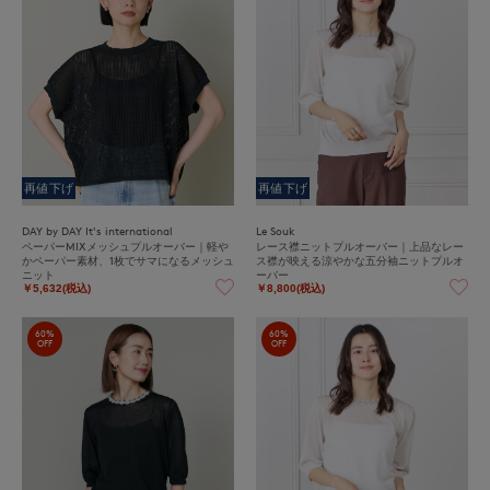
再値下げ
再値下げ
DAY by DAY It's international
Le Souk
ペーパーMIXメッシュプルオーバー｜軽や
レース襟ニットプルオーバー｜上品なレー
かペーパー素材、1枚でサマになるメッシュ
ス襟が映える涼やかな五分袖ニットプルオ
ニット
ーバー
￥5,632(税込)
￥8,800(税込)
60%
60%
OFF
OFF