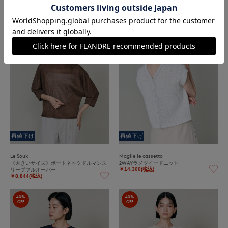
リーブプルオーバー
￥9,680(税込)
￥8,844(税込)
60%
50%
OFF
OFF
再値下げ
再値下げ
Le Souk
Maglie le cassetto
《大きいサイズ》ボートネックドルマンス
2WAYラメツイードニット
リーブプルオーバー
￥14,300(税込)
￥8,844(税込)
40%
40%
OFF
OFF