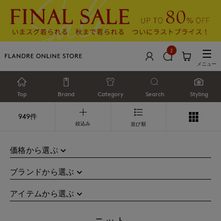
2
メニュー
Top
Brand
Category
Search
Styling
949件
絞込み
並び順
価格から選ぶ
ブランドから選ぶ
アイテムから選ぶ
ニット