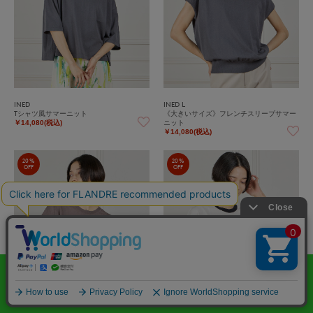
INED
INED L
Tシャツ風サマーニット
《大きいサイズ》フレンチスリーブサマー
ニット
￥14,080(税込)
￥14,080(税込)
20%
20%
OFF
OFF