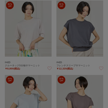
50%
20%
OFF
OFF
INED
INED
クルーネック5分袖サマーニット
フレンチスリーブサマーニット
￥8,800(税込)
￥12,320(税込)
20%
20%
OFF
OFF