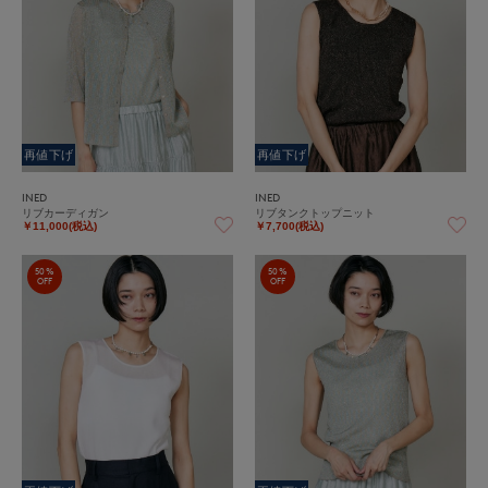
再値下げ
再値下げ
INED
INED
リブカーディガン
リブタンクトップニット
￥11,000(税込)
￥7,700(税込)
50%
50%
OFF
OFF