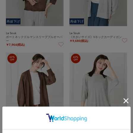
再値下げ
再値下げ
Le Souk
Le Souk
ボートネックドルマンスリーブプルオーバ
《大きいサイズ》Vネックカーディガン
ー
￥9,680(税込)
￥7,964(税込)
60%
60%
OFF
OFF
再値下げ
再値下げ
Le Souk
Le Souk
《大きいサイズ》Vネックカーディガン
《大きいサイズ》ボートネックドルマンス