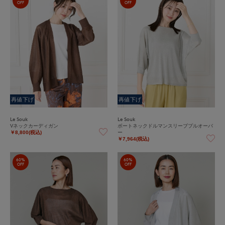
OFF
OFF
再値下げ
再値下げ
Le Souk
Le Souk
Vネックカーディガン
ボートネックドルマンスリーブプルオーバ
ー
￥8,800(税込)
￥7,964(税込)
60%
60%
OFF
OFF