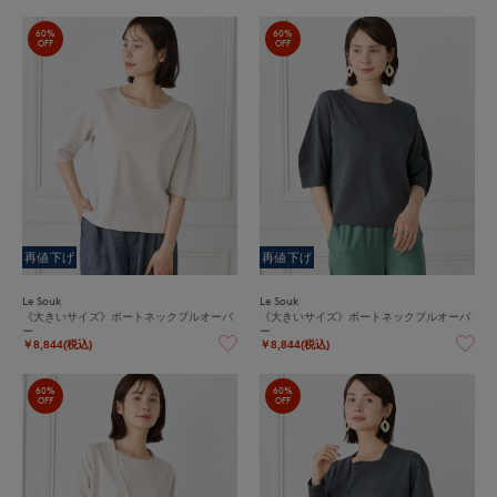
60%
60%
OFF
OFF
再値下げ
再値下げ
Le Souk
Le Souk
《大きいサイズ》ボートネックプルオーバ
《大きいサイズ》ボートネックプルオーバ
ー
ー
￥8,844(税込)
￥8,844(税込)
60%
60%
OFF
OFF