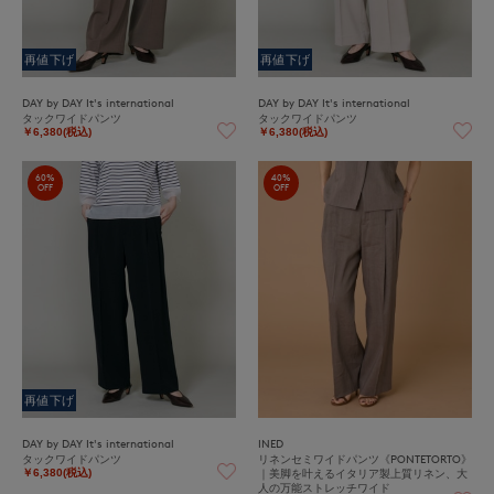
再値下げ
再値下げ
DAY by DAY It's international
DAY by DAY It's international
タックワイドパンツ
タックワイドパンツ
￥6,380(税込)
￥6,380(税込)
60%
40%
OFF
OFF
再値下げ
DAY by DAY It's international
INED
タックワイドパンツ
リネンセミワイドパンツ《PONTETORTO》
｜美脚を叶えるイタリア製上質リネン、大
￥6,380(税込)
人の万能ストレッチワイド