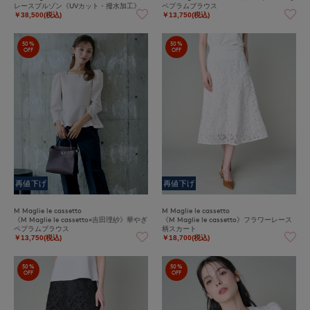
レースブルゾン《UVカット・撥水加工》
ペプラムブラウス
￥38,500(税込)
￥13,750(税込)
50%
50%
OFF
OFF
再値下げ
再値下げ
M Maglie le cassetto
M Maglie le cassetto
《M Maglie le cassetto×吉田理紗》華やぎ
《M Maglie le cassetto》フラワーレース
ペプラムブラウス
柄スカート
￥13,750(税込)
￥18,700(税込)
50%
50%
OFF
OFF