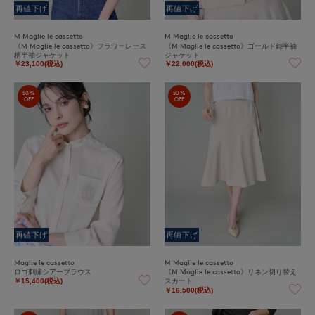
再値下げ
再値下げ
M Maglie le cassetto
M Maglie le cassetto
《M Maglie le cassetto》フラワーレース
《M Maglie le cassetto》ゴールド釦半袖
柄半袖ジャケット
ジャケット
￥23,100(税込)
￥22,000(税込)
50%
50%
OFF
OFF
再値下げ
再値下げ
Maglie le cassetto
M Maglie le cassetto
ロゴ刺繍シアーブラウス
《M Maglie le cassetto》リネン切り替え
スカート
￥15,400(税込)
￥16,500(税込)