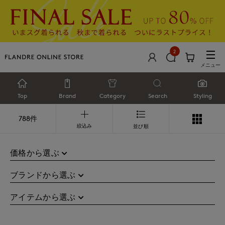
2
メニュー
Top
Brand
Category
Search
Styling
788件
絞込み
並び順
価格から選ぶ
ブランドから選ぶ
アイテムから選ぶ