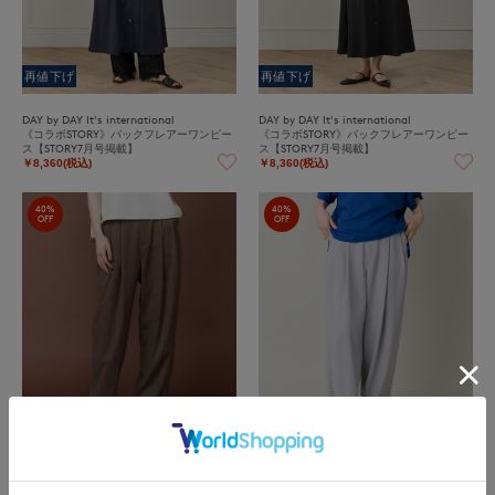
再値下げ
再値下げ
DAY by DAY It's international
DAY by DAY It's international
《コラボSTORY》バックフレアーワンピー
《コラボSTORY》バックフレアーワンピー
ス【STORY7月号掲載】
ス【STORY7月号掲載】
￥8,360(税込)
￥8,360(税込)
40%
40%
OFF
OFF
INED
INED
バレルパンツ
バレルパンツ