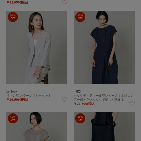
￥12,650(税込)
50%
40%
OFF
OFF
Le Souk
INED
リネン混 カラーレスジャケット
タックディティールワンピース｜上品なシ
アー感と立体タックで涼しく映える
￥16,500(税込)
￥23,760(税込)
40%
40%
OFF
OFF