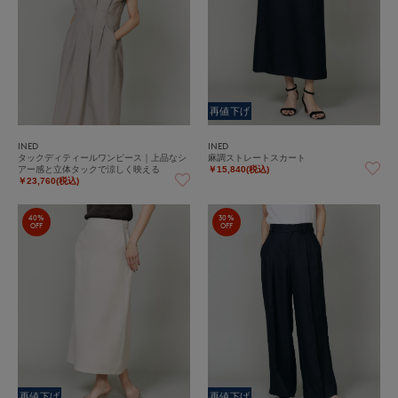
再値下げ
INED
INED
タックディティールワンピース｜上品なシ
麻調ストレートスカート
アー感と立体タックで涼しく映える
￥15,840(税込)
￥23,760(税込)
40%
30%
OFF
OFF
再値下げ
再値下げ