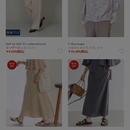
再値下げ
DAY by DAY It's international
7-IDconcept.
ギャザータックパンツ
ドロストストライプシャツ
￥6,600(税込)
￥18,480(税込)
50%
50%
OFF
OFF