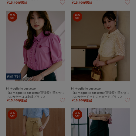
￥15,400(税込)
￥15,400(税込)
50%
40%
OFF
OFF
再値下げ
M Maglie le cassetto
M Maglie le cassetto
《M Maglie le cassetto×冨張愛》華やかフ
《M Maglie le cassetto×冨張愛》華やぎフ
リルカラーロゴ刺繍ブラウス
リルカラードットジャガードブラウス
￥15,400(税込)
￥19,800(税込)
50%
50%
OFF
OFF