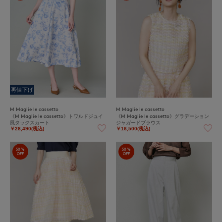
再値下げ
M Maglie le cassetto
M Maglie le cassetto
《M Maglie le cassetto》トワルドジュイ
《M Maglie le cassetto》グラデーション
風タックスカート
ジャガードブラウス
￥28,490(税込)
￥16,500(税込)
50%
50%
OFF
OFF