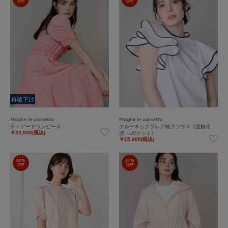
OFF
OFF
再値下げ
Maglie le cassetto
Maglie le cassetto
ティアードワンピース
クルーネックフレア袖ブラウス《接触冷
感・UVカット》
￥22,000(税込)
￥15,400(税込)
40%
30%
OFF
OFF