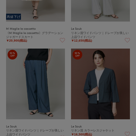
再値下げ
M Maglie le cassetto
Le Souk
《M Maglie le cassetto》グラデーション
リネン混ワイドパンツ｜ドレープが美しい
ジャガードスカート
上品ワイドパンツ
￥20,900(税込)
￥12,650(税込)
50%
50%
OFF
OFF
Le Souk
Le Souk
リネン混ワイドパンツ｜ドレープが美しい
リネン混 カラーレスジャケット
上品ワイドパンツ
￥16,500(税込)