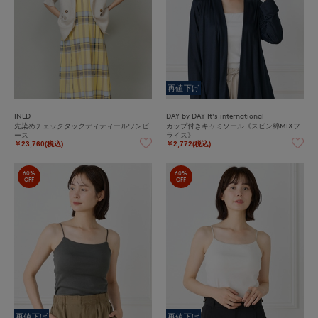
再値下げ
INED
DAY by DAY It's international
先染めチェックタックディティールワンピ
カップ付きキャミソール《スビン綿MIXフ
ース
ライス》
￥23,760(税込)
￥2,772(税込)
60%
60%
OFF
OFF
再値下げ
再値下げ