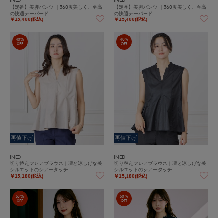
【定番】美脚パンツ ｜360度美しく、至高
【定番】美脚パンツ ｜360度美しく、至高
の快適テーパード
の快適テーパード
￥15,400(税込)
￥15,400(税込)
40%
40%
OFF
OFF
再値下げ
再値下げ
INED
INED
切り替えフレアブラウス｜凛と涼しげな美
切り替えフレアブラウス｜凛と涼しげな美
シルエットのシアータッチ
シルエットのシアータッチ
￥15,180(税込)
￥15,180(税込)
50%
50%
OFF
OFF