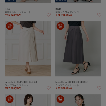
INED
INED
麻調ストレートスカート
麻調セミワイドパンツ
￥15,840(税込)
￥20,790(税込)
50%
50%
OFF
OFF
la veille by SUPERIOR CLOSET
la veille by SUPERIOR CLOSET
ラップライクスカート
ラップライクスカート
￥27,500(税込)
￥27,500(税込)
50%
50%
OFF
OFF