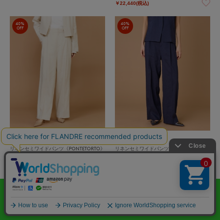
￥22,440(税込)
40%
40%
OFF
OFF
INED
INED
リネンセミワイドパンツ《PONTETORTO》
リネンセミワイドパンツ《PONTETORTO》
｜美脚を叶えるイタリア製上質リネン、大
｜美脚を叶えるイタリア製上質リネン、大
人の万能ストレッチワイド
人の万能ストレッチワイド
￥22,440(税込)
￥22,440(税込)
50%
60%
OFF
OFF