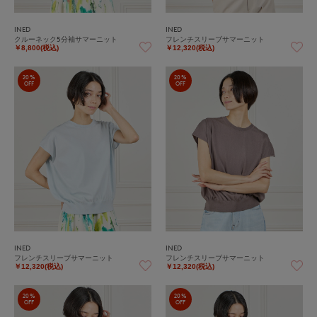
INED
INED
クルーネック5分袖サマーニット
フレンチスリーブサマーニット
￥8,800(税込)
￥12,320(税込)
20%
20%
OFF
OFF
INED
INED
フレンチスリーブサマーニット
フレンチスリーブサマーニット
￥12,320(税込)
￥12,320(税込)
20%
20%
OFF
OFF