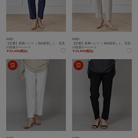
INED
INED
【定番】美脚パンツ ｜360度美しく、至高
【定番】美脚パンツ ｜360度美しく、至高
の快適テーパード
の快適テーパード
￥15,400(税込)
￥15,400(税込)
22%
22%
OFF
OFF
INED
INED