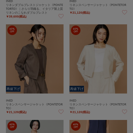
INED
INED
リネンダブルブレストジャケット《PONTE
リネンスペンサージャケット《PONTETOR
TORTO》｜さらり羽織る、イタリア製上質
TO》
リネンのこなれダブルブレスト
￥21,120(税込)
￥39,600(税込)
60%
60%
OFF
OFF
再値下げ
再値下げ
INED
INED
リネンスペンサージャケット《PONTETOR
リネンスペンサージャケット《PONTETOR
TO》
TO》
￥21,120(税込)
￥21,120(税込)
40%
40%
OFF
OFF