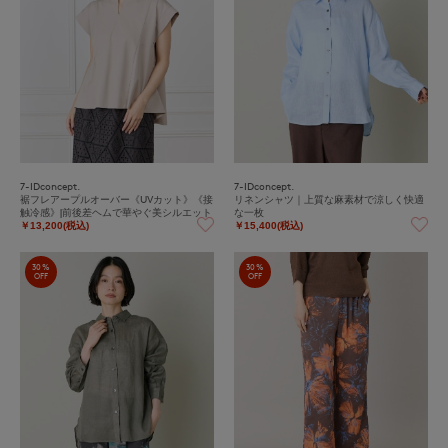
7-IDconcept.
7-IDconcept.
裾フレアープルオーバー《UVカット》《接
リネンシャツ｜上質な麻素材で涼しく快適
触冷感》|前後差ヘムで華やぐ美シルエット
な一枚
￥13,200(税込)
￥15,400(税込)
30%
30%
OFF
OFF