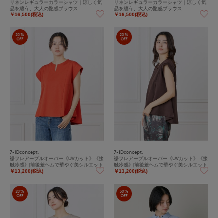
リネンレギュラーカラーシャツ｜涼しく気
リネンレギュラーカラーシャツ｜涼しく気
品を纏う、大人の艶感ブラウス
品を纏う、大人の艶感ブラウス
￥16,500(税込)
￥16,500(税込)
20%
20%
OFF
OFF
7-IDconcept.
7-IDconcept.
裾フレアープルオーバー《UVカット》《接
裾フレアープルオーバー《UVカット》《接
触冷感》|前後差ヘムで華やぐ美シルエット
触冷感》|前後差ヘムで華やぐ美シルエット
￥13,200(税込)
￥13,200(税込)
20%
30%
OFF
OFF