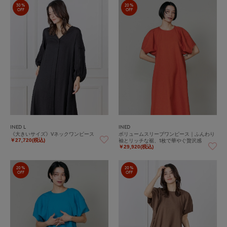
30%
20%
OFF
OFF
INED L
INED
《大きいサイズ》Vネックワンピース
ボリュームスリーブワンピース｜ふんわり
袖とリッチな裾、1枚で華やぐ贅沢感
￥27,720(税込)
￥29,920(税込)
20%
20%
OFF
OFF