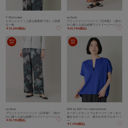
7-IDconcept.
Le Souk
リネンシャツ｜上質な麻素材で涼しく快適
プリントイージーパンツ《日本製》｜軽や
な一枚
かに纏う上品な総柄ワイドイージーパンツ
￥15,400(税込)
￥20,790(税込)
30%
22%
OFF
OFF
Le Souk
DAY by DAY It's international
プリントイージーパンツ《日本製》｜軽や
キーネックカットプルオーバー｜すっきり
かに纏う上品な総柄ワイドイージーパンツ
魅せるキーネック、軽やか天竺プルオーバ
ー
￥20,790(税込)
￥7,700(税込)