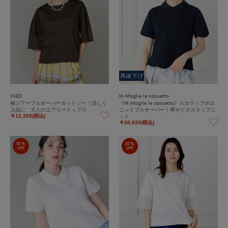
再値下げ
INED
M Maglie le cassetto
袖シアープルオーバーカットソー｜涼しく
《M Maglie le cassetto》スカラップポロ
上品に、大人のエアリートップス
ニットプルオーバー｜華やぐスカラップニ
ット
￥12,320(税込)
￥20,020(税込)
30%
20%
OFF
OFF