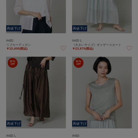
再値下げ
再値下げ
INED
INED L
リブカーディガン
《大きいサイズ》ギャザースカート
￥15,400(税込)
￥23,870(税込)
30%
30%
OFF
OFF
再値下げ
再値下げ
INED L
INED