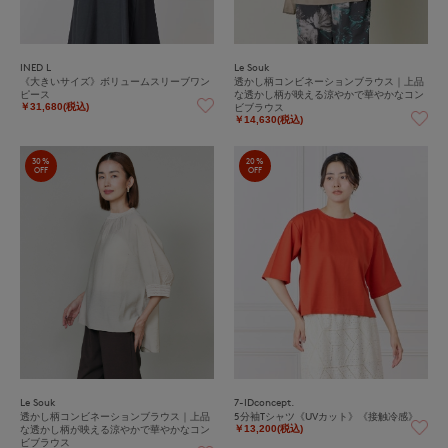
INED L
Le Souk
《大きいサイズ》ボリュームスリーブワン
透かし柄コンビネーションブラウス｜上品
ピース
な透かし柄が映える涼やかで華やかなコン
ビブラウス
￥31,680(税込)
￥14,630(税込)
30%
20%
OFF
OFF
Le Souk
7-IDconcept.
透かし柄コンビネーションブラウス｜上品
5分袖Tシャツ《UVカット》《接触冷感》
な透かし柄が映える涼やかで華やかなコン
￥13,200(税込)
ビブラウス