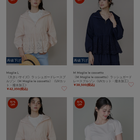
OFF
OFF
再値下げ
再値下げ
Maglie L
M Maglie le cassetto
《大きいサイズ》ラッシュガードレースブ
《M Maglie le cassetto》ラッシュガード
ルゾン《M Maglie le cassetto》《UVカッ
レースブルゾン《UVカット・撥水加工》
ト・撥水加工》
￥38,500(税込)
￥42,350(税込)
30%
30%
OFF
OFF