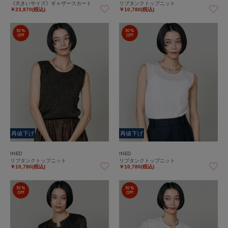
《大きいサイズ》ギャザースカート
リブタンクトップニット
￥23,870(税込)
￥10,780(税込)
30%
30%
OFF
OFF
再値下げ
再値下げ
INED
INED
リブタンクトップニット
リブタンクトップニット
￥10,780(税込)
￥10,780(税込)
30%
30%
OFF
OFF