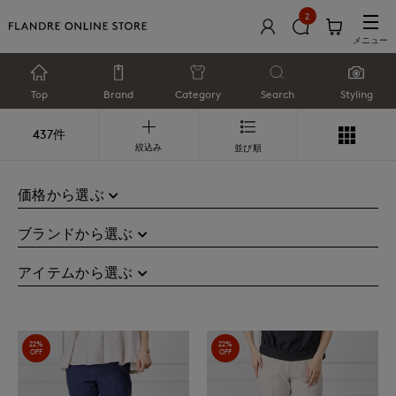
2
メニュー
Top
Brand
Category
Search
Styling
437件
絞込み
並び順
価格から選ぶ
ブランドから選ぶ
アイテムから選ぶ
22%
22%
OFF
OFF