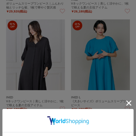
ボリュームスリーブワンピース｜ふんわり
Vネックワンピース｜美しく涼やかに、1枚
袖とリッチな裾、1枚で華やぐ贅沢感
で映える夏の主役アイテム
￥29,920(税込)
￥26,180(税込)
30%
20%
OFF
OFF
INED
INED L
Vネックワンピース｜美しく涼やかに、1枚
《大きいサイズ》ボリュームスリーブワン
で映える夏の主役アイテム
ピース
￥26,180(税込)
￥31,680(税込)
20%
20%
OFF
OFF