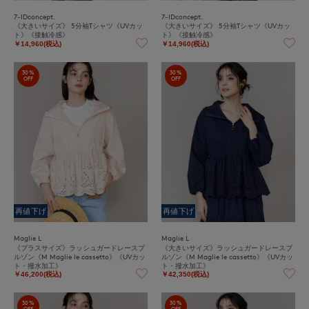
7-IDconcept.
7-IDconcept.
《大きいサイズ》 5分袖Tシャツ《UVカッ
《大きいサイズ》 5分袖Tシャツ《UVカッ
ト》《接触冷感》
ト》《接触冷感》
￥14,960(税込)
￥14,960(税込)
30%
30%
OFF
OFF
再値下げ
再値下げ
Maglie L
Maglie L
《プラスサイズ》ラッシュガードレースブ
《大きいサイズ》ラッシュガードレースブ
ルゾン《M Maglie le cassetto》《UVカッ
ルゾン《M Maglie le cassetto》《UVカッ
ト・撥水加工》
ト・撥水加工》
￥46,200(税込)
￥42,350(税込)
30%
30%