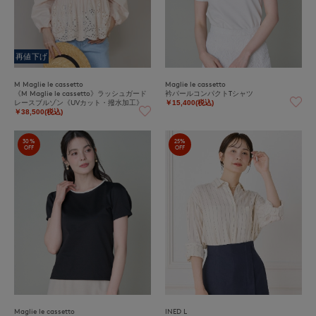
再値下げ
M Maglie le cassetto
Maglie le cassetto
《M Maglie le cassetto》ラッシュガード
衿パールコンパクトTシャツ
レースブルゾン《UVカット・撥水加工》
￥15,400(税込)
￥38,500(税込)
30%
25%
OFF
OFF
Maglie le cassetto
INED L