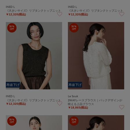
INED L
INED L
《大きいサイズ》リブタンクトップニット
《大きいサイズ》リブタンクトップニット
￥12,320(税込)
￥12,320(税込)
30%
30%
OFF
OFF
再値下げ
再値下げ
INED L
Le Souk
《大きいサイズ》リブタンクトップニット
2WAYレースブラウス｜バックデザインが
映える上品ブラウス
￥12,320(税込)
￥18,865(税込)
30%
30%
OFF
OFF