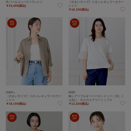
衿パールコンパクトTシャツ
《大きいサイズ》リネンレギュラーカラー
シャツ
￥15,400(税込)
￥18,150(税込)
25%
20%
OFF
OFF
INED L
INED
《大きいサイズ》リネンレギュラーカラー
袖シアープルオーバーカットソー｜涼しく
シャツ
上品に、大人のエアリートップス
￥18,150(税込)
￥12,320(税込)
20%
30%
OFF
OFF