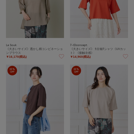
Le Souk
7-IDconcept.
《大きいサイズ》透かし柄コンビネーショ
《大きいサイズ》 5分袖Tシャツ《UVカッ
ンブラウス
ト》《接触冷感》
￥16,170(税込)
￥14,960(税込)
20%
20%
OFF
OFF