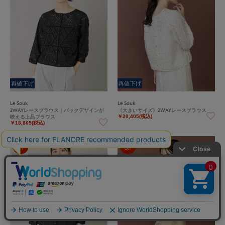
再値下げ
再値下げ
Le Souk
Le Souk
2WAYレースブラウス｜バックデザインが
《大きいサイズ》2WAYレースブラウス
映える上品ブラウス
￥20,405(税込)
￥18,865(税込)
30%
30%
OFF
OFF