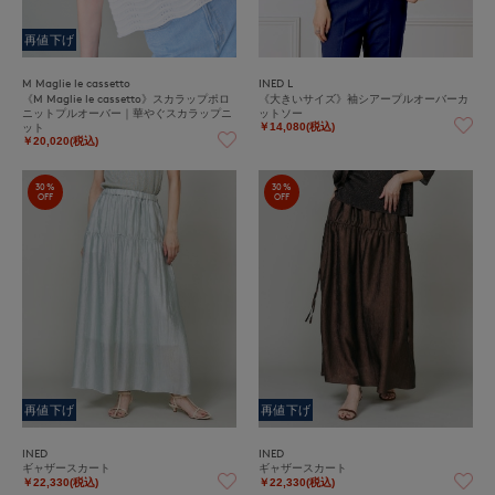
再値下げ
M Maglie le cassetto
INED L
《M Maglie le cassetto》スカラップポロ
《大きいサイズ》袖シアープルオーバーカ
ニットプルオーバー｜華やぐスカラップニ
ットソー
ット
￥14,080(税込)
￥20,020(税込)
30%
30%
OFF
OFF
再値下げ
再値下げ
INED
INED
ギャザースカート
ギャザースカート
￥22,330(税込)
￥22,330(税込)