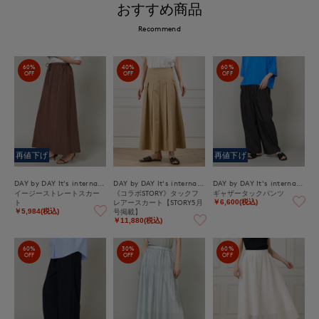
おすすめ商品
Recommend
60%
40%
60%
OFF
OFF
OFF
再値下げ
再値下げ
DAY by DAY It's international
DAY by DAY It's international
DAY by DAY It's international
イージーストレートスカー
《コラボSTORY》タックフ
ギャザータックパンツ
ト
レアースカート【STORY5月
￥6,600(税込)
号掲載】
￥5,984(税込)
￥11,880(税込)
60%
30%
60%
OFF
OFF
OFF