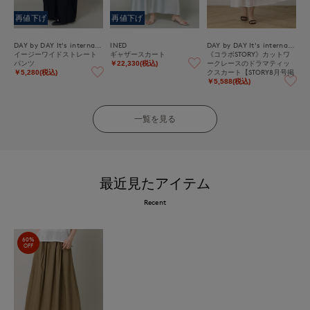
再値下げ
再値下げ
DAY by DAY It's international
INED
DAY by DAY It's international
イージーワイドストレート
ギャザースカート
《コラボSTORY》カットワ
パンツ
ークレースのドラマティッ
￥22,330(税込)
クスカート【STORY8月号掲
￥5,280(税込)
載】
￥5,588(税込)
一覧を見る
最近見たアイテム
Recent
60%
OFF