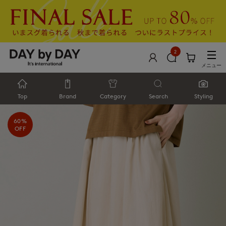
2
メニュー
Top
Brand
Category
Search
Styling
60%
OFF