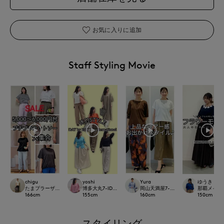
お気に入りに追加
Staff Styling Movie
chigu
yoshi
Yura
ゆうき
たまプラーザ東急I.T.'S.international
博多大丸7-IDconcept.
岡山天満屋7-IDconcept.
那覇メインプレイ
166
cm
155
cm
160
cm
150
cm
スタイリング