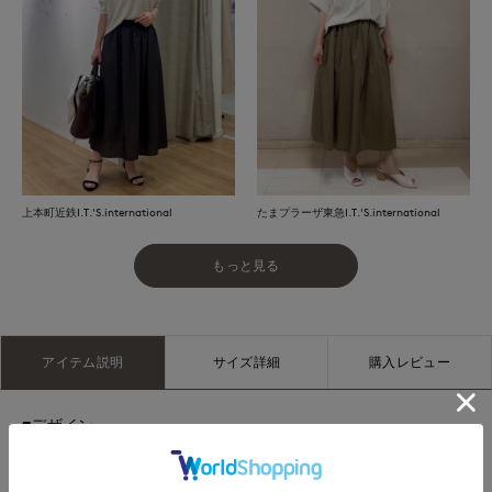
上本町近鉄I.T.'S.international
たまプラーザ東急I.T.'S.international
もっと見る
アイテム説明
サイズ詳細
購入レビュー
■デザイン
素材感を活かしたしなやかなドレープ感が特徴のギャザーフレ
アースカート。ウエストはオールゴム＆コード仕様でサイズ調