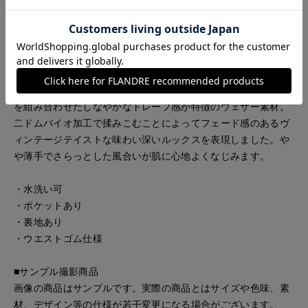
節可能。デイリー使いしやすい長すぎない丈感で、シンプルで
合わせすく、さり気ない光沢感は夏のカジュアルスタイルのア
クセントにおすすめです。
■素材
植物由来でサスティナブルなテンセルリヨセル繊維とナイロン
を組み合わせたしなやかなドレープ感が特徴のウェザー素材。
二ドムバイオ加工で揉みこむことによってフェード感のあるヴ
ィンテージテイストな味わい深いルックスを表現しました。や
や薄手でさらっとした風合いが肌に心地よくなじみます。
・水洗い可
・ポケットあり
・裏地あり
・ウエストゴム仕様
■サンプル撮影商品
画像の商品はサンプルです。実際の商品とはサイズや色味、素
材、デザイン等の仕様が若干変更になる場合がございます。