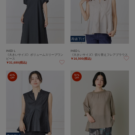
再値下げ
INED L
INED L
《大きいサイズ》ボリュームスリーブワン
《大きいサイズ》切り替えフレアブラウス
ピース
￥16,500(税込)
￥31,680(税込)
40%
30%
OFF
OFF