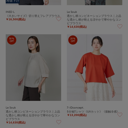
再値下げ
INED L
Le Souk
《大きいサイズ》切り替えフレアブラウス
透かし柄コンビネーションブラウス｜上品
な透かし柄が映える涼やかで華やかなコン
￥16,500(税込)
ビブラウス
￥14,630(税込)
30%
20%
OFF
OFF
Le Souk
7-IDconcept.
透かし柄コンビネーションブラウス｜上品
5分袖Tシャツ《UVカット》《接触冷感》
な透かし柄が映える涼やかで華やかなコン
￥13,200(税込)
ビブラウス
￥14,630(税込)