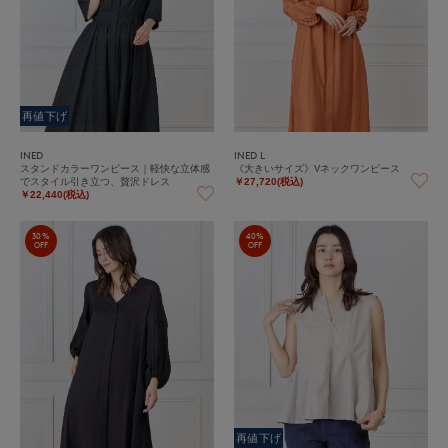
再値下げ
INED
INED L
スタンドカラーワンピース｜軽快な立体感
《大きいサイズ》Vネックワンピース
でスタイル引き立つ、贅沢ドレス
￥27,720(税込)
￥22,440(税込)
30%
40%
OFF
OFF
再値下げ