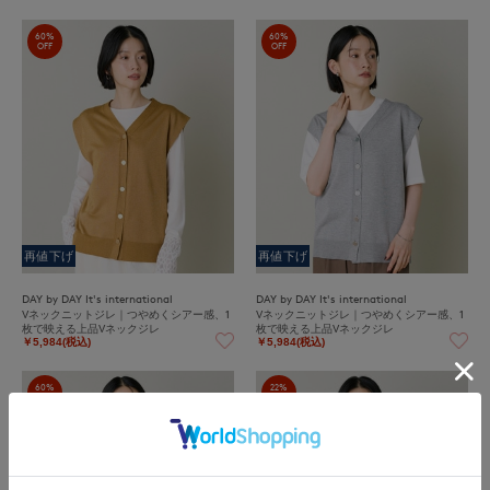
60%
60%
OFF
OFF
再値下げ
再値下げ
DAY by DAY It's international
DAY by DAY It's international
Vネックニットジレ｜つやめくシアー感、1
Vネックニットジレ｜つやめくシアー感、1
枚で映える上品Vネックジレ
枚で映える上品Vネックジレ
￥5,984(税込)
￥5,984(税込)
60%
22%
OFF
OFF