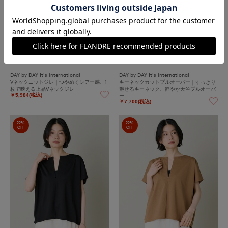
再値下げ
DAY by DAY It's international
DAY by DAY It's international
Vネックニットジレ｜つやめくシアー感、1
キーネックカットプルオーバー｜すっきり
枚で映える上品Vネックジレ
魅せるキーネック、軽やか天竺プルオーバ
ー
￥5,984(税込)
￥7,700(税込)
22%
22%
OFF
OFF