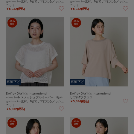
かペーパー素材、1枚でサマになるメッシュ
かペーパー素材、1枚でサマになるメッシュ
ニット
ニット
￥5,632(税込)
￥5,632(税込)
60%
60%
OFF
OFF
再値下げ
再値下げ
DAY by DAY It's international
DAY by DAY It's international
ペーパーMIXメッシュプルオーバー｜軽や
リブ衿Tブラウス
かペーパー素材、1枚でサマになるメッシュ
￥5,984(税込)
ニット
￥5,632(税込)
60%
60%
OFF
OFF