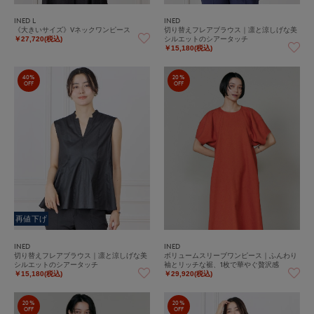
INED L
INED
《大きいサイズ》Vネックワンピース
切り替えフレアブラウス｜凛と涼しげな美
シルエットのシアータッチ
￥27,720(税込)
￥15,180(税込)
40%
20%
OFF
OFF
再値下げ
INED
INED
切り替えフレアブラウス｜凛と涼しげな美
ボリュームスリーブワンピース｜ふんわり
シルエットのシアータッチ
袖とリッチな裾、1枚で華やぐ贅沢感
￥15,180(税込)
￥29,920(税込)
20%
20%
OFF
OFF