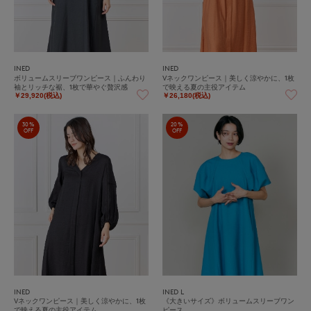
INED
INED
ボリュームスリーブワンピース｜ふんわり
Vネックワンピース｜美しく涼やかに、1枚
袖とリッチな裾、1枚で華やぐ贅沢感
で映える夏の主役アイテム
￥29,920(税込)
￥26,180(税込)
30%
20%
OFF
OFF
INED
INED L
Vネックワンピース｜美しく涼やかに、1枚
《大きいサイズ》ボリュームスリーブワン
で映える夏の主役アイテム
ピース