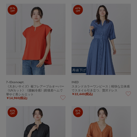
20%
40%
OFF
OFF
再値下げ
7-IDconcept.
INED
《大きいサイズ》裾フレアープルオーバー
スタンドカラーワンピース｜軽快な立体感
《UVカット》《接触冷感》|前後差ヘムで
でスタイル引き立つ、贅沢ドレス
華やぐ美シルエット
￥22,440(税込)
￥14,960(税込)
40%
30%
OFF
OFF