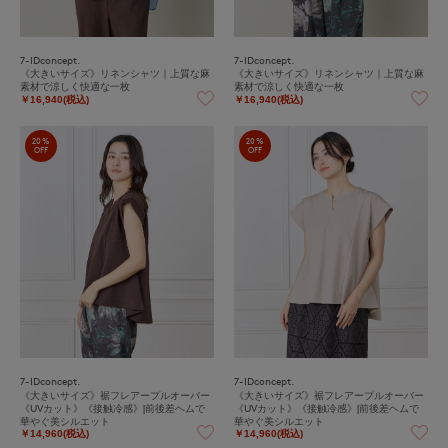
7-IDconcept.
7-IDconcept.
《大きいサイズ》リネンシャツ｜上質な麻
《大きいサイズ》リネンシャツ｜上質な麻
素材で涼しく快適な一枚
素材で涼しく快適な一枚
￥16,940(税込)
￥16,940(税込)
20%
20%
OFF
OFF
7-IDconcept.
7-IDconcept.
《大きいサイズ》裾フレアープルオーバー
《大きいサイズ》裾フレアープルオーバー
《UVカット》《接触冷感》|前後差ヘムで
《UVカット》《接触冷感》|前後差ヘムで
華やぐ美シルエット
華やぐ美シルエット
￥14,960(税込)
￥14,960(税込)