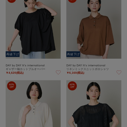
再値下げ
再値下げ
DAY by DAY It's international
DAY by DAY It's international
ギャザー袖カットプルオーバー
リネンミックスニットポロシャツ
￥4,620(税込)
￥6,160(税込)
60%
60%
OFF
OFF