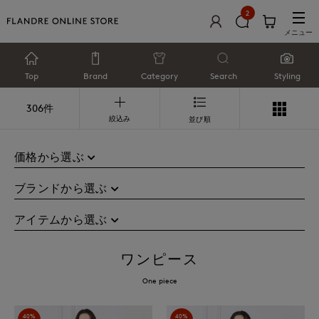
2
メニュー
Top
Brand
Category
Search
Styling
306件
絞込み
並び順
価格から選ぶ
ブランドから選ぶ
アイテムから選ぶ
ワンピース
One piece
40%
40%