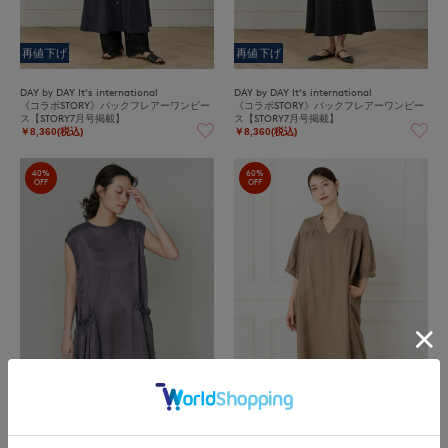
再値下げ
再値下げ
DAY by DAY It's international
DAY by DAY It's international
《コラボSTORY》バックフレアーワンピー
《コラボSTORY》バックフレアーワンピー
ス【STORY7月号掲載】
ス【STORY7月号掲載】
￥8,360(税込)
￥8,360(税込)
40%
60%
OFF
OFF
再値下げ
INED
DAY by DAY It's international
シャーリングポケットワンピース
レーヨンリネンギャザーワンピース
￥25,080(税込)
￥9,680(税込)