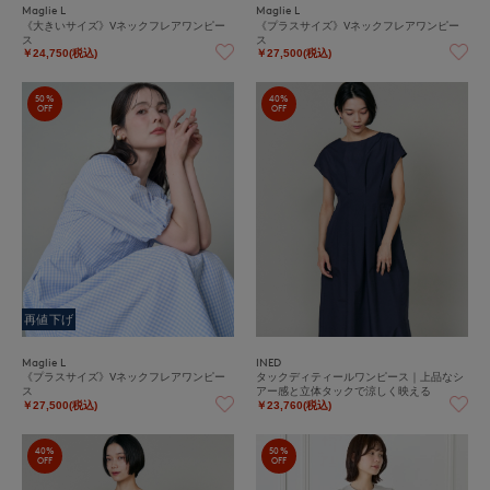
Maglie L
Maglie L
《大きいサイズ》Vネックフレアワンピー
《プラスサイズ》Vネックフレアワンピー
ス
ス
￥24,750(税込)
￥27,500(税込)
50%
40%
OFF
OFF
再値下げ
Maglie L
INED
《プラスサイズ》Vネックフレアワンピー
タックディティールワンピース｜上品なシ
ス
アー感と立体タックで涼しく映える
￥27,500(税込)
￥23,760(税込)
40%
50%
OFF
OFF