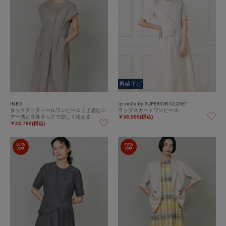
再値下げ
INED
la veille by SUPERIOR CLOSET
タックディティールワンピース｜上品なシ
ラップスカートワンピース
アー感と立体タックで涼しく映える
￥38,500(税込)
￥23,760(税込)
50%
40%
OFF
OFF