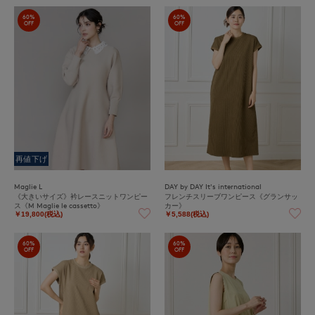
60%
60%
OFF
OFF
再値下げ
Maglie L
DAY by DAY It's international
《大きいサイズ》衿レースニットワンピー
フレンチスリーブワンピース《グランサッ
ス《M Maglie le cassetto》
カー》
￥19,800(税込)
￥5,588(税込)
60%
60%
OFF
OFF