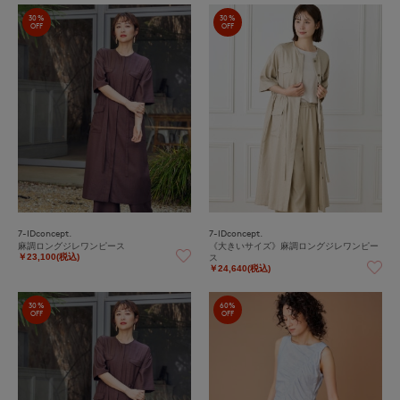
30%
30%
OFF
OFF
7-IDconcept.
7-IDconcept.
麻調ロングジレワンピース
《大きいサイズ》麻調ロングジレワンピー
ス
￥23,100(税込)
￥24,640(税込)
30%
60%
OFF
OFF