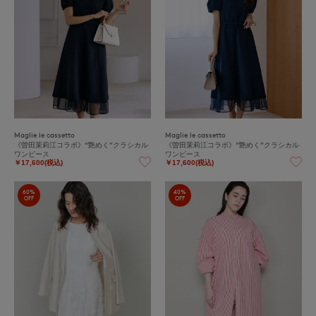
Maglie le cassetto
Maglie le cassetto
《曽田茉莉江コラボ》“艶めく”クラシカル
《曽田茉莉江コラボ》“艶めく”クラシカル
ワンピース
ワンピース
￥17,600(税込)
￥17,600(税込)
60%
40%
OFF
OFF