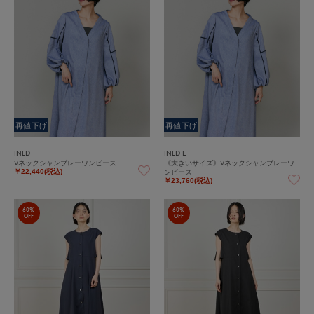
再値下げ
再値下げ
INED
INED L
Vネックシャンブレーワンピース
《大きいサイズ》Vネックシャンブレーワ
ンピース
￥22,440(税込)
￥23,760(税込)
60%
60%
OFF
OFF