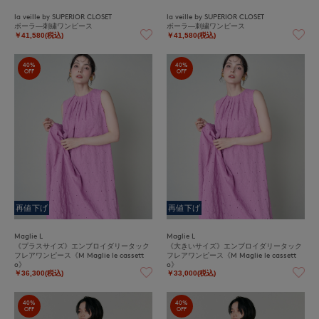
la veille by SUPERIOR CLOSET
la veille by SUPERIOR CLOSET
ボーラ―刺繍ワンピース
ボーラ―刺繍ワンピース
￥41,580(税込)
￥41,580(税込)
40%
40%
OFF
OFF
再値下げ
再値下げ
Maglie L
Maglie L
《プラスサイズ》エンブロイダリータック
《大きいサイズ》エンブロイダリータック
フレアワンピース《M Maglie le cassett
フレアワンピース《M Maglie le cassett
o》
o》
￥36,300(税込)
￥33,000(税込)
40%
40%
OFF
OFF