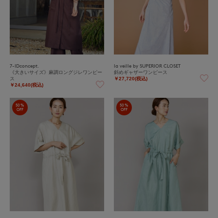
7-IDconcept.
la veille by SUPERIOR CLOSET
《大きいサイズ》麻調ロングジレワンピー
斜めギャザーワンピース
ス
￥27,720(税込)
￥24,640(税込)
50%
50%
OFF
OFF