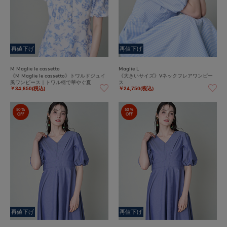
再値下げ
再値下げ
M Maglie le cassetto
Maglie L
《M Maglie le cassetto》トワルドジュイ
《大きいサイズ》Vネックフレアワンピー
風ワンピース｜トワル柄で華やぐ夏
ス
￥34,650(税込)
￥24,750(税込)
50%
50%
OFF
OFF
再値下げ
再値下げ