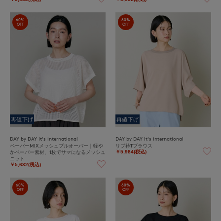
60%
60%
OFF
OFF
再値下げ
再値下げ
DAY by DAY It's international
DAY by DAY It's international
ペーパーMIXメッシュプルオーバー｜軽や
リブ衿Tブラウス
かペーパー素材、1枚でサマになるメッシュ
￥5,984(税込)
ニット
￥5,632(税込)
60%
60%
OFF
OFF