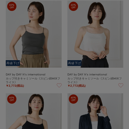
60%
60%
OFF
OFF
再値下げ
再値下げ
DAY by DAY It's international
DAY by DAY It's international
カップ付きキャミソール《スビン綿MIXフ
カップ付きキャミソール《スビン綿MIXフ
ライス》
ライス》
￥2,772(税込)
￥2,772(税込)
60%
40%
OFF
OFF