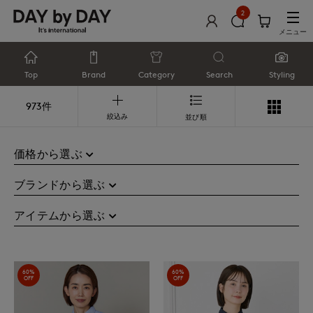
2
メニュー
Top
Brand
Category
Search
Styling
973件
絞込み
並び順
価格から選ぶ
ブランドから選ぶ
アイテムから選ぶ
60%
60%
OFF
OFF