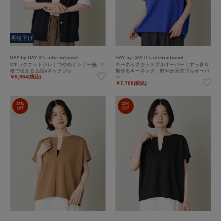
再値下げ
DAY by DAY It's international
DAY by DAY It's international
Vネックニットジレ｜つやめくシアー感、1
キーネックカットプルオーバー｜すっきり
枚で映える上品Vネックジレ
魅せるキーネック、軽やか天竺プルオーバ
ー
￥5,984(税込)
￥7,700(税込)
22%
22%
OFF
OFF