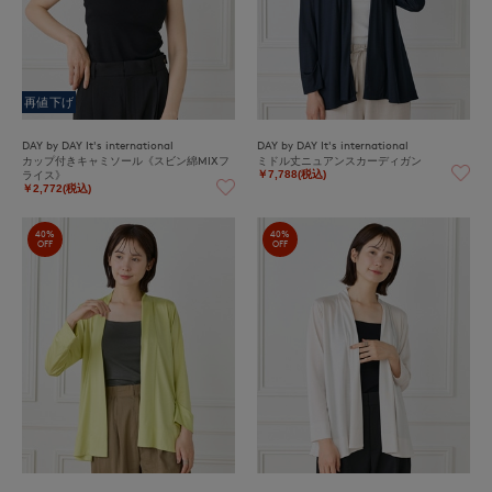
再値下げ
DAY by DAY It's international
DAY by DAY It's international
カップ付きキャミソール《スビン綿MIXフ
ミドル丈ニュアンスカーディガン
ライス》
￥7,788(税込)
￥2,772(税込)
40%
40%
OFF
OFF