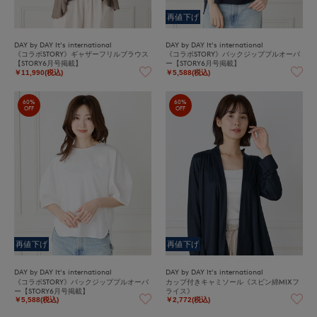
再値下げ
DAY by DAY It's international
DAY by DAY It's international
《コラボSTORY》ギャザーフリルブラウス
《コラボSTORY》バックジッププルオーバ
【STORY6月号掲載】
ー【STORY6月号掲載】
￥11,990(税込)
￥5,588(税込)
60%
60%
OFF
OFF
再値下げ
再値下げ
DAY by DAY It's international
DAY by DAY It's international
《コラボSTORY》バックジッププルオーバ
カップ付きキャミソール《スビン綿MIXフ
ー【STORY6月号掲載】
ライス》
￥5,588(税込)
￥2,772(税込)