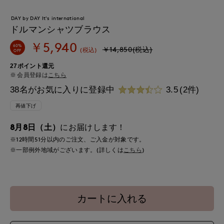
DAY by DAY It's international
ドルマンシャツブラウス
￥5,940
60%
￥14,850(税込)
(税込)
OFF
27ポイント還元
会員登録は
こちら
38名がお気に入りに登録中
3.5
(2件)
再値下げ
8月8日（土）
にお届けします！
※12時間
51分
以内
のご注文、ご入金が対象です。
※一部例外地域がございます。(詳しくは
こちら
)
カートに入れる