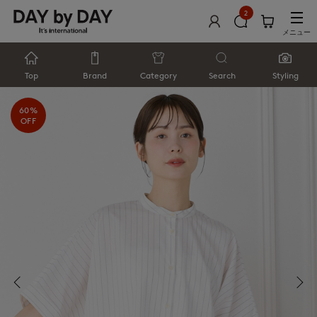
2
メニュー
Top
Brand
Category
Search
Styling
60%
OFF