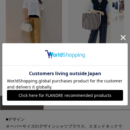
広島三越I.T.'S.international
博多大丸7-IDconcept.
もっと見る
アイテム説明
サイズ詳細
購入レビュー
■デザイン
オーバーサイズのデザインシャツブラウス。スタンドネックで