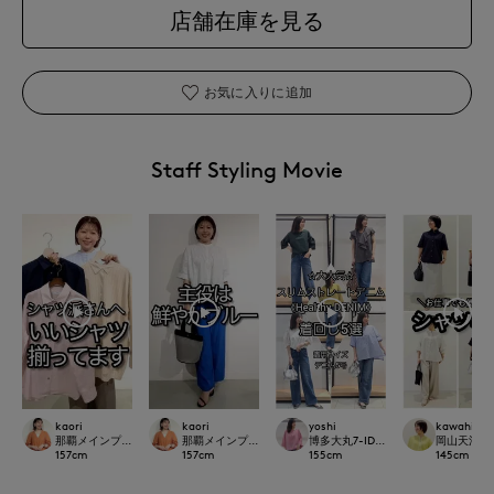
店舗在庫を見る
お気に入りに追加
Staff Styling Movie
kaori
kaori
yoshi
kawahi
那覇メインプレイスI.T.'S.international
那覇メインプレイスI.T.'S.international
博多大丸7-IDconcept.
岡山天満屋7-I
157
cm
157
cm
155
cm
145
cm