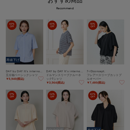
おすすめ商品
Recommend
60%
60%
50%
OFF
OFF
OFF
再値下げ
DAY by DAY It's international
DAY by DAY It's international
7-IDconcept.
五分袖ベーシックシャツ
ドルマンスリーブクルーネ
フレアースリーブカットプ
ックTシャツ
ルオーバー
￥5,940(税込)
￥3,564(税込)
￥7,480(税込)
27%
24%
60%
OFF
OFF
OFF