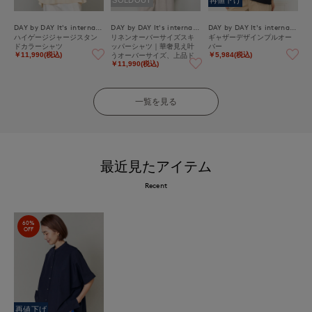
SOLDOUT
再値下げ
DAY by DAY It's international
DAY by DAY It's international
DAY by DAY It's international
ハイゲージジャージスタン
リネンオーバーサイズスキ
ギャザーデザインプルオー
ドカラーシャツ
ッパーシャツ｜華奢見え叶
バー
うオーバーサイズ、上品ド
￥11,990(税込)
￥5,984(税込)
レープの綿麻シャツ
￥11,990(税込)
一覧を見る
最近見たアイテム
Recent
60%
OFF
再値下げ