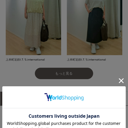
上本町近鉄I.T.'S.international
上本町近鉄I.T.'S.international
もっと見る
アイテム説明
サイズ詳細
購入レビュー
コットン素材のネットBAG。インナーBAGはオリジナルストラ
イプ生地です。インナーBAG単体でもお使い頂けます。