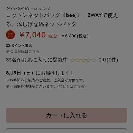
DAY by DAY It's international
コットンネットバッグ《beej》｜2WAYで使え
る、涼しげな綿ネットバッグ
￥7,040
20%
￥8,800(税込)
(税込)
OFF
32ポイント還元
会員登録は
こちら
39名がお気に入りに登録中
0.0
(0件)
8月9日（日）
にお届けします！
※19時間
27分
以内
のご注文、ご入金が対象です。
※一部例外地域がございます。(詳しくは
こちら
)
カートに入れる