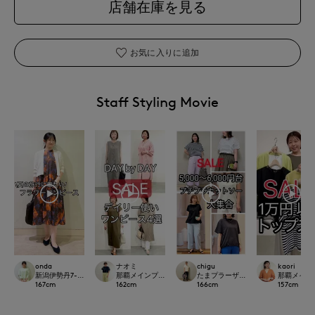
店舗在庫を見る
お気に入りに追加
Staff Styling Movie
onda
ナオミ
chigu
kaori
新潟伊勢丹7-IDconcept.
那覇メインプレイスI.T.'S.international
たまプラーザ東急I.T.'S.international
那覇メインプレイ
167
cm
162
cm
166
cm
157
cm