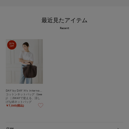
最近見たアイテム
Recent
20%
OFF
DAY by DAY It's international
コットンネットバッグ《bee
j》｜2WAYで使える、涼し
げな綿ネットバッグ
￥7,040(税込)