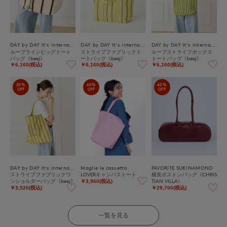
DAY by DAY It's international
DAY by DAY It's international
DAY by DAY It's international
ループラインビッグトート
ストライプファブリックト
ループストライプボックス
バッグ《beej》
ートバッグ《beej》
トートバッグ《beej》
￥6,160(税込)
￥6,160(税込)
￥6,160(税込)
20%
60%
40%
OFF
OFF
OFF
DAY by DAY It's international
Maglie le cassetto
FAVORITE SUKINAMONO
ストライプファブリックワ
LOVERキャンバストート
横長ボストンバッグ《CHRIS
ンショルダーバッグ《beej》
TIAN VILLA》
￥3,960(税込)
￥3,520(税込)
￥29,700(税込)
一覧を見る