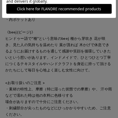
・A4サイズ収納可
・インナーバック付き
・内ポケットあり
《beej(ビージ)》
ヒンドゥー語で"種"という意味のbeej 種から芽吹き 花が咲
き、見た人の気持ちを温めたり 葉が茂れば 木かげで休息でき
るようにお届けするものを通して感謝や笑顔を循環していきた
いという想いがあります。インドメイドで、ひとつひとつ丁寧
につくるテキスタイルやハンドクラフトを身近に持って頂ける
かたちにして毎日を心地よく楽しむ女性に向けて。
<お取り扱いのご注意 >
・素材の特性上、摩擦（特に湿った状態での摩擦）や、 汗や雨
などで濡れた時は他の衣料に色移りする
場合がありますので十分にご注意ください。
・刺繍部分が尖ったものなどにひっかかりやすいため、ご注意
ください。