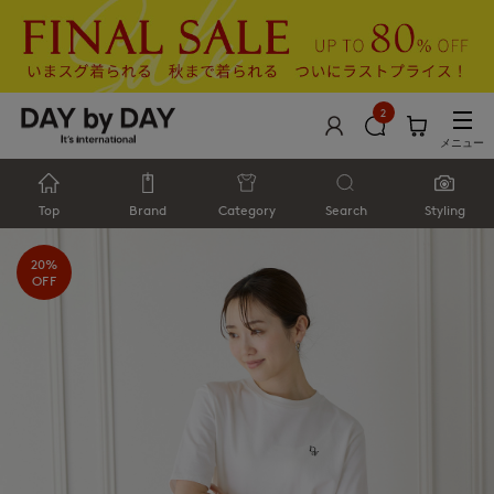
2
メニュー
Top
Brand
Category
Search
Styling
20%
OFF