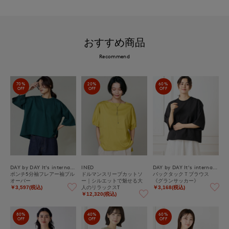
おすすめ商品
Recommend
70%
20%
60%
OFF
OFF
OFF
DAY by DAY It's international
INED
DAY by DAY It's international
ポンチ5分袖フレアー袖プル
ドルマンスリーブカットソ
バックタックＴブラウス
オーバー
ー｜シルエットで魅せる大
《グランサッカー》
人のリラックスT
￥3,597(税込)
￥3,168(税込)
￥12,320(税込)
80%
40%
60%
OFF
OFF
OFF