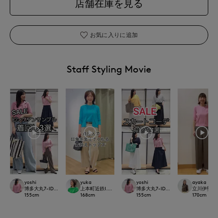
店舗在庫を見る
お気に入りに追加
Staff Styling Movie
yoshi
yuka
yoshi
ayaka
博多大丸7-IDconcept.
上本町近鉄I.T.'S.international
博多大丸7-IDconcept.
立川伊勢丹I.T.
155
cm
168
cm
155
cm
170
cm