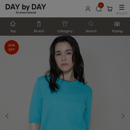
2
メニュー
Top
Brand
Category
Search
Styling
26%
OFF