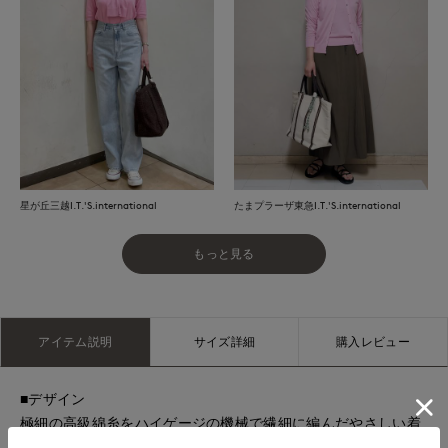
星が丘三越I.T.'S.international
たまプラーザ東急I.T.'S.international
もっと見る
アイテム説明
サイズ詳細
購入レビュー
■デザイン
極細の高級綿糸をハイゲージの機械で繊細に編んだやさしい着
心地のニットプルオーバー。二の腕をさりげなくカバーするハ