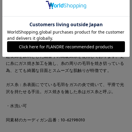
ーフスリーブと細く華奢に仕上げた襟が上品な印象を与えま
す。繊細な表情は残しながら編地を工夫しカーディガンよりや
や肉厚に仕上げ、透け感を抑えました。同色でカーディガンも
お作りしているのでアンサンブルとしてお持ちいただくと便利
です。
■素材
超長綿を原料とした細番手の高級綿糸を使用しております。更
に糸にガス焼き加工を施し、糸の周りの毛羽を焼き切っている
為、とても綺麗な目面とスムーズな肌触りが特徴です。
ガス糸：糸表面にでている毛羽をガスの炎で焼いて、平滑で光
沢を持たせる手法。ガス焼きを施した糸はガス糸と呼ぶ。
・水洗い可
同素材のカーディガン品番：10-62198010