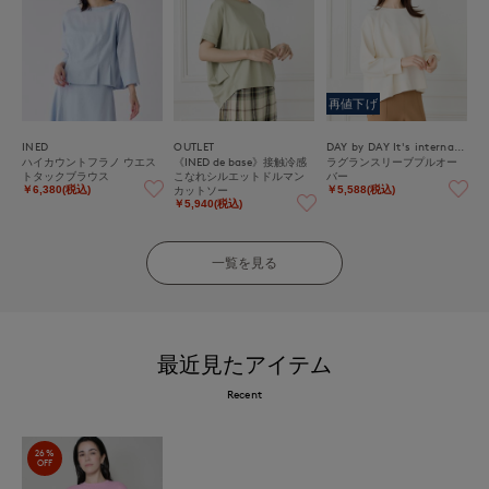
再値下げ
INED
OUTLET
DAY by DAY It's international
ハイカウントフラノ ウエス
《INED de base》接触冷感
ラグランスリーブプルオー
トタックブラウス
こなれシルエットドルマン
バー
カットソー
￥6,380(税込)
￥5,588(税込)
￥5,940(税込)
一覧を見る
最近見たアイテム
Recent
26%
OFF