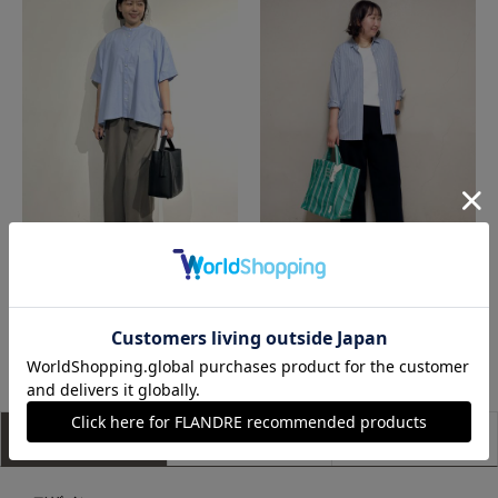
那覇メインプレイスI.T.'S.international
たまプラーザ東急I.T.'S.international
もっと見る
アイテム説明
サイズ詳細
購入レビュー