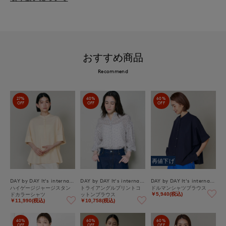
おすすめ商品
Recommend
27%
40%
60%
OFF
OFF
OFF
再値下げ
DAY by DAY It's international
DAY by DAY It's international
DAY by DAY It's international
ハイゲージジャージスタン
トライアングルプリントコ
ドルマンシャツブラウス
ドカラーシャツ
ットンブラウス
￥5,940(税込)
￥11,990(税込)
￥10,758(税込)
40%
60%
60%
OFF
OFF
OFF