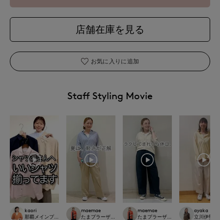
店舗在庫を見る
お気に入りに追加
Staff Styling Movie
kaori
maemae
maemae
ayaka
那覇メインプレイスI.T.'S.international
たまプラーザ東急I.T.'S.international
たまプラーザ東急I.T.'S.international
立川伊勢丹I.T.