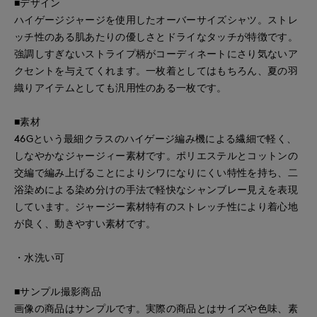
■デザイン
ハイゲージジャージを使用したオーバーサイズシャツ。ストレ
ッチ性のある肌あたりの優しさとドライなタッチが特徴です。
強調しすぎないストライプ柄がコーディネートにさり気ないア
クセントを与えてくれます。一枚着としてはもちろん、夏の羽
織りアイテムとしても汎用性のある一枚です。
■素材
46Gという最細クラスのハイゲージ編み機による繊細で軽く、
しなやかなジャージィー素材です。ポリエステルとコットンの
交編で編み上げることによりシワになりにくい特性を持ち、二
浴染めによる染め分けの手法で軽快なシャンブレー見えを表現
しています。ジャージー素材特有のストレッチ性により着心地
が良く、動きやすい素材です。
・水洗い可
■サンプル撮影商品
画像の商品はサンプルです。実際の商品とはサイズや色味、素