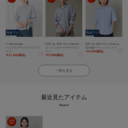
再値下げ
再値下げ
7-IDconcept.
DAY by DAY It's international
DAY by DAY It's international
バンドカラーストライプシ
コットンオーバーサイズシ
五分袖ベーシックシャツ
ャツ
ャツ
￥5,940(税込)
￥11,946(税込)
￥5,588(税込)
一覧を見る
最近見たアイテム
Recent
60%
OFF