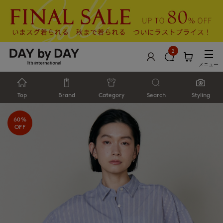
2
メニュー
Top
Brand
Category
Search
Styling
60%
OFF