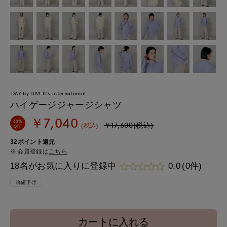
DAY by DAY It's international
ハイゲージジャージシャツ
￥7,040
60%
￥17,600(税込)
(税込)
OFF
32ポイント還元
会員登録は
こちら
18名がお気に入りに登録中
0.0
(0件)
再値下げ
カートに入れる