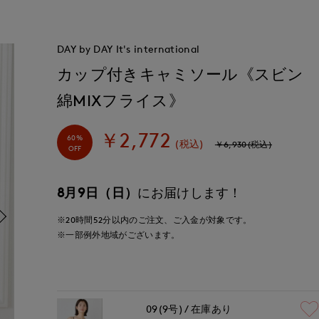
DAY by DAY It's international
カップ付きキャミソール《スビン
綿MIXフライス》
￥2,772
60%
(税込)
￥6,930(税込)
OFF
8月9日（日）
にお届けします！
※20時間
52分
以内
のご注文、ご入金が対象です。
※一部例外地域がございます。
09(9号)
在庫あり