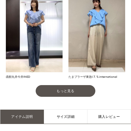
函館丸井今井INED
たまプラーザ東急I.T.'S.international
もっと見る
アイテム説明
サイズ詳細
購入レビュー