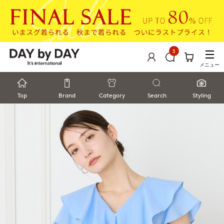
3
メニュー
Top
Brand
Category
Search
Styling