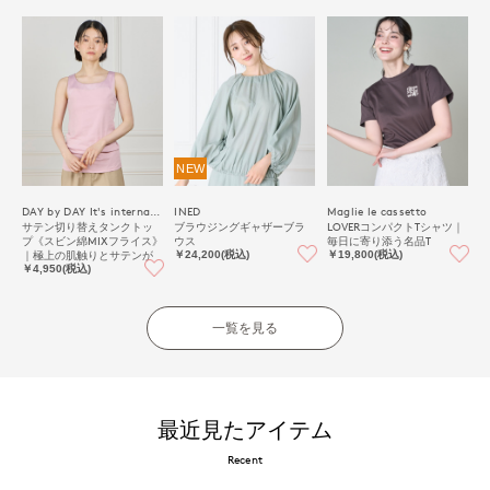
NEW
DAY by DAY It's international
INED
Maglie le cassetto
サテン切り替えタンクトッ
ブラウジングギャザーブラ
LOVERコンパクトTシャツ｜
プ《スビン綿MIXフライス》
ウス
毎日に寄り添う名品T
｜極上の肌触りとサテンが
￥24,200(税込)
￥19,800(税込)
映える上品インナー
￥4,950(税込)
一覧を見る
最近見たアイテム
Recent