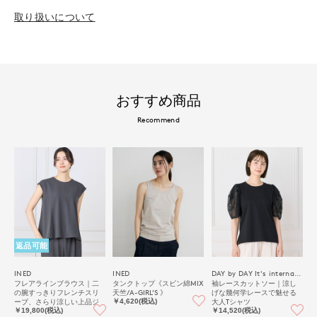
取り扱いについて
おすすめ商品
Recommend
返品可能
INED
INED
DAY by DAY It's international
フレアラインブラウス｜二
タンクトップ《スビン綿MIX
袖レースカットソー｜涼し
の腕すっきりフレンチスリ
天竺/A-GIRL’S 》
げな幾何学レースで魅せる
ーブ、さらり涼しい上品ジ
大人Tシャツ
￥4,620(税込)
ョーゼット
￥19,800(税込)
￥14,520(税込)