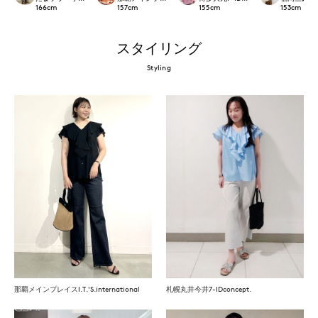
166
cm
157
cm
155
cm
153
cm
スタイリング
Styling
那覇メインプレイスI.T.'S.international
札幌丸井今井7-IDconcept.