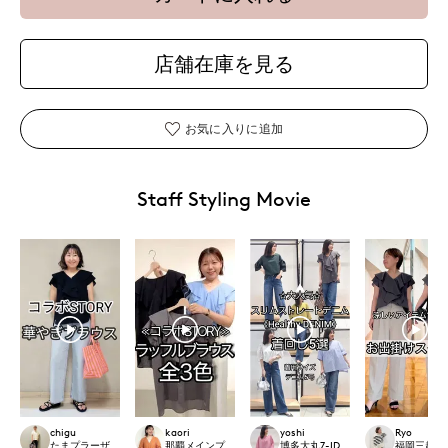
店舗在庫を見る
お気に入りに追加
Staff Styling Movie
chigu
kaori
yoshi
Ryo
たまプラーザ東急I.T.'S.international
那覇メインプレイスI.T.'S.international
博多大丸7-IDconcept.
福岡三越I.T.'