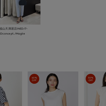
福山天満屋店INED/7-
IDconcept./Maglie
60%
50%
OFF
OFF