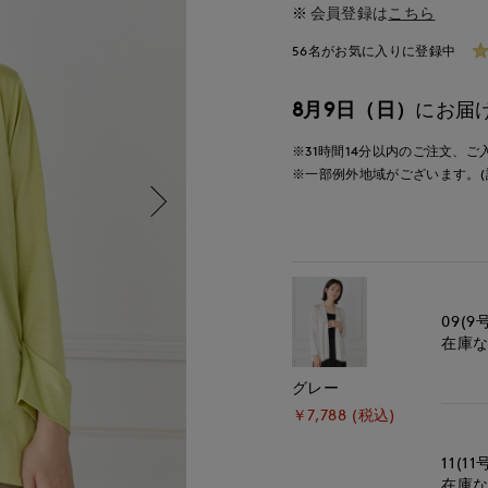
会員登録は
こちら
56名がお気に入りに登録中
8月9日（日）
にお届
※31時間
14分
以内
のご注文、ご
※一部例外地域がございます。(
09(9
在庫
グレー
￥7,788 (税込)
11(11
在庫