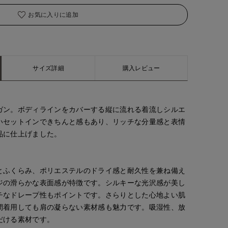
お気に入りに追加
サイズ詳細
購入レビュー
ガン。ボディラインをカバーする縦に流れる着流しシルエ
いセットインできちんと感もあり、リッチな分量感と表情
品に仕上げました。
とふくらみ、ポリエステルのドライ感と耐久性を兼ね備え
ジの滑らかな表面感が特徴です。シルキーな光沢感が美し
チなドレープ性もポイントです。さらりとした心地よい肌
間着用しても肩の凝らない素材感も魅力です。吸湿性、放
だける素材です。