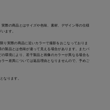
。実際の商品とはサイズや色味、素材、デザイン等の仕様
ざいます。
な限り実際の商品に近いカラーで撮影をおこなっておりま
際の製品とは色味が違って見える場合があります。またパ
どの環境により、若干製品と画像のカラーが異なる場合も
カラー差異については返品理由となりませんので、予めご
maemae
平
chigu
S.international
たまプラーザ東急I.T.'S.international
たまプラーザ東急I.T.'S.international
たまプラーザ東急I.T.'S.international
157
cm
162
cm
166
cm
安となります。