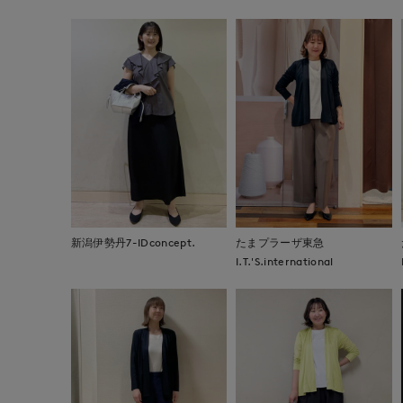
新潟伊勢丹7-IDconcept.
たまプラーザ東急
I.T.'S.international