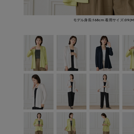
モデル身長:168cm
着用サイズ:09(M