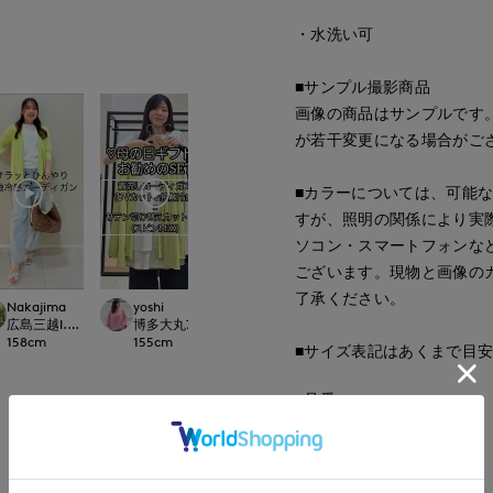
・水洗い可
■サンプル撮影商品
画像の商品はサンプルです
が若干変更になる場合がご
■カラーについては、可能
すが、照明の関係により実
ソコン・スマートフォンな
ございます。現物と画像の
了承ください。
Nakajima
yoshi
chigu
平
.international
広島三越I.T.'S.international
博多大丸7-IDconcept.
たまプラーザ東急I.T.'S.international
たまプラーザ東急I.T.'
158
cm
155
cm
166
cm
162
cm
■サイズ表記はあくまで目
■品番
62198013
もっと見る
■原産国
ベトナム製