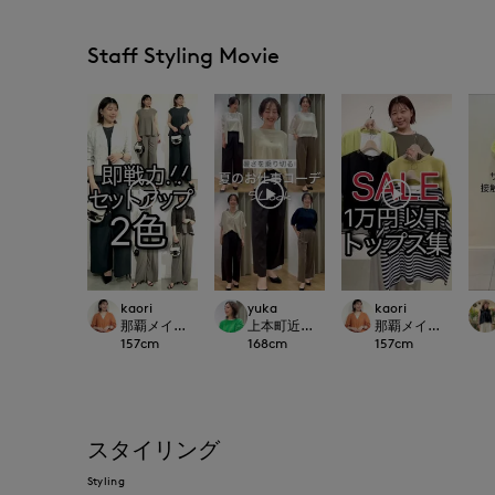
Staff Styling Movie
kaori
yuka
kaori
那覇メインプレイスI.T.'S.international
上本町近鉄I.T.'S.international
那覇メインプレイスI.T.'S
157
cm
168
cm
157
cm
スタイリング
Styling