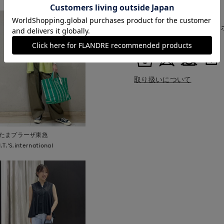
■クオリティ
再生繊維(セルロース)74%
■取扱い方法
取り扱いについて
たまプラーザ東急
I.T.'S.international