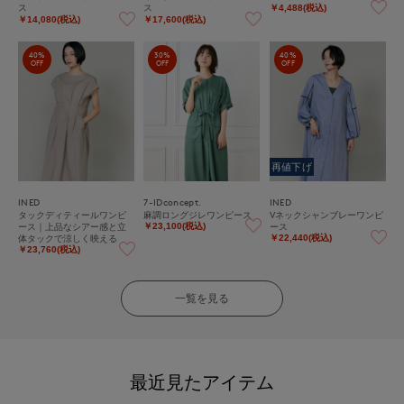
ス
ス
￥4,488(税込)
￥14,080(税込)
￥17,600(税込)
40%
30%
40%
OFF
OFF
OFF
再値下げ
INED
7-IDconcept.
INED
タックディティールワンピ
麻調ロングジレワンピース
Vネックシャンブレーワンピ
ース｜上品なシアー感と立
ース
￥23,100(税込)
体タックで涼しく映える
￥22,440(税込)
￥23,760(税込)
一覧を見る
最近見たアイテム