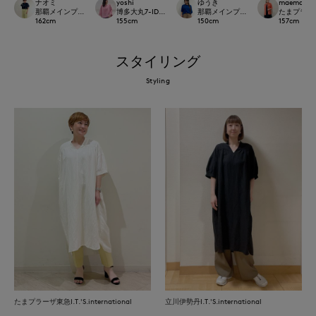
ナオミ
yoshi
ゆうき
maemae
那覇メインプレイスI.T.'S.international
博多大丸7-IDconcept.
那覇メインプレイスI.T.'S.internation
たまプラーザ東急
162
cm
155
cm
150
cm
157
cm
スタイリング
Styling
たまプラーザ東急I.T.'S.international
立川伊勢丹I.T.'S.international