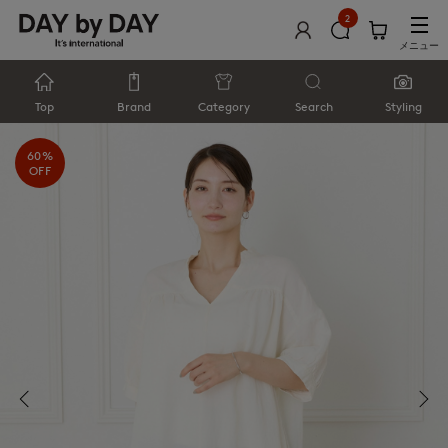
2
メニュー
Top
Brand
Category
Search
Styling
60%
OFF