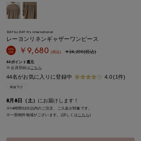
DAY by DAY It's international
レーヨンリネンギャザーワンピース
￥9,680
60%
￥24,200(税込)
(税込)
OFF
44ポイント還元
会員登録は
こちら
44名がお気に入りに登録中
4.0
(1件)
再値下げ
8月8日（土）
にお届けします！
※14時間
52分
以内
のご注文、ご入金が対象です。
※一部例外地域がございます。(詳しくは
こちら
)