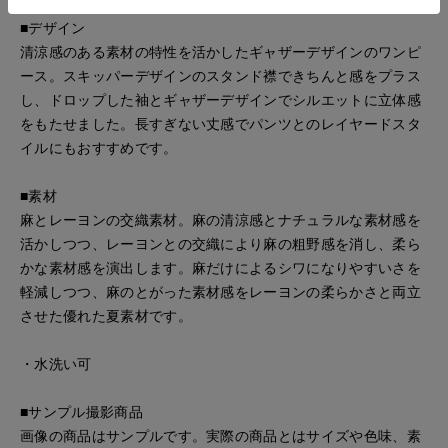
■デザイン
清涼感のある素材の特性を活かしたギャザーデザインのワンピ
ース。スキッパーデザインのスタンド襟できちんと感をプラス
し、ドロップした袖とギャザーデザインでシルエットに立体感
をもたせました。長すぎない丈感でパンツとのレイヤードスタ
イルにもおすすめです。
■素材
麻とレーヨンの交織素材。麻の清涼感とナチュラルな素材感を
活かしつつ、レーヨンとの交織により麻の粗野感を消し、柔ら
かな素材感を演出します。麻だけによるシワになりやすいさを
軽減しつつ、麻のとがった素材感をレーヨンの柔らかさと両立
させた優れた夏素材です。
・水洗い可
■サンプル撮影商品
画像の商品はサンプルです。実際の商品とはサイズや色味、素