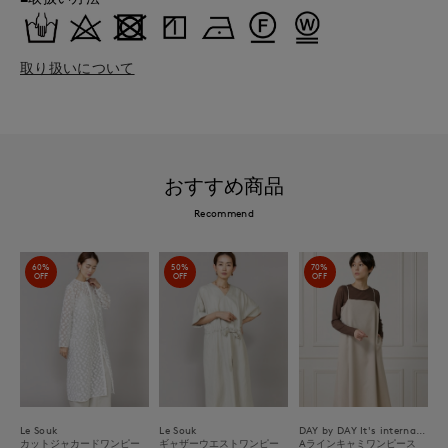
取り扱いについて
おすすめ商品
Recommend
60%
50%
70%
OFF
OFF
OFF
Le Souk
Le Souk
DAY by DAY It's international
カットジャカードワンピー
ギャザーウエストワンピー
Aラインキャミワンピース