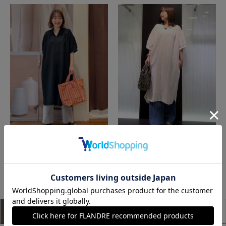
たまプラーザ東急I.T.'S.international
函館丸井今井INED
もっと見る
アイテム説明
サイズ詳細
購入レビュー