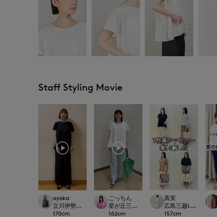
Staff Styling Movie
ayaka
ごっちん
真実
立川伊勢丹I.T.'S.international
星が丘三越I.T.'S.international
広島三越I.T.'S.intern
170
cm
162
cm
157
cm