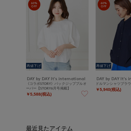
60%
60%
OFF
OFF
再値下げ
再値下げ
DAY by DAY It's international
DAY by DAY It's i
《コラボSTORY》バックジッププルオ
ドルマンシャツブラ
ーバー【STORY6月号掲載】
￥5,940(税込)
￥5,588(税込)
最近見たアイテム