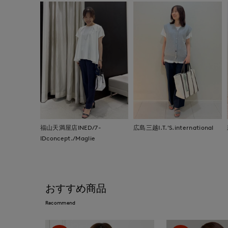
福山天満屋店INED/7-
広島三越I.T.'S.international
IDconcept./Maglie
おすすめ商品
Recommend