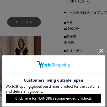
ご了承ください。
■サイズ表記はあくまで目
もっと見る
■品番
62190029
■原産国
中国製
■クオリティ
綿100%
■取扱い方法
取り扱いについて
たまプラーザ東急
I.T.'S.international