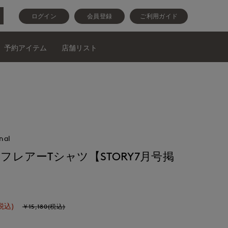
ログイン
会員登録
ご利用ガイド
予約アイテム
店舗リスト
nal
》フレアーTシャツ【STORY7月号掲
税込)
￥15,180(税込)