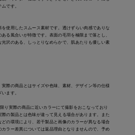
テムです。
料を使用したスムース素材です。透けずらい肉感でありな
のある風合いが特徴です。表面の毛羽を極限まで落とし、
な光沢のある、しっとりなめらかで、肌あたりも優しい素
。実際の商品とはサイズや色味、素材、デザイン等の仕様
ざいます。
な限り実際の商品に近いカラーにて撮影をおこなっており
実際の製品とは色味が違って見える場合があります。また
などの環境により、若干製品と画像のカラーが異なる場合
chigu
ayaka
rnational
たまプラーザ東急I.T.'S.international
立川伊勢丹I.T.'S.international
のカラー差異については返品理由となりませんので、予め
166
cm
170
cm