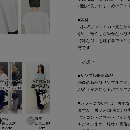
相性の良いおすすめのアイ
■素材
長帳綿ブレンドの上質な原
がら、軽くしなやかなハリ
特殊な加工を施す事で上品
材です。
・水洗い可
■サンプル撮影商品
画像の商品はサンプルです
が若干変更になる場合がご
■カラーについては、可能
ますが、照明の関係により
パソコン・スマートフォン
Mayu
真実
onda
真実
ational
福山天満屋店INED/7-IDconcept./Maglie
広島三越I.T.'S.international
新潟伊勢丹7-IDconcept.
広島三越I.T.'S.inte
もございます。現物と画像
158
cm
157
cm
167
cm
157
cm