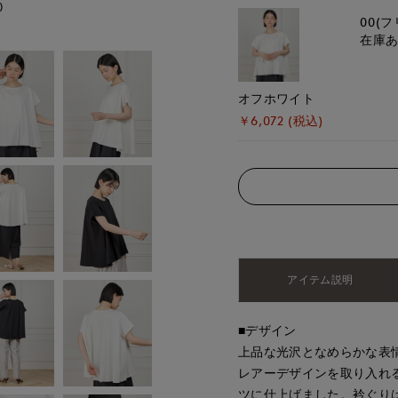
)
モデル身長:162cm
00(フ
在庫
オフホワイト
￥6,072 (税込)
アイテム説明
■デザイン
上品な光沢となめらかな表
レアーデザインを取り入れ
ツに仕上げました。衿ぐり