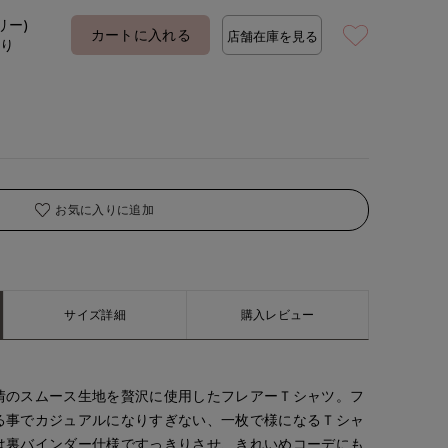
着用サイズ:00(M)
リー)
カートに入れる
店舗在庫を見る
あり
お気に入りに追加
サイズ詳細
購入レビュー
情のスムース生地を贅沢に使用したフレアーＴシャツ。フ
る事でカジュアルになりすぎない、一枚で様になるＴシャ
は裏バインダー仕様ですっきりさせ、きれいめコーデにも