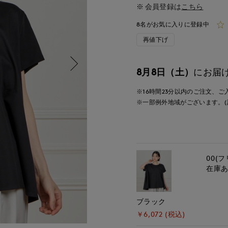
会員登録は
こちら
8名がお気に入りに登録中
再値下げ
8月8日（土）
にお届
※16時間
23分
以内
のご注文、ご
※一部例外地域がございます。(
00(フ
在庫
ブラック
￥6,072 (税込)