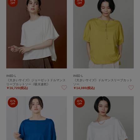
20%
20%
OFF
OFF
INED L
INED L
《大きいサイズ》ジョーゼットドルマンス
《大きいサイズ》ドルマンスリーブカット
リーブカットソー《吸水速乾》
ソー
￥16,720(税込)
￥14,080(税込)
20%
20%
OFF
OFF