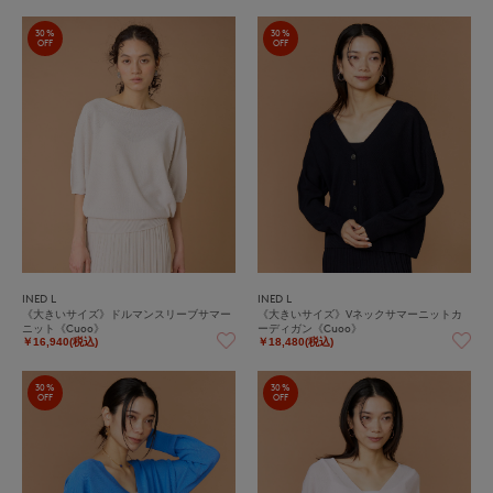
30%
30%
OFF
OFF
INED L
INED L
《大きいサイズ》ドルマンスリーブサマー
《大きいサイズ》Vネックサマーニットカ
ニット《Cuoo》
ーディガン《Cuoo》
￥16,940(税込)
￥18,480(税込)
30%
30%
OFF
OFF