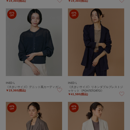
￥19,360(税込)
￥19,360(税込)
20%
40%
OFF
OFF
INED L
INED L
《大きいサイズ》デニット風カーディガン
《大きいサイズ》リネンダブルブレストジ
ャケット《PONTETORTO》
￥19,360(税込)
￥41,580(税込)
40%
40%
OFF
OFF