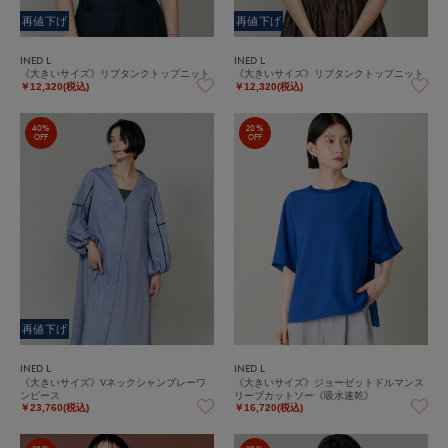
再値下げ
再値下げ
INED L
INED L
《大きいサイズ》リブタンクトップニット
《大きいサイズ》リブタンクトップニット
￥12,320(税込)
￥12,320(税込)
40%
20%
OFF
OFF
再値下げ
INED L
INED L
《大きいサイズ》Vネックシャンブレーワ
《大きいサイズ》ジョーゼットドルマンス
ンピース
リーブカットソー《吸水速乾》
￥23,760(税込)
￥16,720(税込)