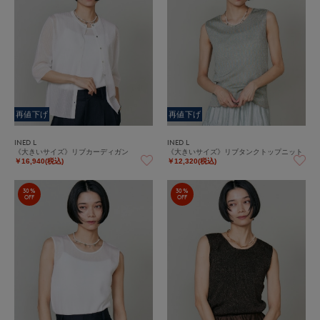
再値下げ
再値下げ
INED L
INED L
《大きいサイズ》リブカーディガン
《大きいサイズ》リブタンクトップニット
￥16,940(税込)
￥12,320(税込)
30%
30%
OFF
OFF