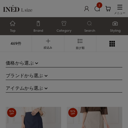
2
メニュー
Top
Brand
Category
Search
Styling
469件
絞込み
並び順
価格から選ぶ
ブランドから選ぶ
アイテムから選ぶ
50%
50%
OFF
OFF