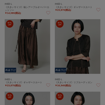
INED L
INED L
《大きいサイズ》袖シアープルオーバーカ
《大きいサイズ》ギャザースカート
ットソー
￥23,870(税込)
￥14,080(税込)
30%
30%
OFF
OFF
再値下げ
再値下げ
INED L
INED L
《大きいサイズ》ギャザースカート
《大きいサイズ》リブカーディガン
￥23,870(税込)
￥16,940(税込)
30%
30%
OFF
OFF