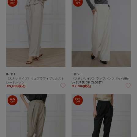
60%
80%
OFF
OFF
INED L
INED L
《大きいサイズ》キュプラフィブリルスト
《大きいサイズ》ラップパンツ《la veille
レートパンツ
by SUPERIOR CLOSET》
￥9,680(税込)
￥7,700(税込)
50%
50%
OFF
OFF