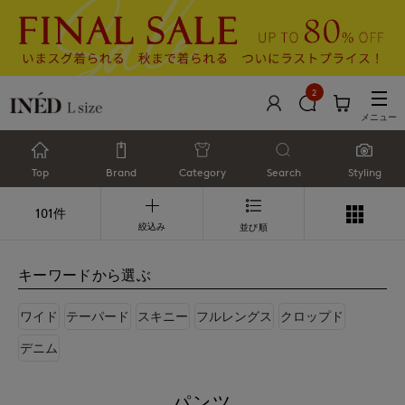
2
メニュー
Top
Brand
Category
Search
Styling
101件
絞込み
並び順
キーワードから選ぶ
ワイド
テーパード
スキニー
フルレングス
クロップド
デニム
パンツ