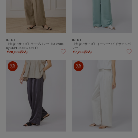
INED L
INED L
《大きいサイズ》ラップパンツ《la veille
《大きいサイズ》イージーワイドサテンパ
by SUPERIOR CLOSET》
ンツ
￥20,900(税込)
￥7,260(税込)
70%
70%
OFF
OFF