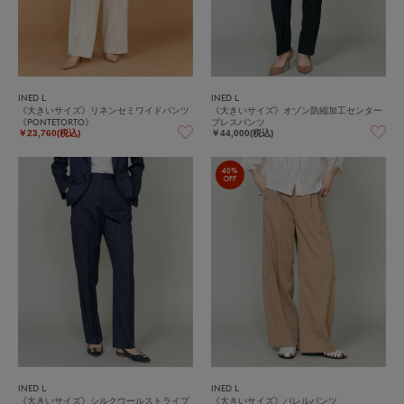
INED L
INED L
《大きいサイズ》リネンセミワイドパンツ
《大きいサイズ》オゾン防縮加工センター
《PONTETORTO》
プレスパンツ
￥23,760(税込)
￥44,000(税込)
40%
OFF
INED L
INED L
《大きいサイズ》シルクウールストライプ
《大きいサイズ》バレルパンツ