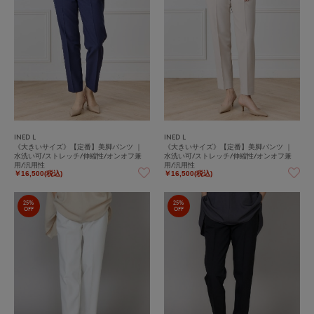
INED L
INED L
《大きいサイズ》【定番】美脚パンツ ｜
《大きいサイズ》【定番】美脚パンツ ｜
水洗い可/ストレッチ/伸縮性/オンオフ兼
水洗い可/ストレッチ/伸縮性/オンオフ兼
用/汎用性
用/汎用性
￥16,500(税込)
￥16,500(税込)
25%
25%
OFF
OFF