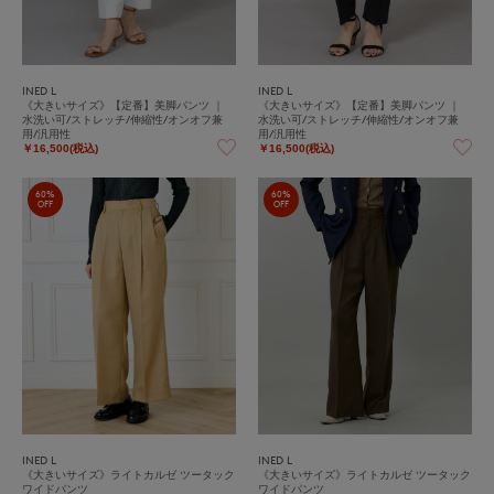
INED L
INED L
《大きいサイズ》【定番】美脚パンツ ｜
《大きいサイズ》【定番】美脚パンツ ｜
水洗い可/ストレッチ/伸縮性/オンオフ兼
水洗い可/ストレッチ/伸縮性/オンオフ兼
用/汎用性
用/汎用性
￥16,500(税込)
￥16,500(税込)
60%
60%
OFF
OFF
INED L
INED L
《大きいサイズ》ライトカルゼ ツータック
《大きいサイズ》ライトカルゼ ツータック
ワイドパンツ
ワイドパンツ