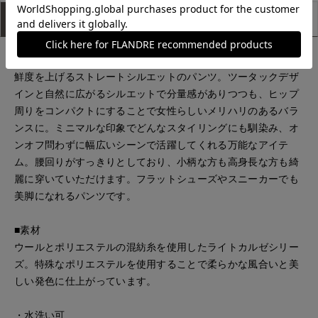
アイテム説明
サイズ詳細
購入レビュー
■デザイン
鮮度を上げるストレートシルエットのパンツ。ツータックデザ
インと自然に広がるシルエットで分量感がありつつも、ヒップ
周りをコンパクトにすることで女性らしいメリハリのあるバラ
ンスに。ミニマルな印象でどんなスタイリングにも馴染み、オ
ンオフ問わずに幅広いシーンで活躍してくれる万能なアイテ
ム。腰回りがすっきりとしており、小柄な方も高身長な方も綺
麗に穿いていただけます。フラットシューズやスニーカーでも
美脚になれるパンツです。
■素材
ウールとポリエステルの混紡糸を使用したライトカルゼシリー
ズ。特殊なポリエステルを使用することで柔らかな風合いと美
しい発色に仕上がっています。
・水洗い可