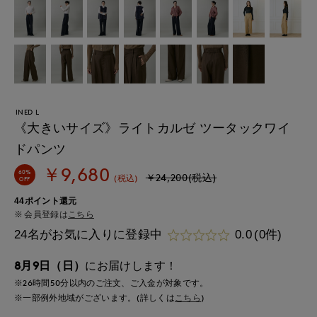
INED L
《大きいサイズ》ライトカルゼ ツータックワイ
ドパンツ
￥9,680
60%
￥24,200(税込)
(税込)
OFF
44ポイント還元
会員登録は
こちら
24名がお気に入りに登録中
0.0
(0件)
8月9日（日）
にお届けします！
※26時間
50分
以内
のご注文、ご入金が対象です。
※一部例外地域がございます。(詳しくは
こちら
)