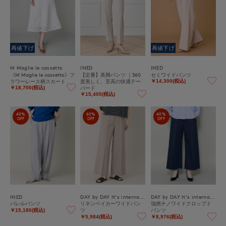
再値下げ
再値下げ
M Maglie le cassetto
INED
INED
《M Maglie le cassetto》フ
【定番】美脚パンツ ｜360
セミワイドパンツ
ラワーレース柄スカート
度美しく、至高の快適テー
￥14,300(税込)
パード
￥18,700(税込)
￥15,400(税込)
40%
60%
40%
OFF
OFF
OFF
INED
DAY by DAY It's international
DAY by DAY It's international
バレルパンツ
リネンベイカーワイドパン
強撚チノワイドクロップド
ツ
パンツ
￥15,180(税込)
￥5,984(税込)
￥8,976(税込)