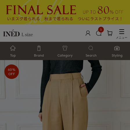
3
メニュー
Top
Brand
Category
Search
Styling
60%
OFF