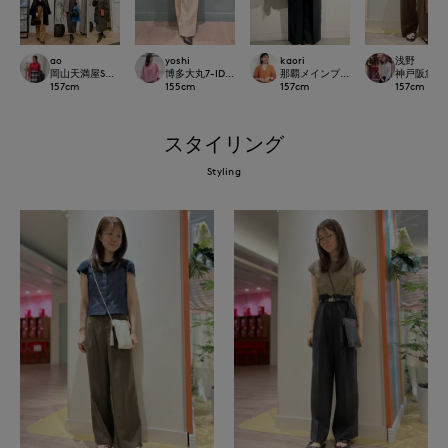
ao
yoshi
kaori
浅野
岡山天満屋SUPERIORCLOSET
博多大丸7-IDconcept.
那覇メインプレイスI.T.'S.internation
神戸阪急SUP
157
cm
155
cm
157
cm
157
cm
スタイリング
Styling