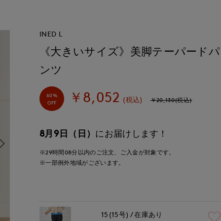
INED L
《大きいサイズ》美脚テーパードパ
ンツ
￥8,052
60%
(税込)
￥20,130(税込)
OFF
8月9日（日）
にお届けします！
※29時間
08分
以内
のご注文、ご入金が対象です。
※一部例外地域がございます。
15(15号)
在庫あり