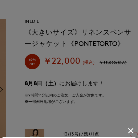
INED L
《大きいサイズ》リネンスペンサ
ージャケット《PONTETORTO》
￥22,000
60%
(税込)
￥55,000(税込)
OFF
8月8日（土）
にお届けします！
※9時間
11分
以内
のご注文、ご入金が対象です。
※一部例外地域がございます。
13(13号)
残り1点