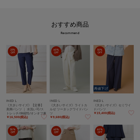
おすすめ商品
Recommend
25%
60%
50%
OFF
OFF
OFF
再値下げ
INED L
INED L
INED L
《大きいサイズ》【定番】
《大きいサイズ》ライトカ
《大きいサイズ》セミワイ
美脚パンツ ｜ 水洗い可/ス
ルゼ ツータックワイドパン
ドパンツ
トレッチ/伸縮性/オンオフ兼
ツ
￥15,400(税込)
用/汎用性
￥16,500(税込)
￥9,680(税込)
30%
60%
60%
OFF
OFF
OFF