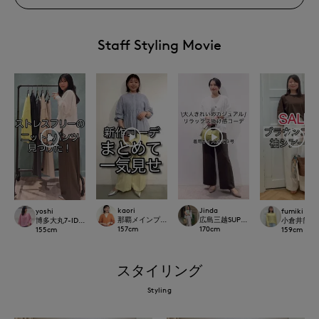
Staff Styling Movie
kaori
Jinda
yoshi
fumiki
那覇メインプレイスI.T.'S.international
広島三越SUPERIORCLOSET
博多大丸7-IDconcept.
小倉井筒屋SU
157
cm
170
cm
155
cm
159
cm
スタイリング
Styling