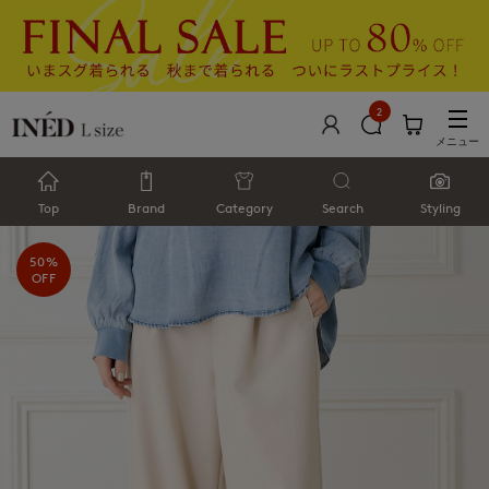
2
メニュー
Top
Brand
Category
Search
Styling
50%
OFF