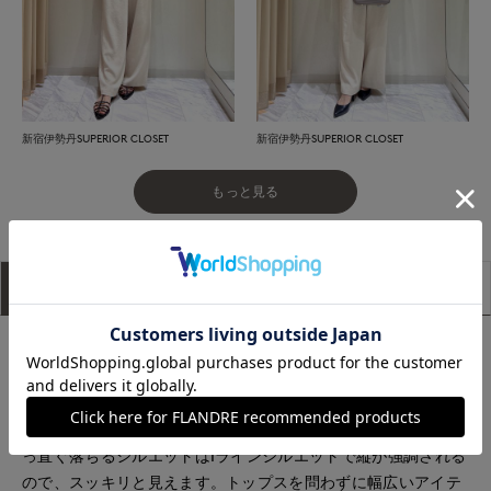
新宿伊勢丹SUPERIOR CLOSET
新宿伊勢丹SUPERIOR CLOSET
もっと見る
アイテム説明
サイズ詳細
購入レビュー
■デザイン
ウエストゴムのイージー仕様の1タックワイドパンツ。ウエスト
のフロント部分はベルトになっているので、トップスをインに
した際の見た目が綺麗に見えます。裾を広げ過ぎず、腰から真
っ直ぐ落ちるシルエットはIラインシルエットで縦が強調される
ので、スッキリと見えます。トップスを問わずに幅広いアイテ