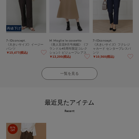
再値下げ
7-IDconcept.
M Maglie le cassetto
7-IDconcept.
《大きいサイズ》イージー
《美人百花9月号掲載》《フ
《大きいサイズ》フクレジ
パンツ
ランドル45周年限定コレク
ャカード センタープレスパ
ション》ビジューフレアス
ンツ
￥15,477(税込)
カート《M Maglie le casset
￥13,200(税込)
￥10,560(税込)
to》
一覧を見る
最近見たアイテム
Recent
50%
OFF