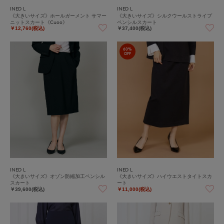
INED L
INED L
《大きいサイズ》ホールガーメント サマー
《大きいサイズ》シルクウールストライプ
ニットスカート《Cuoo》
ペンシルスカート
￥12,760(税込)
￥37,400(税込)
60%
OFF
INED L
INED L
《大きいサイズ》オゾン防縮加工ペンシル
《大きいサイズ》ハイウエストタイトスカ
スカート
ート
￥39,600(税込)
￥11,000(税込)