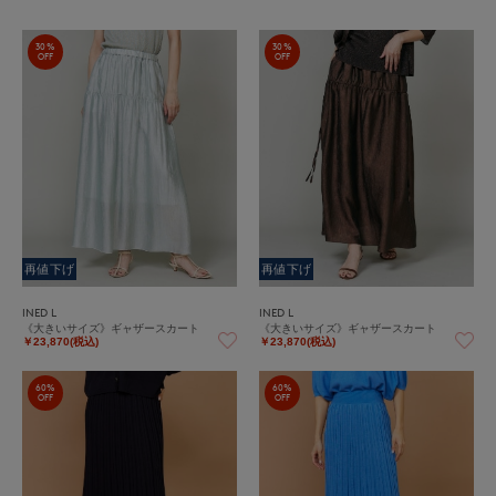
30%
30%
OFF
OFF
再値下げ
再値下げ
INED L
INED L
《大きいサイズ》ギャザースカート
《大きいサイズ》ギャザースカート
￥23,870(税込)
￥23,870(税込)
60%
60%
OFF
OFF