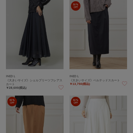
50%
OFF
INED L
INED L
《大きいサイズ》シェルプリーツフレアス
《大きいサイズ》ベルテッドスカート
カート
￥13,750(税込)
￥28,600(税込)
50%
50%
OFF
OFF