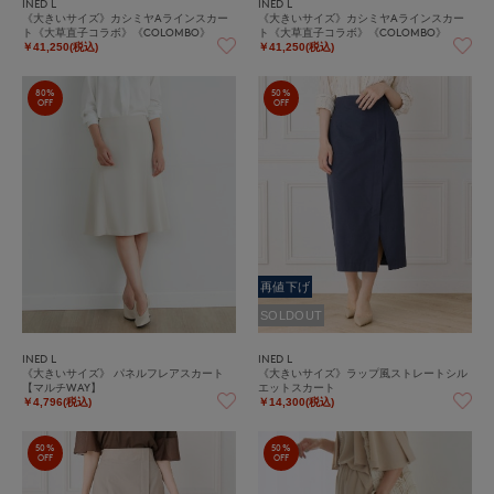
INED L
INED L
《大きいサイズ》カシミヤAラインスカー
《大きいサイズ》カシミヤAラインスカー
ト《大草直子コラボ》《COLOMBO》
ト《大草直子コラボ》《COLOMBO》
￥41,250(税込)
￥41,250(税込)
80%
50%
OFF
OFF
再値下げ
SOLDOUT
INED L
INED L
《大きいサイズ》 パネルフレアスカート
《大きいサイズ》ラップ風ストレートシル
【マルチWAY】
エットスカート
￥4,796(税込)
￥14,300(税込)
50%
50%
OFF
OFF