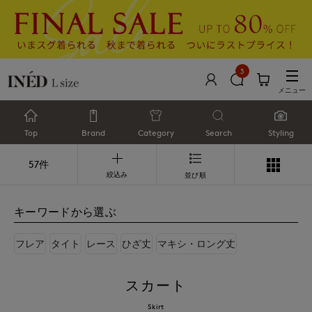
3
メニュー
Top
Brand
Category
Search
Styling
57件
絞込み
並び順
キーワードから選ぶ
フレア
タイト
レース
ひざ丈
マキシ・ロング丈
スカート
Skirt