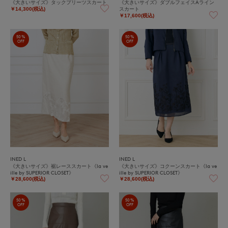
《大きいサイズ》タックプリーツスカート
《大きいサイズ》ダブルフェイスAライン
スカート
￥14,300(税込)
￥17,600(税込)
50%
50%
OFF
OFF
INED L
INED L
《大きいサイズ》裾レーススカート《la ve
《大きいサイズ》コクーンスカート《la ve
ille by SUPERIOR CLOSET》
ille by SUPERIOR CLOSET》
￥28,600(税込)
￥28,600(税込)
50%
50%
OFF
OFF