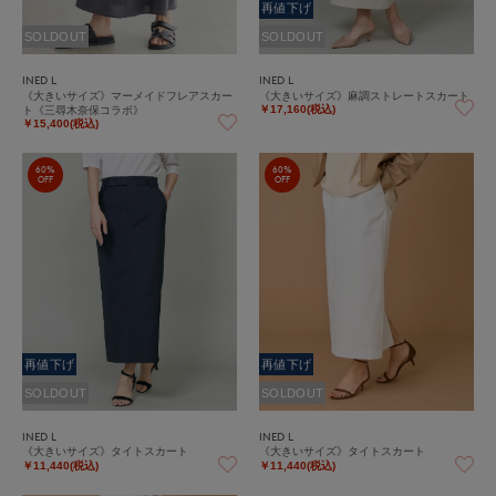
再値下げ
SOLDOUT
SOLDOUT
INED L
INED L
《大きいサイズ》マーメイドフレアスカー
《大きいサイズ》麻調ストレートスカート
ト《三尋木奈保コラボ》
￥17,160(税込)
￥15,400(税込)
60%
60%
OFF
OFF
再値下げ
再値下げ
SOLDOUT
SOLDOUT
INED L
INED L
《大きいサイズ》タイトスカート
《大きいサイズ》タイトスカート
￥11,440(税込)
￥11,440(税込)