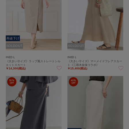
再値下げ
SOLDOUT
SOLDOUT
INED L
INED L
《大きいサイズ》ラップ風ストレートシル
《大きいサイズ》マーメイドフレアスカー
エットスカート
ト《三尋木奈保コラボ》
￥14,300(税込)
￥15,400(税込)
50%
40%
OFF
OFF