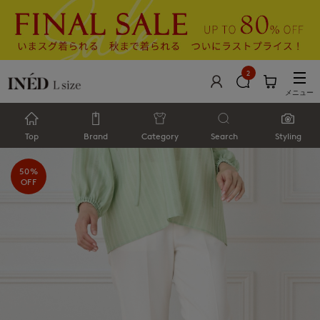
2
メニュー
Top
Brand
Category
Search
Styling
50%
OFF