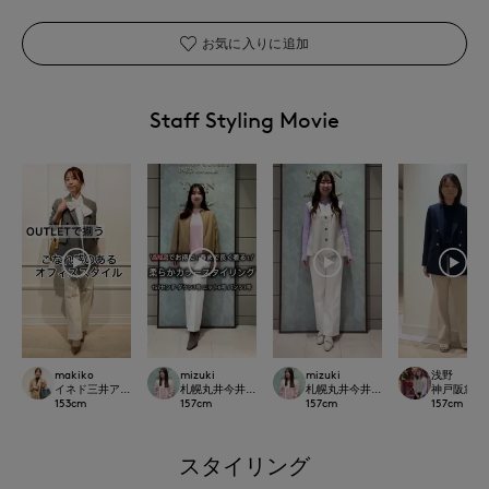
お気に入りに追加
Staff Styling Movie
makiko
mizuki
mizuki
浅野
イネド三井アウトレットパーク多摩南大沢店
札幌丸井今井SUPERIOR CLOSET
札幌丸井今井SUPERIOR CLOSET
神戸阪急SUP
153
cm
157
cm
157
cm
157
cm
スタイリング