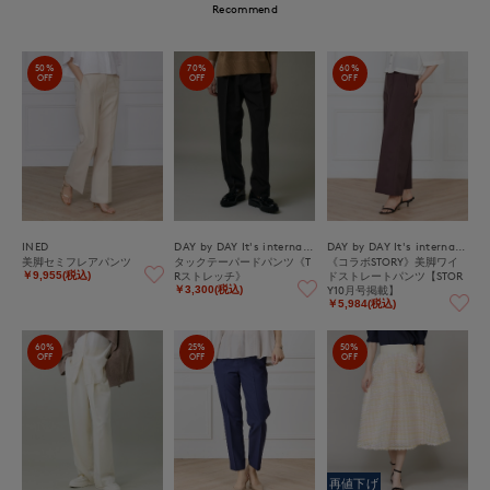
Recommend
50%
70%
60%
OFF
OFF
OFF
INED
DAY by DAY It's international
DAY by DAY It's international
美脚セミフレアパンツ
タックテーパードパンツ《T
《コラボSTORY》美脚ワイ
Rストレッチ》
ドストレートパンツ【STOR
￥9,955(税込)
Y10月号掲載】
￥3,300(税込)
￥5,984(税込)
60%
25%
50%
OFF
OFF
OFF
再値下げ