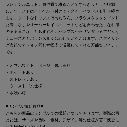
フレアシルエット。膝位置で絞ることですっきりとした印象
に、ウエストはインベルト付きでスタイルバランスも引き締め
ます。タイトなトップスはもちろん、ブラウスをタックインし
た着こなしやオーバーサイズのニットなどを合わせたこなれ感
のある着こなしもおすすめ。パンプスからサンダルまでどんな
シューズともバランス良く合わせていただけます。スタイリン
グ次第でオンオフ問わず幅広く活躍してくれる万能なアイテム
です。
・オフホワイト、ベージュ裏地あり
・ポケットあり
・ストレッチあり
・ウエストゴム仕様
・水洗い可
■サンプル撮影商品■
こちらの商品はサンプルでの撮影となっております。実際の商
品とは、サイズや色味、素材、デザイン等の仕様が若干変更に
なる場合がございます。