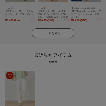
INED L
INED L
M Maglie le cassetto
《大きいサイズ》ライトカ
《大きいサイズ》【定番】
《M Maglie le cassetto》グ
ルゼ ツータックワイドパン
美脚パンツ ｜ 水洗い可/ス
ラデーションジャガードス
ツ
トレッチ/伸縮性/オンオフ兼
カート
用/汎用性
￥9,680(税込)
￥16,500(税込)
￥20,900(税込)
一覧を見る
最近見たアイテム
Recent
50%
OFF