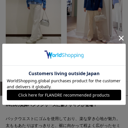
盛岡川徳SUPERIOR CLOSET
神戸阪急SUPERIORCLOSET
もっと見る
アイテム説明
サイズ詳細
購入レビュー
INEDの美脚パンツシリーズに新デザインが登場！
バックウエストにゴムを使用しており、楽な穿き心地が魅力。
太ももあたりはすっきりと、裾に向かって程よく広がったセミ