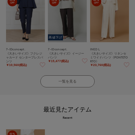
OFF
OFF
OFF
再値下げ
7-IDconcept.
7-IDconcept.
INED L
《大きいサイズ》フクレジ
《大きいサイズ》イージー
《大きいサイズ》リネンセ
ャカード センタープレスパ
パンツ
ミワイドパンツ《PONTETO
ンツ
RTO》
￥15,477(税込)
￥10,560(税込)
￥23,760(税込)
一覧を見る
最近見たアイテム
Recent
50%