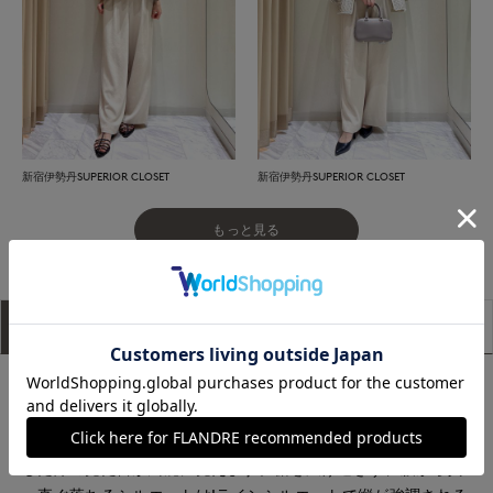
新宿伊勢丹SUPERIOR CLOSET
新宿伊勢丹SUPERIOR CLOSET
もっと見る
アイテム説明
サイズ詳細
購入レビュー
■デザイン
ウエストゴムのイージー仕様の1タックワイドパンツ。ウエスト
のフロント部分はベルトになっているので、トップスをインに
した際の見た目が綺麗に見えます。裾を広げ過ぎず、腰から真